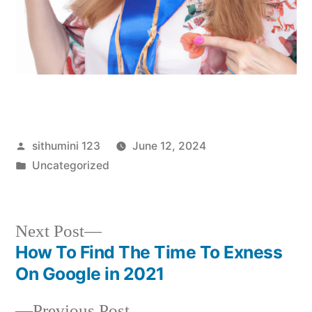
Posted
sithumini 123
June 12, 2024
by
Posted
Uncategorized
in
Next
Next Post
post:
How To Find The Time To Exness
Post
On Google in 2021
navigation
Previous
Previous Post