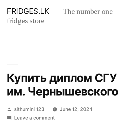
Skip
FRIDGES.LK
The number one
to
fridges store
content
Купить диплом СГУ
им. Чернышевского
Posted
sithumini 123
June 12, 2024
by
on
Leave a comment
Купить
диплом