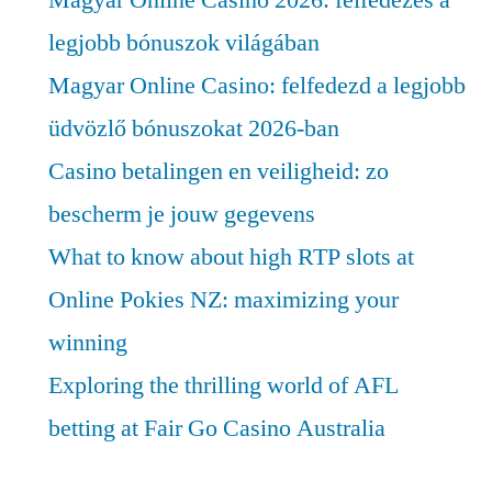
Magyar Online Casino 2026: felfedezés a
W
legjobb bónuszok világában
h
Magyar Online Casino: felfedezd a legjobb
e
üdvözlő bónuszokat 2026-ban
n
Casino betalingen en veiligheid: zo
q
bescherm je jouw gegevens
u
What to know about high RTP slots at
a
Online Pokies NZ: maximizing your
l
winning
i
Exploring the thrilling world of AFL
t
betting at Fair Go Casino Australia
y