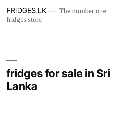
Skip
FRIDGES.LK
The number one
to
fridges store
content
fridges for sale in Sri
Lanka
Pour les amateurs de jeux d’argent en ligne,
Avant toute inscription, prenez le temps de
Casino Extra
propose une sélection complète