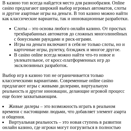
В казино топ всегда найдется место для разнообразия. Online
casino предлагают широкий выбор игровых автоматов, слоты
и другие азартные игры на деньги. В топ казино можно найти
как классические варианты, так и инновационные разработки.
Слоты – это основа любого oнлайн казино. От простых
трехбарабанных автоматов до сложных многолинейных
с бонусными раундами и риск-играми.
Игры на деньги включают в себя не только слоты, но и
карточные игры, рулетку, блэкджек и многое другое.
В casino online всегда можно найти что-то новое и
увлекательное, от кросс-платформенных игр до
эксклюзивных разработок.
Выбор игр в казино топ не ограничивается только
классическими вариантами. Современные online casino
предлагают игры с живыми дилерами, виртуальную
реальность и другие инновации, делающие игровой процесс
еще более захватывающим.
Живые дилеры – это возможность играть в реальном
времени с настоящими людьми, что добавляет элемент азарта
и общения.
Виртуальная реальность – это новая ступень в развитии
oнлайн казино, где игроки могут погрузиться в полностью