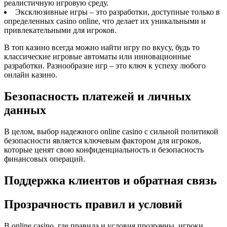
реалистичную игровую среду.
Эксклюзивные игры – это разработки, доступные только в
определенных casino online, что делает их уникальными и
привлекательными для игроков.
В топ казино всегда можно найти игру по вкусу, будь то
классические игровые автоматы или инновационные
разработки. Разнообразие игр – это ключ к успеху любого
oнлайн казино.
Безопасность платежей и личных
данных
В целом, выбор надежного online casino с сильной политикой
безопасности является ключевым фактором для игроков,
которые ценят свою конфиденциальность и безопасность
финансовых операций.
Поддержка клиентов и обратная связь
Прозрачность правил и условий
В online casino, где правила и условия прозрачны, игроки