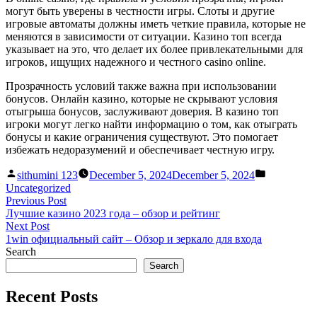
могут быть уверены в честности игры. Слоты и другие
игровые автоматы должны иметь четкие правила, которые не
меняются в зависимости от ситуации. Казино топ всегда
указывает на это, что делает их более привлекательными для
игроков, ищущих надежного и честного casino online.
Прозрачность условий также важна при использовании
бонусов. Онлайн казино, которые не скрывают условия
отыгрыша бонусов, заслуживают доверия. В казино топ
игроки могут легко найти информацию о том, как отыграть
бонусы и какие ограничения существуют. Это помогает
избежать недоразумений и обеспечивает честную игру.
Posted
Posted
sithumini 123
December 5, 2024
December 5, 2024
by
in
Uncategorized
Post
Previous
Previous Post
post:
Лучшие казино 2023 года – обзор и рейтинг
navigation
Next
Next Post
post:
1win официальный сайт – Обзор и зеркало для входа
Search
Search
Recent Posts