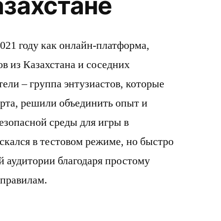
азахстане
021 году как онлайн‑платформа,
в из Казахстана и соседних
тели – группа энтузиастов, которые
орта, решили объединить опыт и
езопасной среды для игры в
скался в тестовом режиме, но быстро
 аудитории благодаря простому
 правилам.