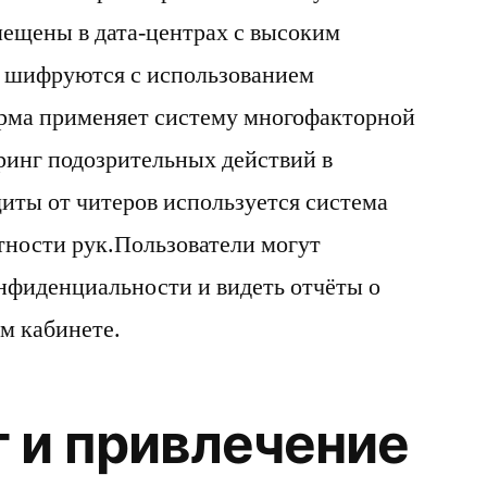
ещены в дата‑центрах с высоким
е шифруются с использованием
орма применяет систему многофакторной
инг подозрительных действий в
иты от читеров используется система
стности рук.Пользователи могут
нфиденциальности и видеть отчёты о
м кабинете.
 и привлечение