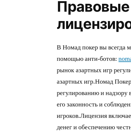
Правовые 
лицензир
В Номад покер вы всегда м
помощью анти‑ботов:
noma
рынок азартных игр регул
азартных игр.Номад Покер
регулированию и надзору в
его законность и соблюде
игроков.Лицензия включае
денег и обеспечению чест