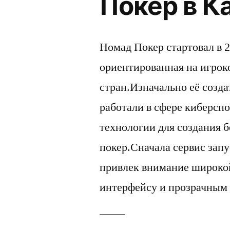
Покер в К
Номад Покер стартовал в 2
ориентированная на игроко
стран.Изначально её созда
работали в сфере киберсп
технологии для создания б
покер.Сначала сервис запу
привлек внимание широкой
интерфейсу и прозрачным