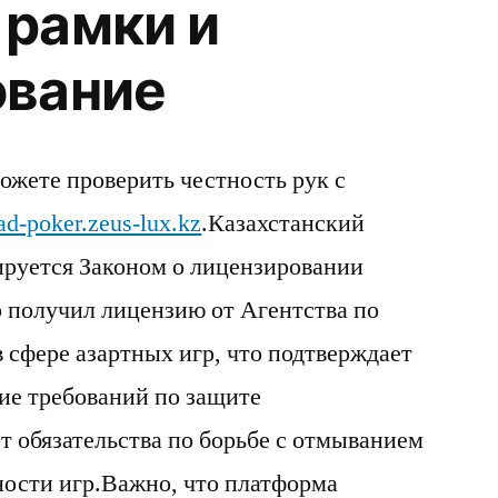
рамки и
ование
ожете проверить честность рук с
d-poker.zeus-lux.kz
.Казахстанский
ируется Законом о лицензировании
 получил лицензию от Агентства по
 сфере азартных игр, что подтверждает
ние требований по защите
т обязательства по борьбе с отмыванием
ности игр.Важно, что платформа