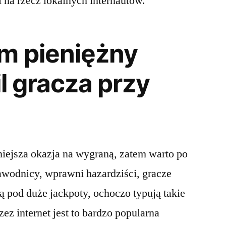
i na rzecz lokalnych internautów.
m pieniężny
il gracza przy
niejsza okazja na wygraną, zatem warto po
awodnicy, wprawni hazardziści, gracze
ą pod duże jackpoty, ochoczo typują takie
z internet jest to bardzo popularna