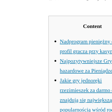
by
Content
Nadprogram pieniężny 
profil gracza przy kasy
Najpozytywniejsze Gr
hazardowe za Pieniądz
Jakie gry jednoręki
rzezimieszek za darmo
znajdują się największ
popularnością wśród r