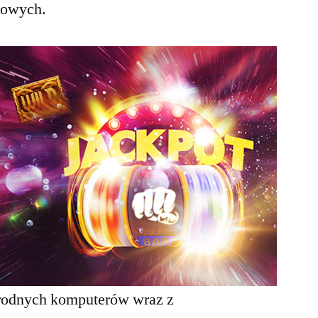
bowych.
norodnych komputerów wraz z