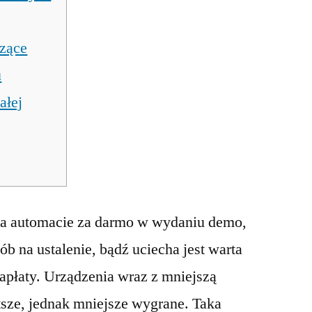
zące
u
ałej
 na automacie za darmo w wydaniu demo,
 na ustalenie, bądź uciecha jest warta
apłaty. Urządzenia wraz z mniejszą
sze, jednak mniejsze wygrane. Taka