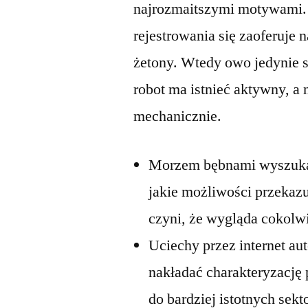
najrozmaitszymi motywami. 
rejestrowania się zaoferuje 
żetony. Wtedy owo jedynie 
robot ma istnieć aktywny, a 
mechanicznie.
Morzem bębnami wyszukas
jakie możliwości przekaz
czyni, że wygląda cokolw
Uciechy przez internet a
nakładać charakteryzację
do bardziej istotnych sekt