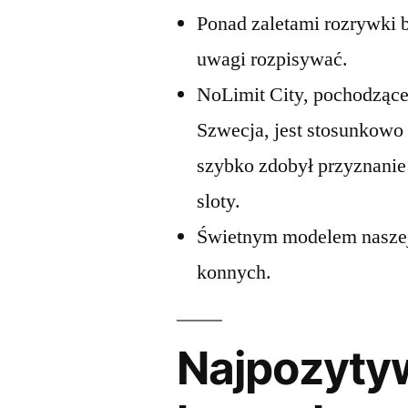
Ponad zaletami rozrywki b
uwagi rozpisywać.
NoLimit City, pochodzące
Szwecja, jest stosunkowo
szybko zdobył przyznanie 
sloty.
Świetnym modelem naszej
konnych.
Najpozyty