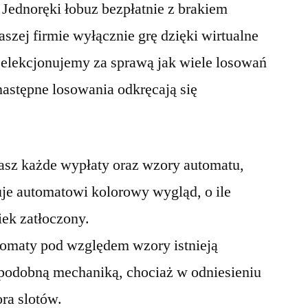
Jednoręki łobuz bezpłatnie z brakiem
naszej firmie wyłącznie grę dzięki wirtualne
selekcjonujemy za sprawą jak wiele losowań
następne losowania odkręcają się
z każde wypłaty oraz wzory automatu,
uje automatowi kolorowy wygląd, o ile
iek zatłoczony.
utomaty pod względem wzory istnieją
 podobną mechaniką, chociaż w odniesieniu
ora slotów.