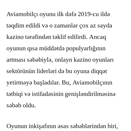
Aviamobilçı oyunu ilk dəfə 2019-cu ildə
təqdim edildi və o zamanlar çox az sayda
kazino tərəfindən təklif edilirdi. Ancaq
oyunun qısa müddətdə populyarlığının
artması səbəbiylə, onlayn kazino oyunları
sektörünün liderləri də bu oyuna diqqət
yetirməyə başladılar. Bu, Aviamobilçının
tətbiqi və istifadəsinin genişləndirilməsinə
səbəb oldu.
Oyunun inkişafının əsas səbəblərindən biri,