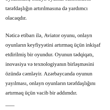
tərəfdaşlığın artırılmasına də yardımcı
olacaqdır.
Nəticə etibarı ilə, Aviator oyunu, onlayn
oyunların keyfiyyətini artırmaq üçün inkişaf
etdirilmiş bir oyundur. Oyunun tədqiqatı,
inovasiya və texnologiyanın birləşməsini
özündə cəmləyir. Azərbaycanda oyunun
yayılması, onlayn oyunların tərəfdaşlığını
artırmaq üçün vacib bir addımdır.