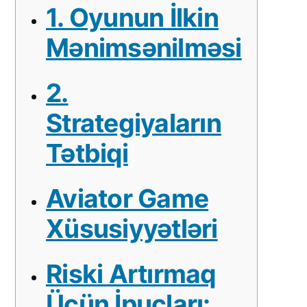
1. Oyunun İlkin
Mənimsənilməsi
2.
Strategiyaların
Tətbiqi
Aviator Game
Xüsusiyyətləri
Riski Artırmaq
Üçün İpuçları: