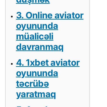
3. Online aviator
oyununda
müalicəli
davranmaq
4. 1xbet aviator
oyununda
təcrübə
yaratmaq