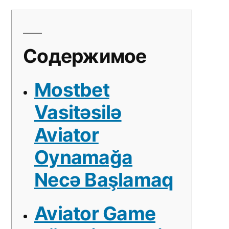
Содержимое
Mostbet
Vasitəsilə
Aviator
Oynamağa
Necə Başlamaq
Aviator Game