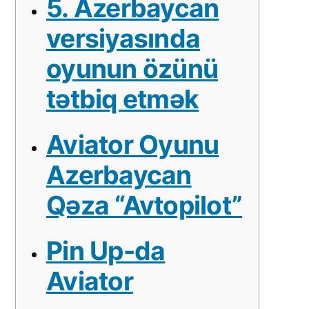
5. Azerbaycan
versiyasında
oyunun özünü
tətbiq etmək
Aviator Oyunu
Azerbaycan
Qəza “Avtopilot”
Pin Up-da
Aviator