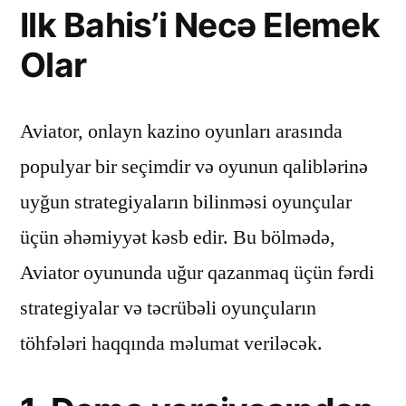
Ilk Bahis’i Necə Elemek
Olar
Aviator, onlayn kazino oyunları arasında
populyar bir seçimdir və oyunun qaliblərinə
uyğun strategiyaların bilinməsi oyunçular
üçün əhəmiyyət kəsb edir. Bu bölmədə,
Aviator oyununda uğur qazanmaq üçün fərdi
strategiyalar və təcrübəli oyunçuların
töhfələri haqqında məlumat veriləcək.