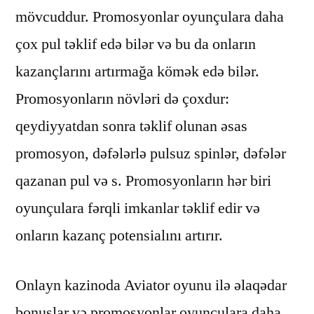
mövcuddur. Promosyonlar oyunçulara daha
çox pul təklif edə bilər və bu da onların
kazançlarını artırmağa kömək edə bilər.
Promosyonların növləri də çoxdur:
qeydiyyatdan sonra təklif olunan əsas
promosyon, dəfələrlə pulsuz spinlər, dəfələr
qazanan pul və s. Promosyonların hər biri
oyunçulara fərqli imkanlar təklif edir və
onların kazanç potensialını artırır.
Onlayn kazinoda Aviator oyunu ilə əlaqədar
bonuslar və promosyonlar oyunçulara daha