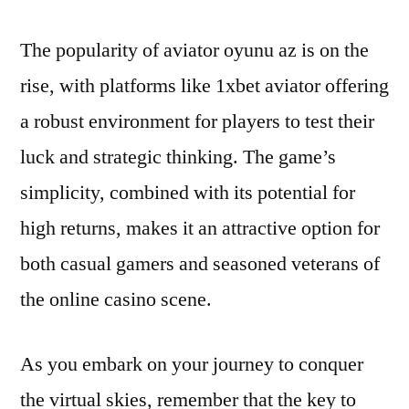
The popularity of aviator oyunu az is on the
rise, with platforms like 1xbet aviator offering
a robust environment for players to test their
luck and strategic thinking. The game’s
simplicity, combined with its potential for
high returns, makes it an attractive option for
both casual gamers and seasoned veterans of
the online casino scene.
As you embark on your journey to conquer
the virtual skies, remember that the key to