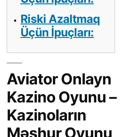
Riski Azaltmaq
Üçün İpuçları:
Aviator Onlayn
Kazino Oyunu –
Kazinoların
Məşhur Oyunu