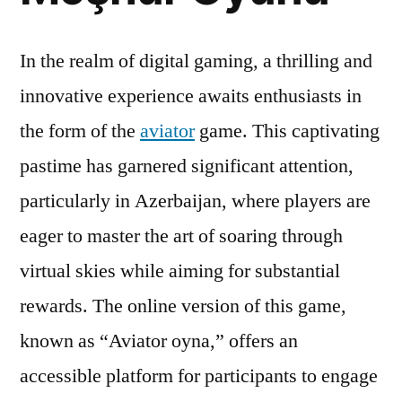
In the realm of digital gaming, a thrilling and
innovative experience awaits enthusiasts in
the form of the
aviator
game. This captivating
pastime has garnered significant attention,
particularly in Azerbaijan, where players are
eager to master the art of soaring through
virtual skies while aiming for substantial
rewards. The online version of this game,
known as “Aviator oyna,” offers an
accessible platform for participants to engage