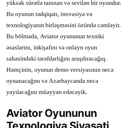
yüksək sürətlə tanınan və sevilən bir oyundur.
Bu oyunun tədqiqatı, inovasiya və
texnologiyanın birləşməsini özündə cəmləyir.
Bu bölmədə, Aviator oyununun texniki
əsaslarını, inkişafını və onlayn oyun
sahəsindəki tərəfdarlığını araşdıracağıq.
Həmçinin, oyunun demo versiyasının necə
oynanacağını və Azərbaycanda necə
yayılacağını müəyyən edəcəyik.
Aviator Oyununun
Texnologiya Siyasəti