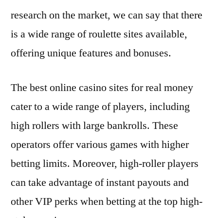
research on the market, we can say that there
is a wide range of roulette sites available,
offering unique features and bonuses.
The best online casino sites for real money
cater to a wide range of players, including
high rollers with large bankrolls. These
operators offer various games with higher
betting limits. Moreover, high-roller players
can take advantage of instant payouts and
other VIP perks when betting at the top high-