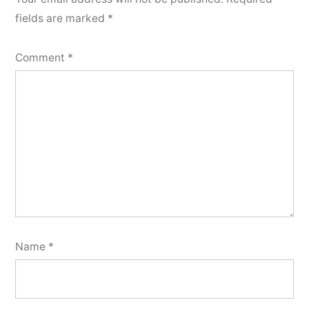
fields are marked
*
Comment
*
Name
*