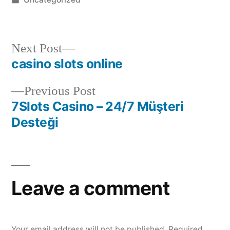
in
Next
Next Post
post:
casino slots online
Post
Previous
Previous Post
navigation
post:
7Slots Casino – 24/7 Müşteri
Desteği
Leave a comment
Your email address will not be published.
Required