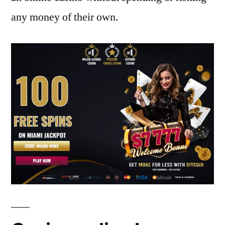
any money of their own.