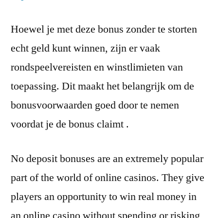
Hoewel je met deze bonus zonder te storten
echt geld kunt winnen, zijn er vaak
rondspeelvereisten en winstlimieten van
toepassing. Dit maakt het belangrijk om de
bonusvoorwaarden goed door te nemen
voordat je de bonus claimt .
No deposit bonuses are an extremely popular
part of the world of online casinos. They give
players an opportunity to win real money in
an online casino without spending or risking