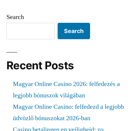
Search
Search
Recent Posts
Magyar Online Casino 2026: felfedezés a
legjobb bónuszok világában
Magyar Online Casino: felfedezd a legjobb
üdvözlő bónuszokat 2026-ban
Casino betalingen en veiligheid: zo