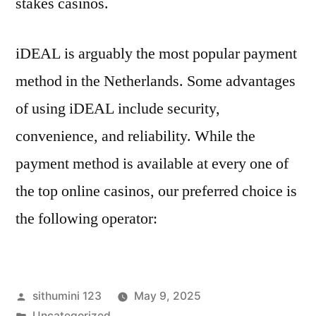
stakes casinos.
iDEAL is arguably the most popular payment
method in the Netherlands. Some advantages
of using iDEAL include security,
convenience, and reliability. While the
payment method is available at every one of
the top online casinos, our preferred choice is
the following operator:
Posted
sithumini 123
May 9, 2025
by
Posted
Uncategorized