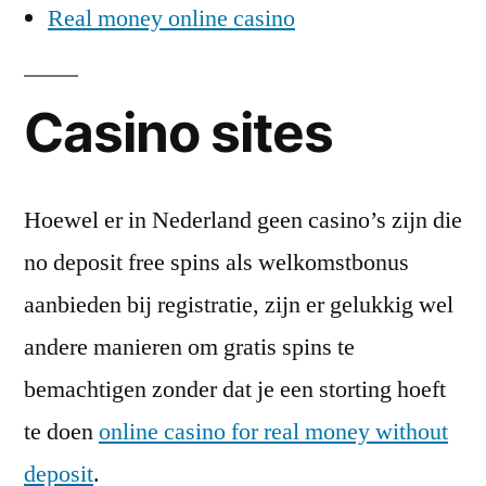
Real money online casino
Casino sites
Hoewel er in Nederland geen casino’s zijn die
no deposit free spins als welkomstbonus
aanbieden bij registratie, zijn er gelukkig wel
andere manieren om gratis spins te
bemachtigen zonder dat je een storting hoeft
te doen
online casino for real money without
deposit
.