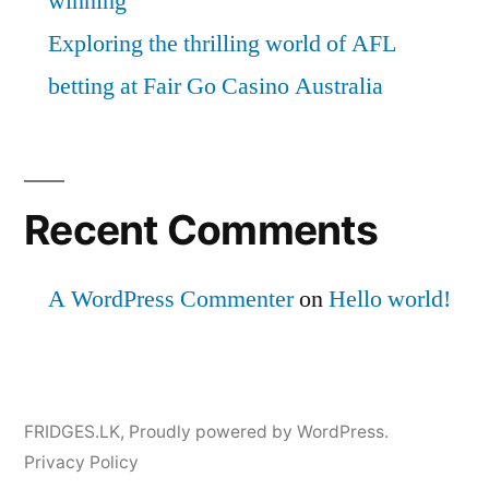
winning
Exploring the thrilling world of AFL
betting at Fair Go Casino Australia
Recent Comments
A WordPress Commenter
on
Hello world!
FRIDGES.LK
,
Proudly powered by WordPress.
Privacy Policy