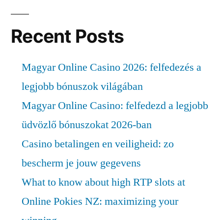
Recent Posts
Magyar Online Casino 2026: felfedezés a
legjobb bónuszok világában
Magyar Online Casino: felfedezd a legjobb
üdvözlő bónuszokat 2026-ban
Casino betalingen en veiligheid: zo
bescherm je jouw gegevens
What to know about high RTP slots at
Online Pokies NZ: maximizing your