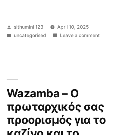
i
Promocje
Posted
sithumini 123
April 10, 2025
w
by
Posted
on
uncategorised
Leave a comment
Vox
in
Bonusy
Casino”
i
Promocje
w
Vox
Casino
Wazamba – Ο
πρωταρχικός σας
προορισμός για το
καζίνο και το