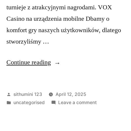
turnieje z atrakcyjnymi nagrodami. VOX
Casino na urządzenia mobilne Dbamy o
komfort gry naszych użytkowników, dlatego
stworzyliśmy …
“Oferta
Continue reading
VOX
Casino”
Posted
sithumini 123
April 12, 2025
by
Posted
on
uncategorised
Leave a comment
in
Oferta
VOX
Casino