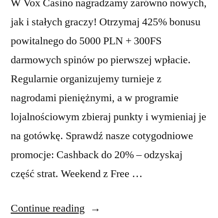
W Vox Casino nagradzamy zarówno nowych,
jak i stałych graczy! Otrzymaj 425% bonusu
powitalnego do 5000 PLN + 300FS
darmowych spinów po pierwszej wpłacie.
Regularnie organizujemy turnieje z
nagrodami pieniężnymi, a w programie
lojalnościowym zbieraj punkty i wymieniaj je
na gotówkę. Sprawdź nasze cotygodniowe
promocje: Cashback do 20% – odzyskaj
część strat. Weekend z Free …
“Bonusy
Continue reading