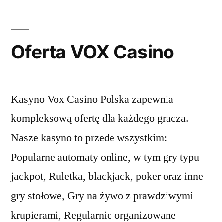
για
κορυφαίος
καζίνο
προορισμός
σας
και
Oferta VOX Casino
για
αριστεία
καζίνο
στοιχημάτων”
και
αριστεία
Kasyno Vox Casino Polska zapewnia
στοιχημάτων
kompleksową ofertę dla każdego gracza.
Nasze kasyno to przede wszystkim:
Popularne automaty online, w tym gry typu
jackpot, Ruletka, blackjack, poker oraz inne
gry stołowe, Gry na żywo z prawdziwymi
krupierami, Regularnie organizowane