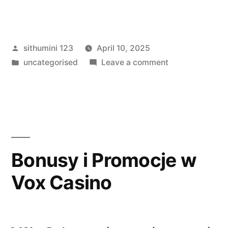
kasyno
Vox”
Posted
sithumini 123
April 10, 2025
by
Posted
on
uncategorised
Leave a comment
in
Mobilne
kasyno
Vox
Bonusy i Promocje w
Vox Casino