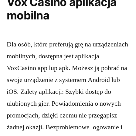
Vox Casino aplikacja
mobilna
Dla osób, które preferują grę na urządzeniach
mobilnych, dostępna jest aplikacja
VoxCasino app lup apk. Możesz ją pobrać na
swoje urządzenie z systemem Android lub
iOS. Zalety aplikacji: Szybki dostęp do
ulubionych gier. Powiadomienia o nowych
promocjach, dzięki czemu nie przegapisz
żadnej okazji. Bezproblemowe logowanie i