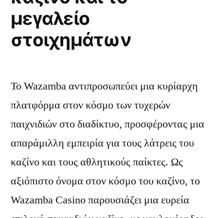
μεγαλείο
στοιχημάτων
Το Wazamba αντιπροσωπεύει μια κυρίαρχη
πλατφόρμα στον κόσμο των τυχερών
παιχνιδιών στο διαδίκτυο, προσφέροντας μια
απαράμιλλη εμπειρία για τους λάτρεις του
καζίνο και τους αθλητικούς παίκτες. Ως
αξιόπιστο όνομα στον κόσμο του καζίνο, το
Wazamba Casino παρουσιάζει μια ευρεία