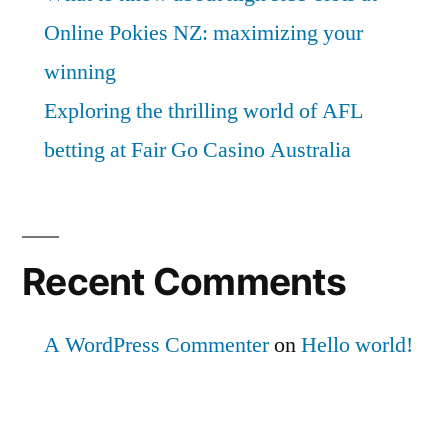
Online Pokies NZ: maximizing your
winning
Exploring the thrilling world of AFL
betting at Fair Go Casino Australia
Recent Comments
A WordPress Commenter
on
Hello world!