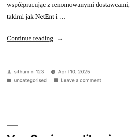
współpracując z renomowanymi dostawcami,
takimi jak NetEnt i …
“Gry
Continue reading
w
kasyno”
Posted
sithumini 123
April 10, 2025
by
Posted
on
uncategorised
Leave a comment
in
Gry
w
kasyno