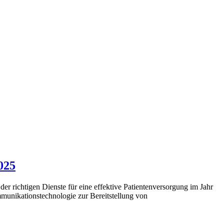
025
r richtigen Dienste für eine effektive Patientenversorgung im Jahr
munikationstechnologie zur Bereitstellung von