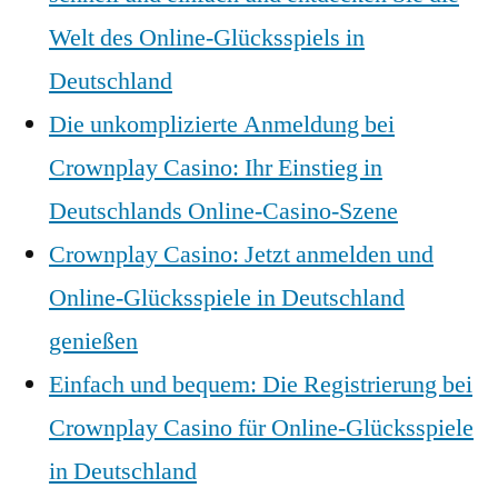
Welt des Online-Glücksspiels in
Deutschland
Die unkomplizierte Anmeldung bei
Crownplay Casino: Ihr Einstieg in
Deutschlands Online-Casino-Szene
Crownplay Casino: Jetzt anmelden und
Online-Glücksspiele in Deutschland
genießen
Einfach und bequem: Die Registrierung bei
Crownplay Casino für Online-Glücksspiele
in Deutschland