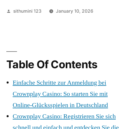
Posted
sithumini 123
January 10, 2026
by
Table Of Contents
Einfache Schritte zur Anmeldung bei
Crownplay Casino: So starten Sie mit
Online-Glücksspielen in Deutschland
Crownplay Casino: Registrieren Sie sich
schnell und einfach und entdecken Sie die