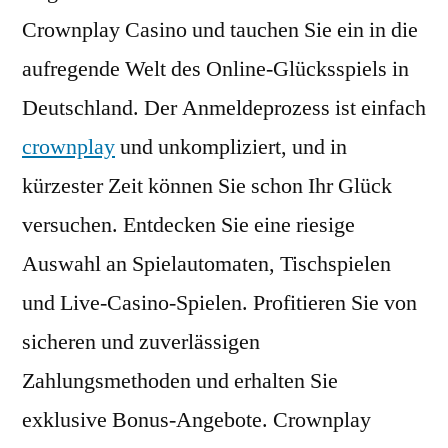
Crownplay Casino und tauchen Sie ein in die
aufregende Welt des Online-Glücksspiels in
Deutschland. Der Anmeldeprozess ist einfach
crownplay
und unkompliziert, und in
kürzester Zeit können Sie schon Ihr Glück
versuchen. Entdecken Sie eine riesige
Auswahl an Spielautomaten, Tischspielen
und Live-Casino-Spielen. Profitieren Sie von
sicheren und zuverlässigen
Zahlungsmethoden und erhalten Sie
exklusive Bonus-Angebote. Crownplay