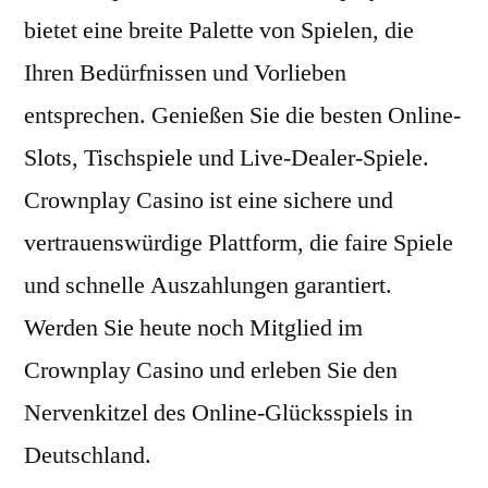
bietet eine breite Palette von Spielen, die
Ihren Bedürfnissen und Vorlieben
entsprechen. Genießen Sie die besten Online-
Slots, Tischspiele und Live-Dealer-Spiele.
Crownplay Casino ist eine sichere und
vertrauenswürdige Plattform, die faire Spiele
und schnelle Auszahlungen garantiert.
Werden Sie heute noch Mitglied im
Crownplay Casino und erleben Sie den
Nervenkitzel des Online-Glücksspiels in
Deutschland.