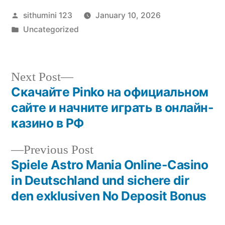
Posted
sithumini 123
January 10, 2026
by
Posted
Uncategorized
in
Next
Next Post
post:
Скачайте Pinko на официальном
Post
сайте и начните играть в онлайн-
navigation
казино в РФ
Previous
Previous Post
post:
Spiele Astro Mania Online-Casino
in Deutschland und sichere dir
den exklusiven No Deposit Bonus