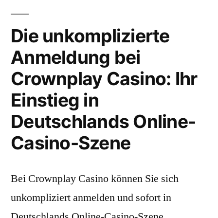
Die unkomplizierte
Anmeldung bei
Crownplay Casino: Ihr
Einstieg in
Deutschlands Online-
Casino-Szene
Bei Crownplay Casino können Sie sich
unkompliziert anmelden und sofort in
Deutschlands Online-Casino-Szene