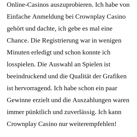
Online-Casinos auszuprobieren. Ich habe von
Einfache Anmeldung bei Crownplay Casino
gehört und dachte, ich gebe es mal eine
Chance. Die Registrierung war in wenigen
Minuten erledigt und schon konnte ich
losspielen. Die Auswahl an Spielen ist
beeindruckend und die Qualität der Grafiken
ist hervorragend. Ich habe schon ein paar
Gewinne erzielt und die Auszahlungen waren
immer pünktlich und zuverlässig. Ich kann
Crownplay Casino nur weiterempfehlen!