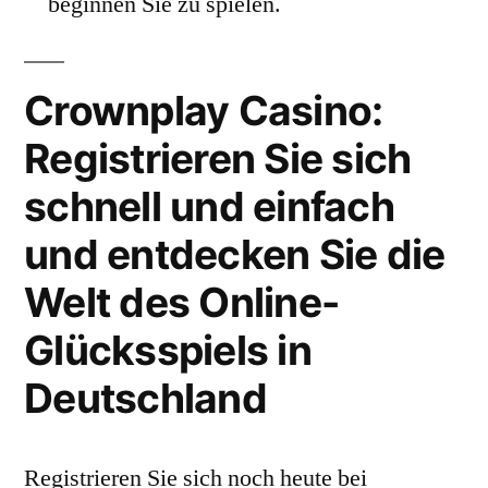
beginnen Sie zu spielen.
Crownplay Casino:
Registrieren Sie sich
schnell und einfach
und entdecken Sie die
Welt des Online-
Glücksspiels in
Deutschland
Registrieren Sie sich noch heute bei