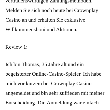
vertrauenswürdigen Zahlungsmethoden.
Melden Sie sich noch heute bei Crownplay
Casino an und erhalten Sie exklusive
Willkommensboni und Aktionen.
Review 1:
Ich bin Thomas, 35 Jahre alt und ein
begeisterter Online-Casino-Spieler. Ich habe
mich vor kurzem bei Crownplay Casino
angemeldet und bin sehr zufrieden mit meiner
Entscheidung. Die Anmeldung war einfach