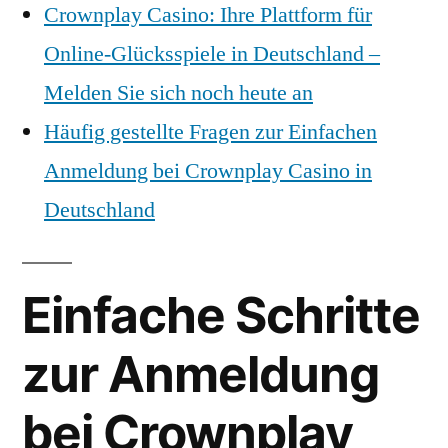
Crownplay Casino: Ihre Plattform für
Online-Glücksspiele in Deutschland –
Melden Sie sich noch heute an
Häufig gestellte Fragen zur Einfachen
Anmeldung bei Crownplay Casino in
Deutschland
Einfache Schritte
zur Anmeldung
bei Crownplay