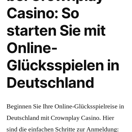
Casino: So
starten Sie mit
Online-
Glücksspielen in
Deutschland
Beginnen Sie Ihre Online-Glücksspielreise in
Deutschland mit Crownplay Casino. Hier
sind die einfachen Schritte zur Anmeldung: