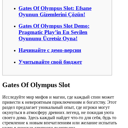
Gates Of Olympus Slot: Efsane
Oyunun Gizemlerini Çözün!
Gates Of Olympus Slot Demo:
Pragmatic Play’in En Sevilen
Oyununu Ücretsiz Oyna!
Начинайте с демо-версии
Учитывайте свой бюджет
Gates Of Olympus Slot
Исследуйте мир мифов и магии, где каждый спин может
привести к невероятным приключениям и богатству. Этот
раздел предлагает уникальный опыт, где игроки могут
окунуться в атмосферу древних легенд, не покидая уюта
своего дома. Здесь каждый найдет что-то для себя, будь то
стремление к новым впечатлениям или желание испытать
удачу в поисках крупного выигрыша.