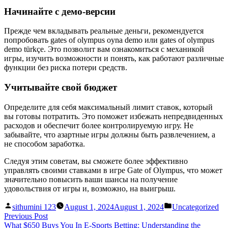
Начинайте с демо-версии
Прежде чем вкладывать реальные деньги, рекомендуется
попробовать gates of olympus oyna demo или gates of olympus
demo türkçe. Это позволит вам ознакомиться с механикой
игры, изучить возможности и понять, как работают различные
функции без риска потери средств.
Учитывайте свой бюджет
Определите для себя максимальный лимит ставок, который
вы готовы потратить. Это поможет избежать непредвиденных
расходов и обеспечит более контролируемую игру. Не
забывайте, что азартные игры должны быть развлечением, а
не способом заработка.
Следуя этим советам, вы сможете более эффективно
управлять своими ставками в игре Gate of Olympus, что может
значительно повысить ваши шансы на получение
удовольствия от игры и, возможно, на выигрыш.
Posted
Posted
sithumini 123
August 1, 2024
August 1, 2024
Uncategorized
by
in
Post
Previous
Previous Post
post:
What $650 Buys You In E-Sports Betting: Understanding the