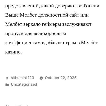
представлений, какой доверяют во России.
Выше Мелбет должностной сайт или
Мелбет зеркало геймеры заслуживают
пропуск для великорослым
коэффициентам вдобавок играм в Мелбет
казино.
Posted
sithumini 123
October 22, 2025
by
Posted
Uncategorized
in