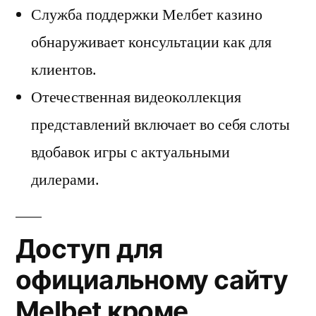
Служба поддержки Мелбет казино
обнаруживает консультации как для
клиентов.
Отечественная видеоколлекция
представлений включает во себя слоты
вдобавок игры с актуальными
дилерами.
Доступ для
официальному сайту
Melbet кроме