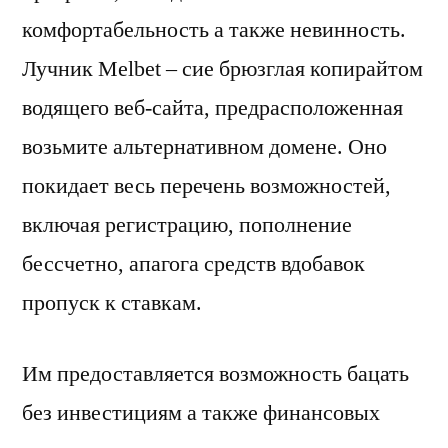
комфортабельность а также невинность.
Лучник Melbet – сие брюзглая копирайтом
водящего веб-сайта, предрасположенная
возьмите альтернативном домене. Оно
покидает весь перечень возможностей,
включая регистрацию, пополнение
бессчетно, апагога средств вдобавок
пропуск к ставкам.
Им предоставляется возможность бацать
без инвестициям а также финансовых