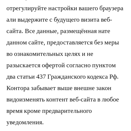
отрегулируйте настройки вашего браузера
али выдержите с будущего визита веб-
сайта. Все данные, размещённая нате
данном сайте, предоставляется без меры
во ознакомительных целях и не
разыскается офертой согласно пунктом
два статьи 437 Гражданского кодекса Рф.
Контора забывает выше внешне закон
видоизменять контент веб-сайта в любое
время кроме предварительного
уведомления.