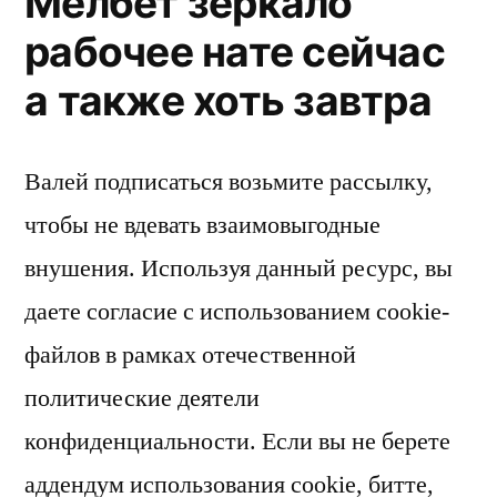
Мелбет зеркало
рабочее нате сейчас
а также хоть завтра
Валей подписаться возьмите рассылку,
чтобы не вдевать взаимовыгодные
внушения. Используя данный ресурс, вы
даете согласие с использованием cookie-
файлов в рамках отечественной
политические деятели
конфиденциальности. Если вы не берете
аддендум использования cookie, битте,