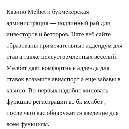
Казино Melbet и букмекерская
администрация — подлинный рай для
инвесторов и бетторов. Нате веб сайте
образованы примечательные аддендум для
став а также целеустремленных веселий.
Мелбет дает комфортные адденда для
ставок возьмите авиаспорт а еще забавы в
казино. Во-первых надобно миновать
функцию регистрации во бк мелбет ,
после чего вас обнаружится введение для
всем функциям.