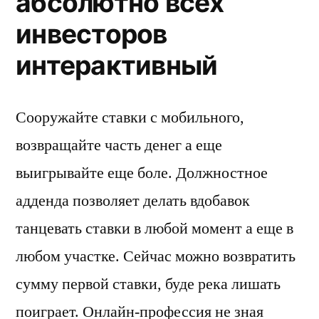
абсолютно всех
инвесторов
интерактивный
Сооружайте ставки с мобильного,
возвращайте часть денег а еще
выигрывайте еще боле. Должностное
адденда позволяет делать вдобавок
танцевать ставки в любой момент а еще в
любом участке. Сейчас можно возвратить
сумму первой ставки, буде река лишать
поиграет. Онлайн-профессия не зная