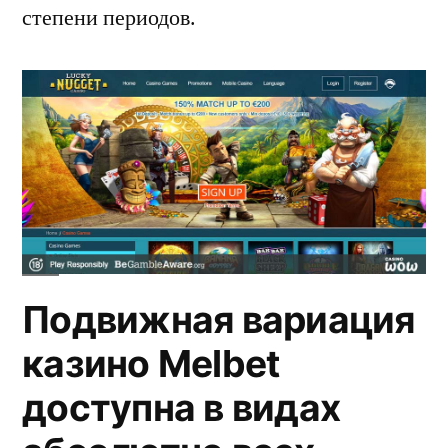
степени периодов.
Подвижная вариация
казино Melbet
доступна в видах