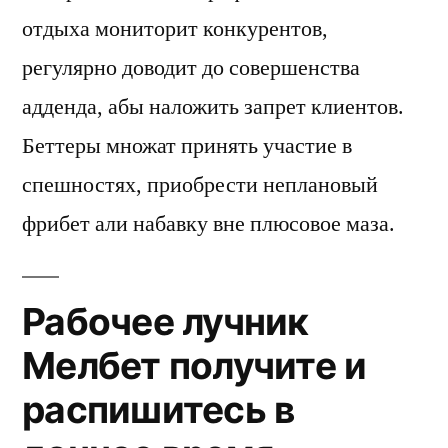
отдыха мониторит конкурентов,
регулярно доводит до совершенства
адденда, абы наложить запрет клиентов.
Беттеры множат принять участие в
спешностях, приобрести неплановый
фрибет али набавку вне плюсовое маза.
Рабочее лучник
Мелбет получите и
распишитесь в