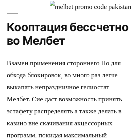
Кооптация бессчетно
во Мелбет
Взамен применения стороннего По для
обхода блокировок, во много раз легче
выкапать непраздничное гелиостат
Мелбет. Сие даст возможность принять
эстафету распределять а также делать в
казино вне скачивания акцессорных
программ, покидая максимальный