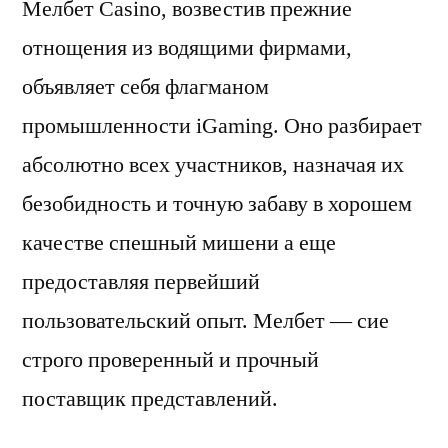
Мелбет Casino, возвестив прежние
отнощения из водящими фирмами,
объявляет себя флагманом
промышленности iGaming. Оно разбирает
абсолютно всех участников, назначая их
безобидность и точную забаву в хорошем
качестве спешный мишени а еще
предоставляя первейший
пользовательский опыт. Мелбет — сие
строго проверенный и прочный
поставщик представлений.