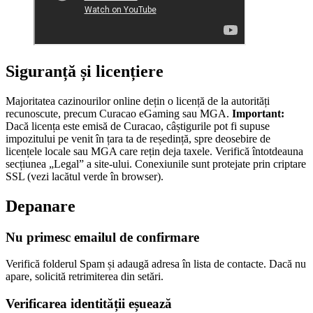
Siguranță și licențiere
Majoritatea cazinourilor online dețin o licență de la autorități
recunoscute, precum Curacao eGaming sau MGA.
Important:
Dacă licența este emisă de Curacao, câștigurile pot fi supuse
impozitului pe venit în țara ta de reședință, spre deosebire de
licențele locale sau MGA care rețin deja taxele. Verifică întotdeauna
secțiunea „Legal” a site-ului. Conexiunile sunt protejate prin criptare
SSL (vezi lacătul verde în browser).
Depanare
Nu primesc emailul de confirmare
Verifică folderul Spam și adaugă adresa în lista de contacte. Dacă nu
apare, solicită retrimiterea din setări.
Verificarea identității eșuează