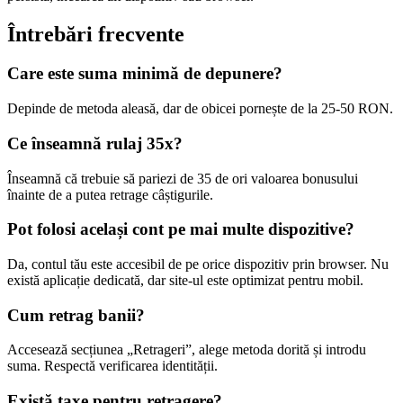
Întrebări frecvente
Care este suma minimă de depunere?
Depinde de metoda aleasă, dar de obicei pornește de la 25-50 RON.
Ce înseamnă rulaj 35x?
Înseamnă că trebuie să pariezi de 35 de ori valoarea bonusului
înainte de a putea retrage câștigurile.
Pot folosi același cont pe mai multe dispozitive?
Da, contul tău este accesibil de pe orice dispozitiv prin browser. Nu
există aplicație dedicată, dar site-ul este optimizat pentru mobil.
Cum retrag banii?
Accesează secțiunea „Retrageri”, alege metoda dorită și introdu
suma. Respectă verificarea identității.
Există taxe pentru retragere?