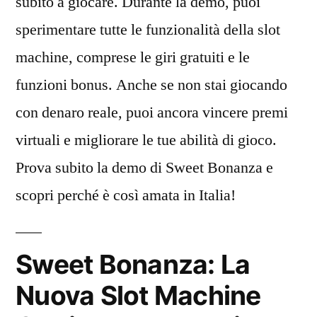
subito a giocare. Durante la demo, puoi
sperimentare tutte le funzionalità della slot
machine, comprese le giri gratuiti e le
funzioni bonus. Anche se non stai giocando
con denaro reale, puoi ancora vincere premi
virtuali e migliorare le tue abilità di gioco.
Prova subito la demo di Sweet Bonanza e
scopri perché è così amata in Italia!
Sweet Bonanza: La
Nuova Slot Machine