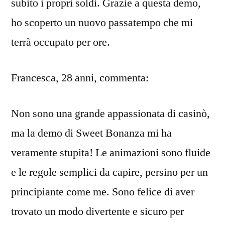
subito i propri soldi. Grazie a questa demo,
ho scoperto un nuovo passatempo che mi
terrà occupato per ore.
Francesca, 28 anni, commenta:
Non sono una grande appassionata di casinò,
ma la demo di Sweet Bonanza mi ha
veramente stupita! Le animazioni sono fluide
e le regole semplici da capire, persino per un
principiante come me. Sono felice di aver
trovato un modo divertente e sicuro per