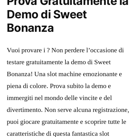
Prova Gratuitamente la
Demo di Sweet
Bonanza
Vuoi provare i
? Non perdere l’occasione di
testare gratuitamente la demo di Sweet
Bonanza! Una slot machine emozionante e
piena di colore. Prova subito la demo e
immergiti nel mondo delle vincite e del
divertimento. Non serve alcuna registrazione,
puoi giocare gratuitamente e scoprire tutte le
caratteristiche di questa fantastica slot