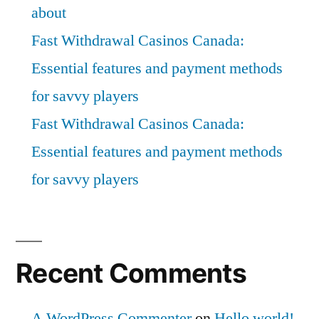
about
Fast Withdrawal Casinos Canada:
Essential features and payment methods
for savvy players
Fast Withdrawal Casinos Canada:
Essential features and payment methods
for savvy players
Recent Comments
A WordPress Commenter
on
Hello world!