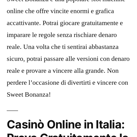
online che offre vincite enormi e grafica
accattivante. Potrai giocare gratuitamente e
imparare le regole senza rischiare denaro
reale. Una volta che ti sentirai abbastanza
sicuro, potrai passare alle versioni con denaro
reale e provare a vincere alla grande. Non
perdere l’occasione di divertirti e vincere con
Sweet Bonanza!
Casinò Online in Italia: