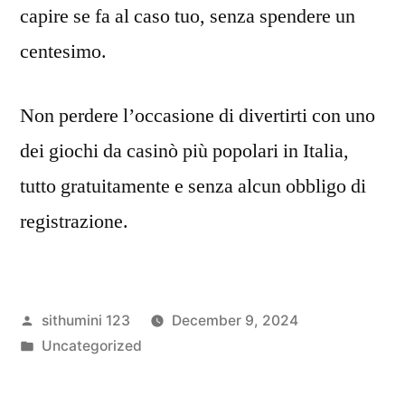
capire se fa al caso tuo, senza spendere un
centesimo.
Non perdere l’occasione di divertirti con uno
dei giochi da casinò più popolari in Italia,
tutto gratuitamente e senza alcun obbligo di
registrazione.
Posted
sithumini 123
December 9, 2024
by
Posted
Uncategorized
in