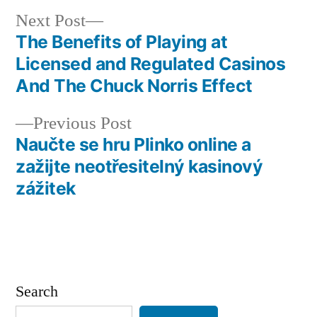
Next
Next Post
post:
The Benefits of Playing at
Post
Licensed and Regulated Casinos
navigation
And The Chuck Norris Effect
Previous
Previous Post
post:
Naučte se hru Plinko online a
zažijte neotřesitelný kasinový
zážitek
Search