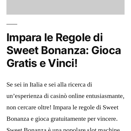
Impara le Regole di
Sweet Bonanza: Gioca
Gratis e Vinci!
Se sei in Italia e sei alla ricerca di
un’esperienza di casinò online entusiasmante,
non cercare oltre! Impara le regole di Sweet
Bonanza e gioca gratuitamente per vincere.
Sweet Bonanza è una popolare slot machine