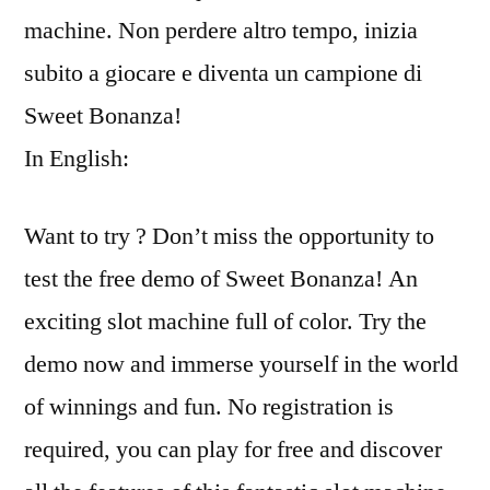
machine. Non perdere altro tempo, inizia
subito a giocare e diventa un campione di
Sweet Bonanza!
In English:
Want to try
? Don’t miss the opportunity to
test the free demo of Sweet Bonanza! An
exciting slot machine full of color. Try the
demo now and immerse yourself in the world
of winnings and fun. No registration is
required, you can play for free and discover