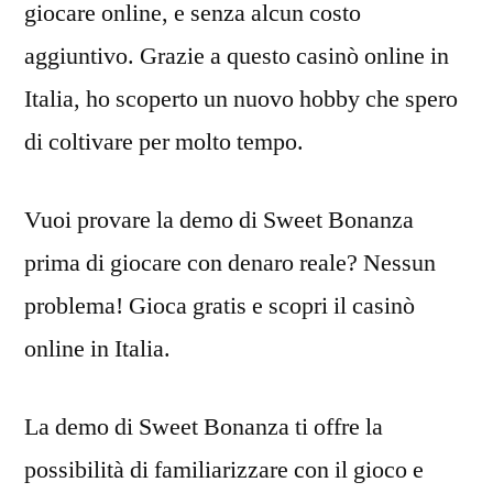
giocare online, e senza alcun costo
aggiuntivo. Grazie a questo casinò online in
Italia, ho scoperto un nuovo hobby che spero
di coltivare per molto tempo.
Vuoi provare la demo di Sweet Bonanza
prima di giocare con denaro reale? Nessun
problema! Gioca gratis e scopri il casinò
online in Italia.
La demo di Sweet Bonanza ti offre la
possibilità di familiarizzare con il gioco e