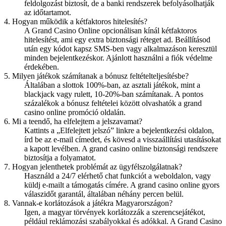
feldolgozást biztosít, de a banki rendszerek befolyásolhatják
az időtartamot.
4. Hogyan működik a kétfaktoros hitelesítés?
A Grand Casino Online opcionálisan kínál kétfaktoros
hitelesítést, ami egy extra biztonsági réteget ad. Beállításod
után egy kódot kapsz SMS-ben vagy alkalmazáson keresztül
minden bejelentkezéskor. Ajánlott használni a fiók védelme
érdekében.
5. Milyen játékok számítanak a bónusz feltételteljesítésbe?
Általában a slottok 100%-ban, az asztali játékok, mint a
blackjack vagy rulett, 10-20%-ban számítanak. A pontos
százalékok a bónusz feltételei között olvashatók a grand
casino online promóció oldalán.
6. Mi a teendő, ha elfelejtem a jelszavamat?
Kattints a „Elfelejtett jelszó” linkre a bejelentkezési oldalon,
írd be az e-mail címedet, és kövesd a visszaállítási utasításokat
a kapott levélben. A grand casino online biztonsági rendszere
biztosítja a folyamatot.
7. Hogyan jelenthetek problémát az ügyfélszolgálatnak?
Használd a 24/7 elérhető chat funkciót a weboldalon, vagy
küldj e-mailt a támogatás címére. A grand casino online gyors
válaszidőt garantál, általában néhány percen belül.
8. Vannak-e korlátozások a játékra Magyarországon?
Igen, a magyar törvények korlátozzák a szerencsejátékot,
például reklámozási szabályokkal és adókkal. A Grand Casino