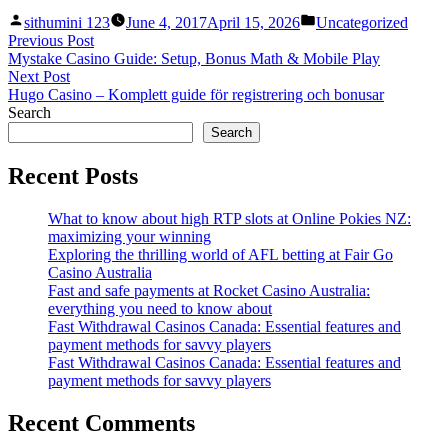
Posted
Posted
sithumini 123
June 4, 2017
April 15, 2026
Uncategorized
by
in
Post
Previous
Previous Post
post:
Mystake Casino Guide: Setup, Bonus Math & Mobile Play
navigation
Next
Next Post
post:
Hugo Casino – Komplett guide för registrering och bonusar
Search
Search
Recent Posts
What to know about high RTP slots at Online Pokies NZ:
maximizing your winning
Exploring the thrilling world of AFL betting at Fair Go
Casino Australia
Fast and safe payments at Rocket Casino Australia:
everything you need to know about
Fast Withdrawal Casinos Canada: Essential features and
payment methods for savvy players
Fast Withdrawal Casinos Canada: Essential features and
payment methods for savvy players
Recent Comments