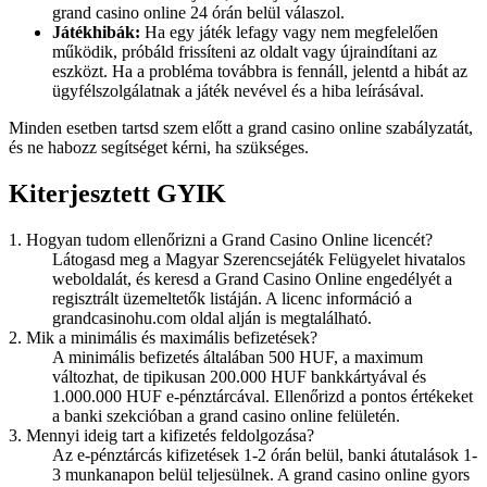
grand casino online 24 órán belül válaszol.
Játékhibák:
Ha egy játék lefagy vagy nem megfelelően
működik, próbáld frissíteni az oldalt vagy újraindítani az
eszközt. Ha a probléma továbbra is fennáll, jelentd a hibát az
ügyfélszolgálatnak a játék nevével és a hiba leírásával.
Minden esetben tartsd szem előtt a grand casino online szabályzatát,
és ne habozz segítséget kérni, ha szükséges.
Kiterjesztett GYIK
1. Hogyan tudom ellenőrizni a Grand Casino Online licencét?
Látogasd meg a Magyar Szerencsejáték Felügyelet hivatalos
weboldalát, és keresd a Grand Casino Online engedélyét a
regisztrált üzemeltetők listáján. A licenc információ a
grandcasinohu.com oldal alján is megtalálható.
2. Mik a minimális és maximális befizetések?
A minimális befizetés általában 500 HUF, a maximum
változhat, de tipikusan 200.000 HUF bankkártyával és
1.000.000 HUF e-pénztárcával. Ellenőrizd a pontos értékeket
a banki szekcióban a grand casino online felületén.
3. Mennyi ideig tart a kifizetés feldolgozása?
Az e-pénztárcás kifizetések 1-2 órán belül, banki átutalások 1-
3 munkanapon belül teljesülnek. A grand casino online gyors