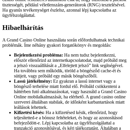
tisztességét, például véletlenszám-generátorok (RNG) tesztelésével.
Ha gyanús tevékenységet észlelsz, azonnal lépj kapcsolatba az
ügyfélszolgálattal.
Hibaelhárítás
A Grand Casino Online használata során előfordulhatnak technikai
problémák. Íme néhány gyakori forgatókönyv és megoldás:
Bejelentkezési probléma:
Ha nem tudsz bejelentkezni,
először ellenőrizd az internetkapcsolatodat, majd próbáld meg
a jelszó visszaállítását a „Elfelejtett jelszó” link segítségével.
Ha továbbra sem működik, töröld a böngésződ cache-ét és
sütijeit, vagy próbáld egy másik böngészőből.
Lassú játékélmény:
Ez gyakran a lassú internet vagy a
böngésző terhelése miatt fordul elő. Próbáld csökkenteni a
háttérben futó alkalmazásokat, vagy használd a Grand Casino
Online mobilalkalmazását, ha elérhető. A grand casino online
szerverei általában stabilak, de időnként karbantartások miatt
leállások lehetnek.
Kifizetési késés:
Ha a kifizetésed késik, ellenőrizd, hogy
teljesítetted-e a bónusz feltételeket, és hogy az azonosításod
befejeződött-e. Lépj kapcsolatba az ügyfélszolgálattal a
tranzakció azonosítójával, és kérj tájékoztatást. Általában a