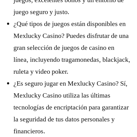
juego seguro y justo.
¿Qué tipos de juegos están disponibles en
Mexlucky Casino? Puedes disfrutar de una
gran selección de juegos de casino en
línea, incluyendo tragamonedas, blackjack,
ruleta y video poker.
¿Es seguro jugar en Mexlucky Casino? Sí,
Mexlucky Casino utiliza las últimas
tecnologías de encriptación para garantizar
la seguridad de tus datos personales y
financieros.