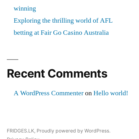
winning
Exploring the thrilling world of AFL
betting at Fair Go Casino Australia
Recent Comments
A WordPress Commenter
on
Hello world!
FRIDGES.LK
,
Proudly powered by WordPress.