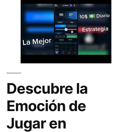
Descubre la
Emoción de
Jugar en