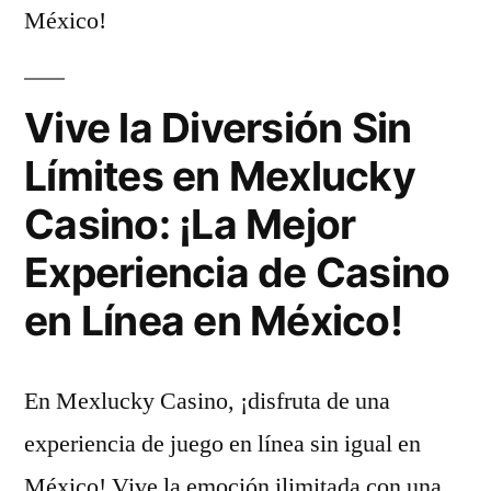
México!
Vive la Diversión Sin
Límites en Mexlucky
Casino: ¡La Mejor
Experiencia de Casino
en Línea en México!
En Mexlucky Casino, ¡disfruta de una
experiencia de juego en línea sin igual en
México! Vive la emoción ilimitada con una