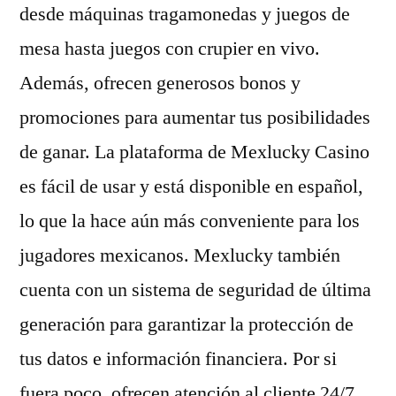
desde máquinas tragamonedas y juegos de
mesa hasta juegos con crupier en vivo.
Además, ofrecen generosos bonos y
promociones para aumentar tus posibilidades
de ganar. La plataforma de Mexlucky Casino
es fácil de usar y está disponible en español,
lo que la hace aún más conveniente para los
jugadores mexicanos. Mexlucky también
cuenta con un sistema de seguridad de última
generación para garantizar la protección de
tus datos e información financiera. Por si
fuera poco, ofrecen atención al cliente 24/7,