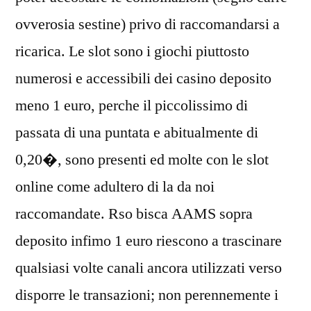
ovverosia sestine) privo di raccomandarsi a
ricarica. Le slot sono i giochi piuttosto
numerosi e accessibili dei casino deposito
meno 1 euro, perche il piccolissimo di
passata di una puntata e abitualmente di
0,20�, sono presenti ed molte con le slot
online come adultero di la da noi
raccomandate. Rso bisca AAMS sopra
deposito infimo 1 euro riescono a trascinare
qualsiasi volte canali ancora utilizzati verso
disporre le transazioni; non perennemente i