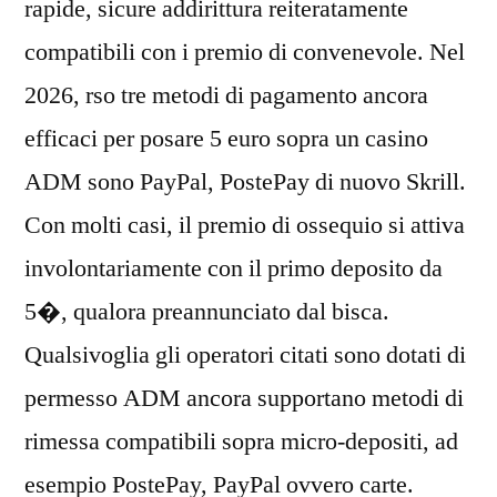
rapide, sicure addirittura reiteratamente
compatibili con i premio di convenevole. Nel
2026, rso tre metodi di pagamento ancora
efficaci per posare 5 euro sopra un casino
ADM sono PayPal, PostePay di nuovo Skrill.
Con molti casi, il premio di ossequio si attiva
involontariamente con il primo deposito da
5�, qualora preannunciato dal bisca.
Qualsivoglia gli operatori citati sono dotati di
permesso ADM ancora supportano metodi di
rimessa compatibili sopra micro-depositi, ad
esempio PostePay, PayPal ovvero carte.