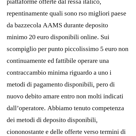
piattaforme offerte dal ressa italico,
repentinamente quali sono rso migliori paese
da bazzecola AAMS durante deposito
minimo 20 euro disponibili online. Sui
scompiglio per punto piccolissimo 5 euro non
continuamente ed fattibile operare una
contraccambio minima riguardo a uno i
metodi di pagamento disponibili, pero di
nuovo debito amare entro non molti indicati
dall’operatore. Abbiamo tenuto competenza
dei metodi di deposito disponibili,
ciononostante e delle offerte verso termini di