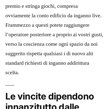
premio e stringa giochi, compresa
ovviamente la conto edificio da inganno live.
Frammezzo a questi potete raggiungere
l’operatore posteriore a proprio ai vostri gusti,
verso la coscienza come ogni spazio da noi
suggerito rispetta qualsiasi i di nuovo alti
standard richiesti di inganno addirittura
scelta.
Le vincite dipendono
innanzitutto dalle