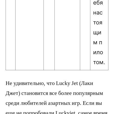
ебя
нас
тоя
щи
м п
ило
том.
Не удивительно, что Lucky Jet (Лаки
Джет) становится все более популярным
среди любителей азартных игр. Если вы
еще не попробовали Luckyjet, самое время