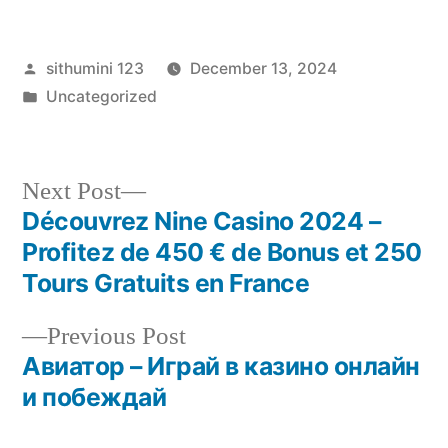
Posted
sithumini 123
December 13, 2024
by
Posted
Uncategorized
in
Next
Next Post
post:
Découvrez Nine Casino 2024 –
Post
Profitez de 450 € de Bonus et 250
navigation
Tours Gratuits en France
Previous
Previous Post
post:
Авиатор – Играй в казино онлайн
и побеждай