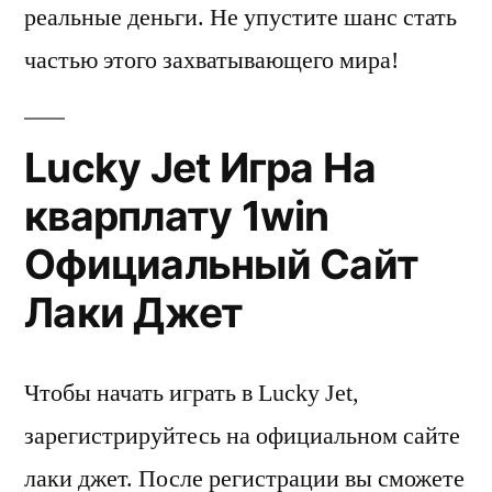
реальные деньги. Не упустите шанс стать
частью этого захватывающего мира!
Lucky Jet Игра На
кварплату 1win
Официальный Сайт
Лаки Джет
Чтобы начать играть в Lucky Jet,
зарегистрируйтесь на официальном сайте
лаки джет. После регистрации вы сможете