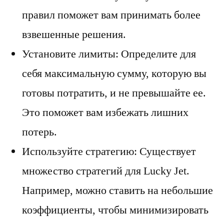
правил поможет вам принимать более
взвешенные решения.
Установите лимиты: Определите для
себя максимальную сумму, которую вы
готовы потратить, и не превышайте ее.
Это поможет вам избежать лишних
потерь.
Используйте стратегию: Существует
множество стратегий для Lucky Jet.
Например, можно ставить на небольшие
коэффициенты, чтобы минимизировать