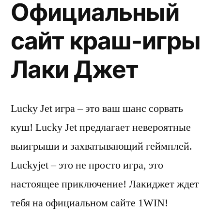
Официальный
сайт краш-игры
Лаки Джет
Lucky Jet игра – это ваш шанс сорвать
куш! Lucky Jet предлагает невероятные
выигрыши и захватывающий геймплей.
Luckyjet – это не просто игра, это
настоящее приключение! Лакиджет ждет
тебя на официальном сайте 1WIN!