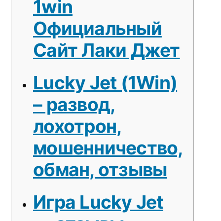
1win
Официальный
Сайт Лаки Джет
Lucky Jet (1Win)
– развод,
лохотрон,
мошенничество,
обман, отзывы
Игра Lucky Jet