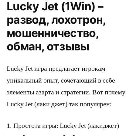
Lucky Jet (1Win) –
развод, лохотрон,
мошенничество,
обман, отзывы
Lucky Jet игра предлагает игрокам
уникальный опыт, сочетающий в себе
элементы азарта и стратегии. Вот почему
Lucky Jet (лаки джет) так популярен:
1. Простота игры: Lucky Jet (лакиджет)