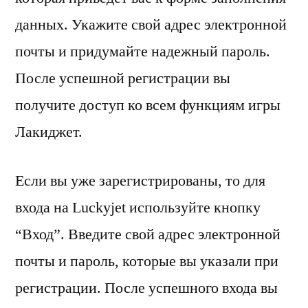
данных. Укажите свой адрес электронной
почты и придумайте надежный пароль.
После успешной регистрации вы
получите доступ ко всем функциям игры
Лакиджет.
Если вы уже зарегистрированы, то для
входа на Luckyjet используйте кнопку
“Вход”. Введите свой адрес электронной
почты и пароль, которые вы указали при
регистрации. После успешного входа вы