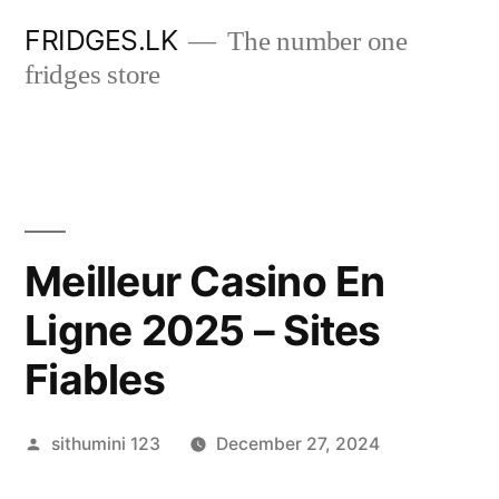
Skip
FRIDGES.LK
The number one
to
fridges store
content
Meilleur Casino En
Ligne 2025 – Sites
Fiables
Posted
sithumini 123
December 27, 2024
by