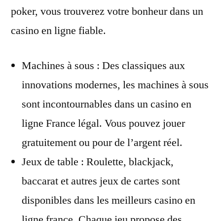
poker, vous trouverez votre bonheur dans un
casino en ligne fiable.
Machines à sous : Des classiques aux
innovations modernes, les machines à sous
sont incontournables dans un casino en
ligne France légal. Vous pouvez jouer
gratuitement ou pour de l’argent réel.
Jeux de table : Roulette, blackjack,
baccarat et autres jeux de cartes sont
disponibles dans les meilleurs casino en
ligne france. Chaque jeu propose des