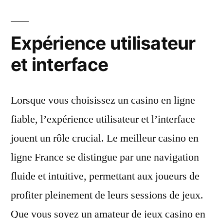
Expérience utilisateur
et interface
Lorsque vous choisissez un casino en ligne
fiable, l’expérience utilisateur et l’interface
jouent un rôle crucial. Le meilleur casino en
ligne France se distingue par une navigation
fluide et intuitive, permettant aux joueurs de
profiter pleinement de leurs sessions de jeux.
Que vous soyez un amateur de jeux casino en