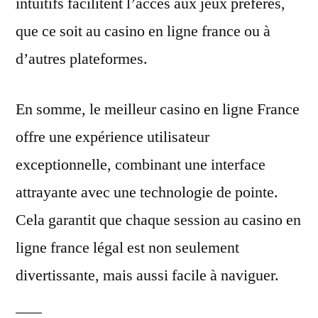
intuitifs facilitent l’accès aux jeux préférés,
que ce soit au casino en ligne france ou à
d’autres plateformes.
En somme, le meilleur casino en ligne France
offre une expérience utilisateur
exceptionnelle, combinant une interface
attrayante avec une technologie de pointe.
Cela garantit que chaque session au casino en
ligne france légal est non seulement
divertissante, mais aussi facile à naviguer.