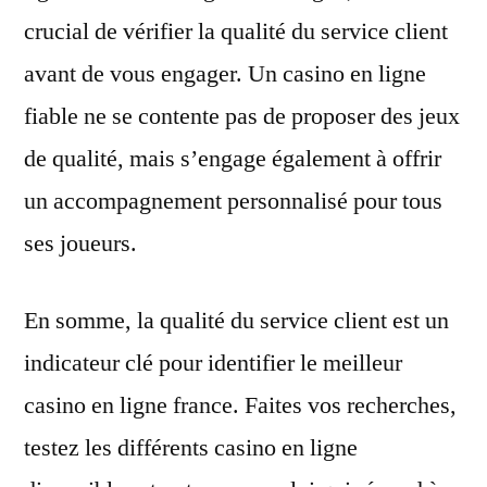
crucial de vérifier la qualité du service client
avant de vous engager. Un casino en ligne
fiable ne se contente pas de proposer des jeux
de qualité, mais s’engage également à offrir
un accompagnement personnalisé pour tous
ses joueurs.
En somme, la qualité du service client est un
indicateur clé pour identifier le meilleur
casino en ligne france. Faites vos recherches,
testez les différents casino en ligne