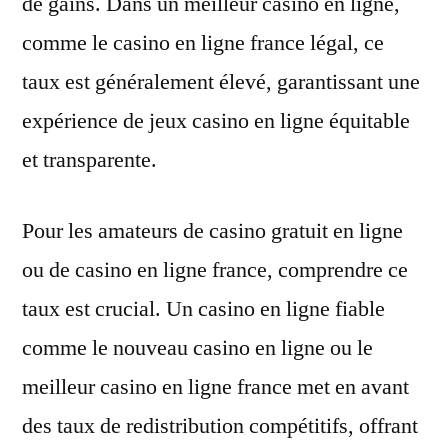
de gains. Dans un meilleur casino en ligne,
comme le casino en ligne france légal, ce
taux est généralement élevé, garantissant une
expérience de jeux casino en ligne équitable
et transparente.
Pour les amateurs de casino gratuit en ligne
ou de casino en ligne france, comprendre ce
taux est crucial. Un casino en ligne fiable
comme le nouveau casino en ligne ou le
meilleur casino en ligne france met en avant
des taux de redistribution compétitifs, offrant