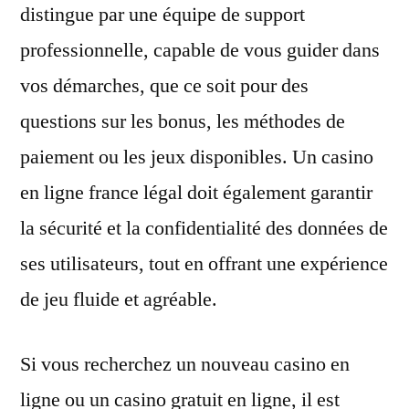
distingue par une équipe de support
professionnelle, capable de vous guider dans
vos démarches, que ce soit pour des
questions sur les bonus, les méthodes de
paiement ou les jeux disponibles. Un casino
en ligne france légal doit également garantir
la sécurité et la confidentialité des données de
ses utilisateurs, tout en offrant une expérience
de jeu fluide et agréable.
Si vous recherchez un nouveau casino en
ligne ou un casino gratuit en ligne, il est