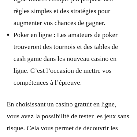
règles simples et des stratégies pour
augmenter vos chances de gagner.
Poker en ligne : Les amateurs de poker
trouveront des tournois et des tables de
cash game dans les nouveau casino en
ligne. C’est l’occasion de mettre vos
compétences à l’épreuve.
En choisissant un casino gratuit en ligne,
vous avez la possibilité de tester les jeux sans
risque. Cela vous permet de découvrir les