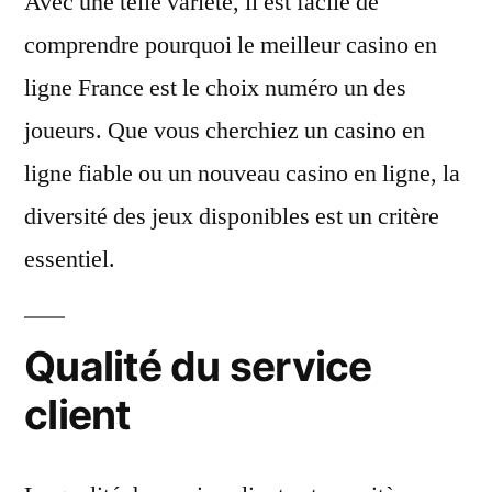
Avec une telle variété, il est facile de
comprendre pourquoi le meilleur casino en
ligne France est le choix numéro un des
joueurs. Que vous cherchiez un casino en
ligne fiable ou un nouveau casino en ligne, la
diversité des jeux disponibles est un critère
essentiel.
Qualité du service
client