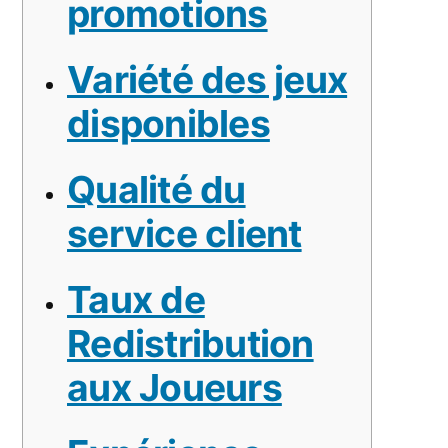
promotions
Variété des jeux
disponibles
Qualité du
service client
Taux de
Redistribution
aux Joueurs