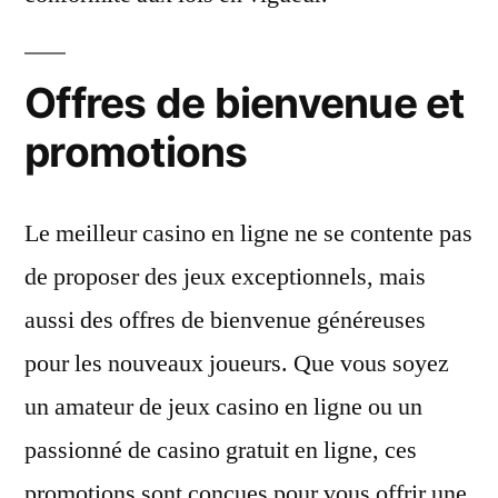
Offres de bienvenue et
promotions
Le meilleur casino en ligne ne se contente pas
de proposer des jeux exceptionnels, mais
aussi des offres de bienvenue généreuses
pour les nouveaux joueurs. Que vous soyez
un amateur de jeux casino en ligne ou un
passionné de casino gratuit en ligne, ces
promotions sont conçues pour vous offrir une