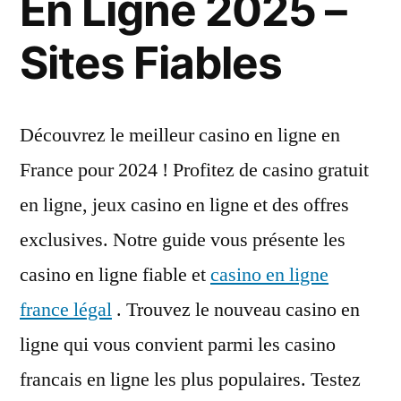
En Ligne 2025 –
Sites Fiables
Découvrez le meilleur casino en ligne en
France pour 2024 ! Profitez de casino gratuit
en ligne, jeux casino en ligne et des offres
exclusives. Notre guide vous présente les
casino en ligne fiable et
casino en ligne
france légal
. Trouvez le nouveau casino en
ligne qui vous convient parmi les casino
francais en ligne les plus populaires. Testez