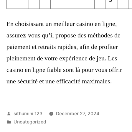
En choisissant un meilleur casino en ligne,
assurez-vous qu’il propose des méthodes de
paiement et retraits rapides, afin de profiter
pleinement de votre expérience de jeu. Les
casino en ligne fiable sont là pour vous offrir
une sécurité et une efficacité maximales.
Posted
sithumini 123
December 27, 2024
by
Posted
Uncategorized
in