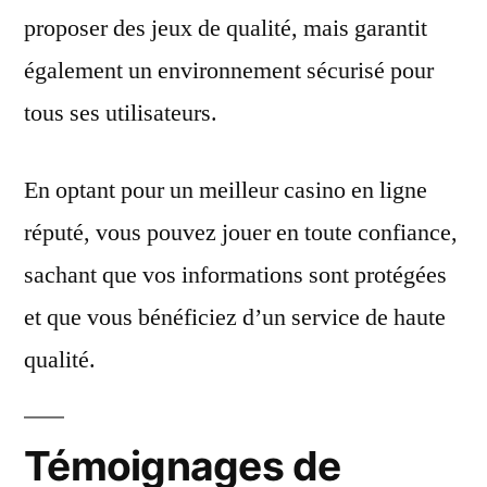
proposer des jeux de qualité, mais garantit
également un environnement sécurisé pour
tous ses utilisateurs.
En optant pour un meilleur casino en ligne
réputé, vous pouvez jouer en toute confiance,
sachant que vos informations sont protégées
et que vous bénéficiez d’un service de haute
qualité.
Témoignages de