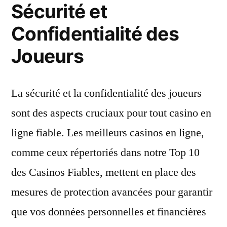
Sécurité et
Confidentialité des
Joueurs
La sécurité et la confidentialité des joueurs
sont des aspects cruciaux pour tout casino en
ligne fiable. Les meilleurs casinos en ligne,
comme ceux répertoriés dans notre Top 10
des Casinos Fiables, mettent en place des
mesures de protection avancées pour garantir
que vos données personnelles et financières