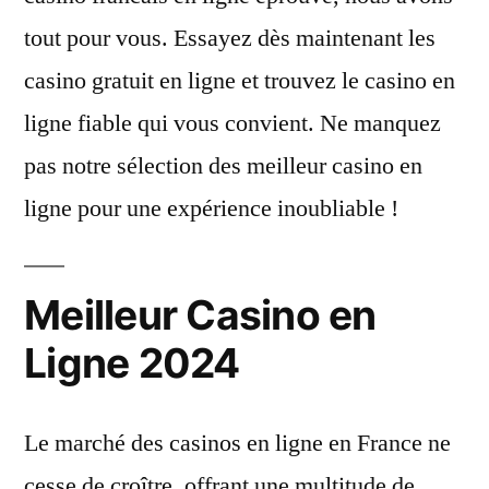
tout pour vous. Essayez dès maintenant les
casino gratuit en ligne et trouvez le casino en
ligne fiable qui vous convient. Ne manquez
pas notre sélection des meilleur casino en
ligne pour une expérience inoubliable !
Meilleur Casino en
Ligne 2024
Le marché des casinos en ligne en France ne
cesse de croître, offrant une multitude de