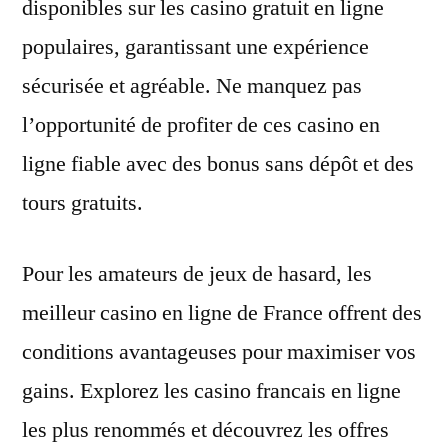
disponibles sur les casino gratuit en ligne
populaires, garantissant une expérience
sécurisée et agréable. Ne manquez pas
l’opportunité de profiter de ces casino en
ligne fiable avec des bonus sans dépôt et des
tours gratuits.
Pour les amateurs de jeux de hasard, les
meilleur casino en ligne de France offrent des
conditions avantageuses pour maximiser vos
gains. Explorez les casino francais en ligne
les plus renommés et découvrez les offres