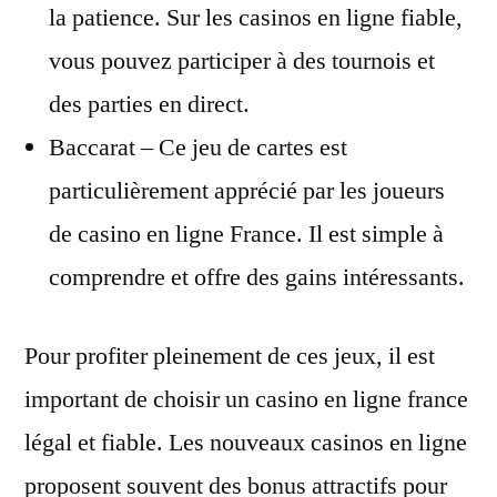
la patience. Sur les casinos en ligne fiable,
vous pouvez participer à des tournois et
des parties en direct.
Baccarat – Ce jeu de cartes est
particulièrement apprécié par les joueurs
de casino en ligne France. Il est simple à
comprendre et offre des gains intéressants.
Pour profiter pleinement de ces jeux, il est
important de choisir un casino en ligne france
légal et fiable. Les nouveaux casinos en ligne
proposent souvent des bonus attractifs pour