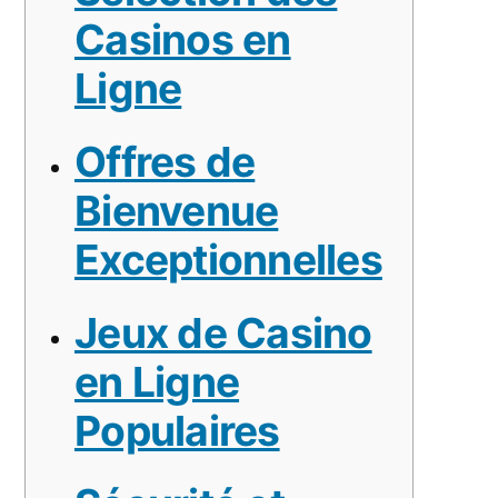
Casinos en
Ligne
Offres de
Bienvenue
Exceptionnelles
Jeux de Casino
en Ligne
Populaires