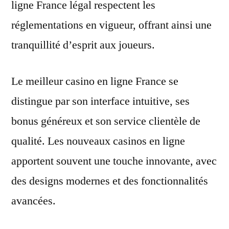
ligne France légal respectent les
réglementations en vigueur, offrant ainsi une
tranquillité d’esprit aux joueurs.
Le meilleur casino en ligne France se
distingue par son interface intuitive, ses
bonus généreux et son service clientèle de
qualité. Les nouveaux casinos en ligne
apportent souvent une touche innovante, avec
des designs modernes et des fonctionnalités
avancées.