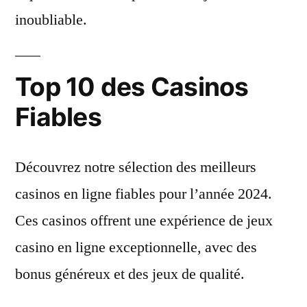
inoubliable.
Top 10 des Casinos
Fiables
Découvrez notre sélection des meilleurs
casinos en ligne fiables pour l’année 2024.
Ces casinos offrent une expérience de jeux
casino en ligne exceptionnelle, avec des
bonus généreux et des jeux de qualité.