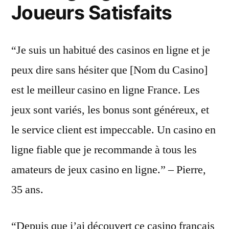
Joueurs Satisfaits
“Je suis un habitué des casinos en ligne et je
peux dire sans hésiter que [Nom du Casino]
est le meilleur casino en ligne France. Les
jeux sont variés, les bonus sont généreux, et
le service client est impeccable. Un casino en
ligne fiable que je recommande à tous les
amateurs de jeux casino en ligne.” – Pierre,
35 ans.
“Depuis que j’ai découvert ce casino francais