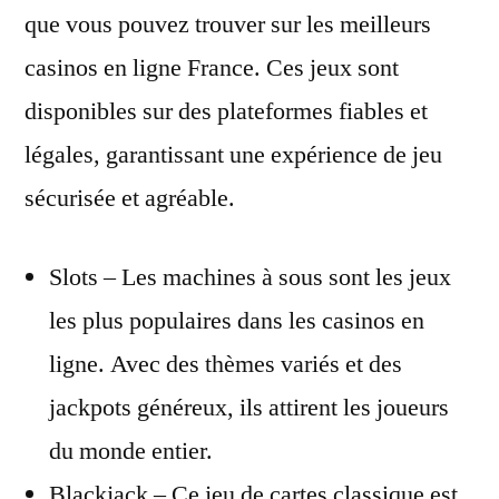
que vous pouvez trouver sur les meilleurs
casinos en ligne France. Ces jeux sont
disponibles sur des plateformes fiables et
légales, garantissant une expérience de jeu
sécurisée et agréable.
Slots – Les machines à sous sont les jeux
les plus populaires dans les casinos en
ligne. Avec des thèmes variés et des
jackpots généreux, ils attirent les joueurs
du monde entier.
Blackjack – Ce jeu de cartes classique est