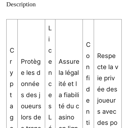
Description
L
i
C
C
c
o
Respe
r
Protèg
e
Assure
n
cte la v
y
e les d
n
la légal
fi
ie priv
p
onnée
c
ité et l
d
ée des
t
s des j
e
a fiabili
e
joueur
a
oueurs
s
té du c
n
s avec
g
lors de
L
asino
ti
des po