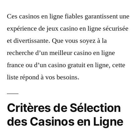
Ces casinos en ligne fiables garantissent une
expérience de jeux casino en ligne sécurisée
et divertissante. Que vous soyez à la
recherche d’un meilleur casino en ligne
france ou d’un casino gratuit en ligne, cette
liste répond à vos besoins.
Critères de Sélection
des Casinos en Ligne