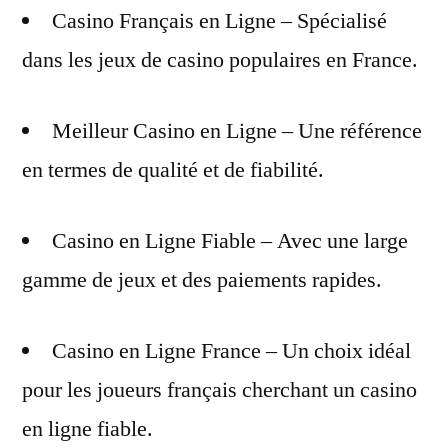
Casino Français en Ligne – Spécialisé
dans les jeux de casino populaires en France.
Meilleur Casino en Ligne – Une référence
en termes de qualité et de fiabilité.
Casino en Ligne Fiable – Avec une large
gamme de jeux et des paiements rapides.
Casino en Ligne France – Un choix idéal
pour les joueurs français cherchant un casino
en ligne fiable.