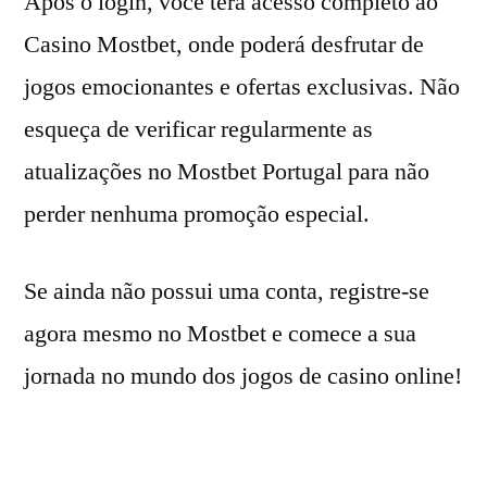
Após o login, você terá acesso completo ao
Casino Mostbet, onde poderá desfrutar de
jogos emocionantes e ofertas exclusivas. Não
esqueça de verificar regularmente as
atualizações no Mostbet Portugal para não
perder nenhuma promoção especial.
Se ainda não possui uma conta, registre-se
agora mesmo no Mostbet e comece a sua
jornada no mundo dos jogos de casino online!