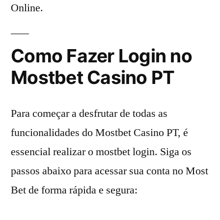
Online.
Como Fazer Login no
Mostbet Casino PT
Para começar a desfrutar de todas as
funcionalidades do Mostbet Casino PT, é
essencial realizar o mostbet login. Siga os
passos abaixo para acessar sua conta no Most
Bet de forma rápida e segura: