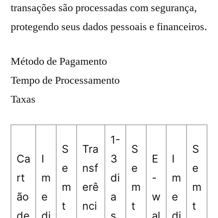
transações são processadas com segurança,
protegendo seus dados pessoais e financeiros.
Método de Pagamento
Tempo de Processamento
Taxas
1-
S
Tra
S
S
Ca
I
3
E
I
e
nsf
e
e
rt
m
di
-
m
m
erê
m
m
ão
e
a
w
e
t
nci
t
t
de
di
s
al
di