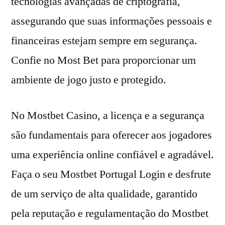
tecnologias avançadas de criptografia,
assegurando que suas informações pessoais e
financeiras estejam sempre em segurança.
Confie no Most Bet para proporcionar um
ambiente de jogo justo e protegido.
No Mostbet Casino, a licença e a segurança
são fundamentais para oferecer aos jogadores
uma experiência online confiável e agradável.
Faça o seu Mostbet Portugal Login e desfrute
de um serviço de alta qualidade, garantido
pela reputação e regulamentação do Mostbet