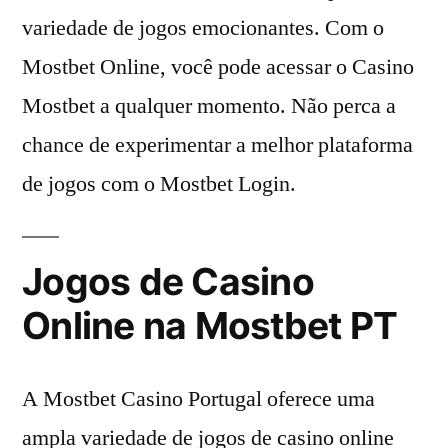
variedade de jogos emocionantes. Com o
Mostbet Online, você pode acessar o Casino
Mostbet a qualquer momento. Não perca a
chance de experimentar a melhor plataforma
de jogos com o Mostbet Login.
Jogos de Casino
Online na Mostbet PT
A Mostbet Casino Portugal oferece uma
ampla variedade de jogos de casino online