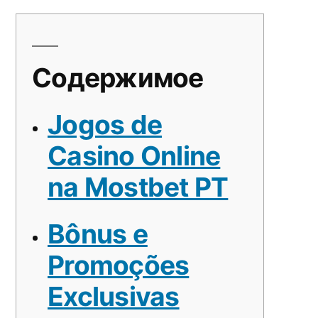
Содержимое
Jogos de
Casino Online
na Mostbet PT
Bônus e
Promoções
Exclusivas