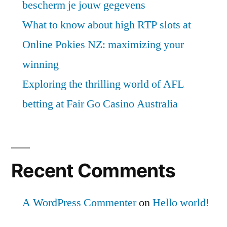
bescherm je jouw gegevens
What to know about high RTP slots at
Online Pokies NZ: maximizing your
winning
Exploring the thrilling world of AFL
betting at Fair Go Casino Australia
Recent Comments
A WordPress Commenter
on
Hello world!