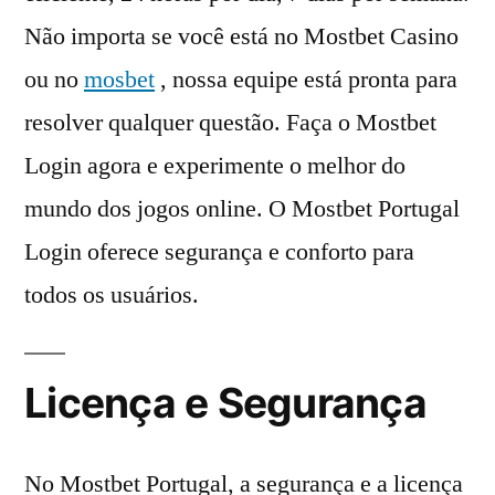
Não importa se você está no Mostbet Casino
ou no
mosbet
, nossa equipe está pronta para
resolver qualquer questão. Faça o Mostbet
Login agora e experimente o melhor do
mundo dos jogos online. O Mostbet Portugal
Login oferece segurança e conforto para
todos os usuários.
Licença e Segurança
No Mostbet Portugal, a segurança e a licença