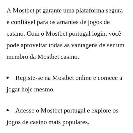
A Mostbet pt garante uma plataforma segura
e confiável para os amantes de jogos de
casino. Com o Mostbet portugal login, você
pode aproveitar todas as vantagens de ser um
membro da Mostbet casino.
Registe-se na Mostbet online e comece a
jogar hoje mesmo.
Acesse o Mostbet portugal e explore os
jogos de casino mais populares.