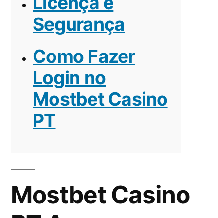
Licença e
Segurança
Como Fazer
Login no
Mostbet Casino
PT
Mostbet Casino