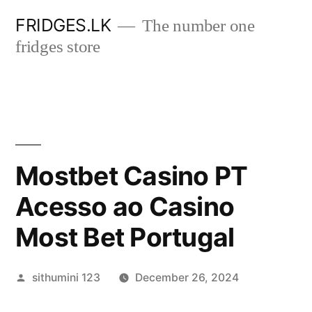
Skip
FRIDGES.LK
The number one
to
fridges store
content
Mostbet Casino PT
Acesso ao Casino
Most Bet Portugal
Posted
sithumini 123
December 26, 2024
by