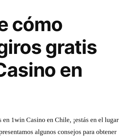
e cómo
giros gratis
Casino en
s en 1win Casino en Chile, ¡estás en el lugar
 presentamos algunos consejos para obtener