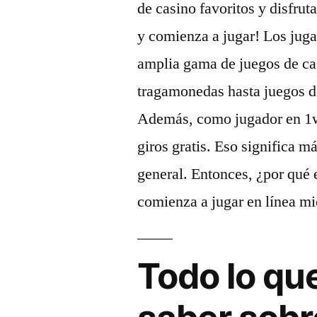
de casino favoritos y disfrut
y comienza a jugar! Los jug
amplia gama de juegos de ca
tragamonedas hasta juegos d
Además, como jugador en 1wi
giros gratis. Eso significa 
general. Entonces, ¿por qué 
comienza a jugar en línea mie
Todo lo qu