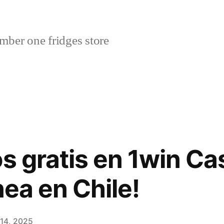
ber one fridges store
s gratis en 1win Ca
nea en Chile!
14, 2025