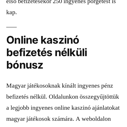
első befizetésekor 250 ingyenes pörgetést is
kap.
Online kaszinó
befizetés nélküli
bónusz
Magyar játékosoknak kínált ingyenes pénz
befizetés nélkül. Oldalunkon összegyűjtöttük
a legjobb ingyenes online kaszinó ajánlatokat
magyar játékosok számára. A weboldalon