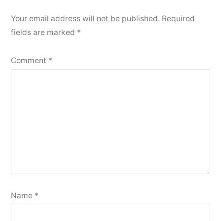
Your email address will not be published.
Required
fields are marked
*
Comment
*
Name
*