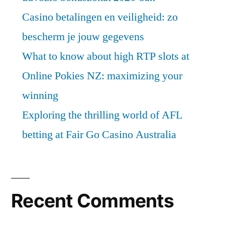
Casino betalingen en veiligheid: zo
bescherm je jouw gegevens
What to know about high RTP slots at
Online Pokies NZ: maximizing your
winning
Exploring the thrilling world of AFL
betting at Fair Go Casino Australia
Recent Comments