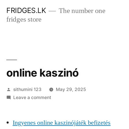
Skip
FRIDGES.LK
The number one
to
fridges store
content
online kaszinó
Posted
sithumini 123
May 29, 2025
by
on
Leave a comment
online
kaszinó
Ingyenes online kaszinójáték befizetés