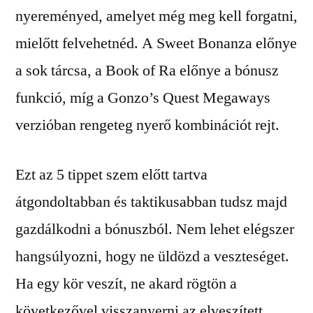
nyereményed, amelyet még meg kell forgatni,
mielőtt felvehetnéd. A Sweet Bonanza előnye
a sok tárcsa, a Book of Ra előnye a bónusz
funkció, míg a Gonzo’s Quest Megaways
verzióban rengeteg nyerő kombinációt rejt.
Ezt az 5 tippet szem előtt tartva
átgondoltabban és taktikusabban tudsz majd
gazdálkodni a bónuszból. Nem lehet elégszer
hangsúlyozni, hogy ne üldözd a veszteséget.
Ha egy kör veszít, ne akard rögtön a
következővel visszanyerni az elveszített