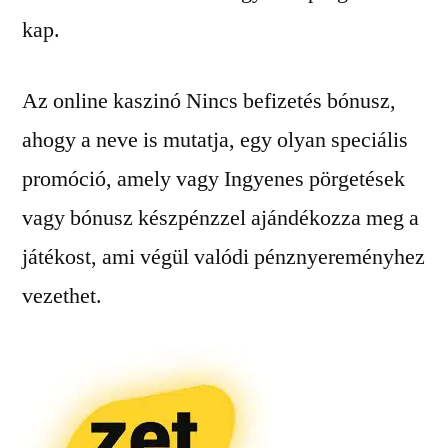
kap.
Az online kaszinó Nincs befizetés bónusz,
ahogy a neve is mutatja, egy olyan speciális
promóció, amely vagy Ingyenes pörgetések
vagy bónusz készpénzzel ajándékozza meg a
játékost, ami végül valódi pénznyereményhez
vezethet.