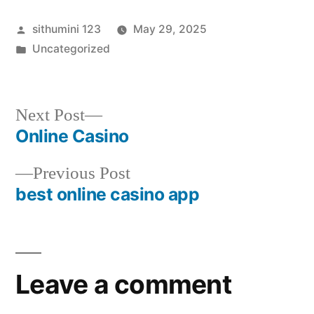
Posted
sithumini 123
May 29, 2025
by
Posted
Uncategorized
in
Next
Next Post
post:
Online Casino
Post
Previous
Previous Post
navigation
post:
best online casino app
Leave a comment