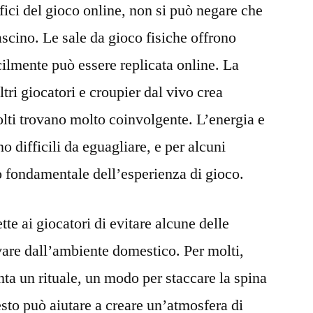
fici del gioco online, non si può negare che
fascino. Le sale da gioco fisiche offrono
cilmente può essere replicata online. La
altri giocatori e croupier dal vivo crea
lti trovano molto coinvolgente. L’energia e
o difficili da eguagliare, e per alcuni
o fondamentale dell’esperienza di gioco.
ette ai giocatori di evitare alcune delle
vare dall’ambiente domestico. Per molti,
nta un rituale, un modo per staccare la spina
sto può aiutare a creare un’atmosfera di