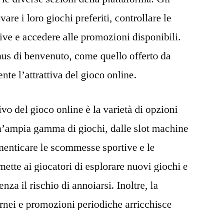
are i loro giochi preferiti, controllare le
ve e accedere alle promozioni disponibili.
onus di benvenuto, come quello offerto da
te l’attrattiva del gioco online.
ivo del gioco online è la varietà di opzioni
un’ampia gamma di giochi, dalle slot machine
imenticare le scommesse sportive e le
mette ai giocatori di esplorare nuovi giochi e
nza il rischio di annoiarsi. Inoltre, la
tornei e promozioni periodiche arricchisce