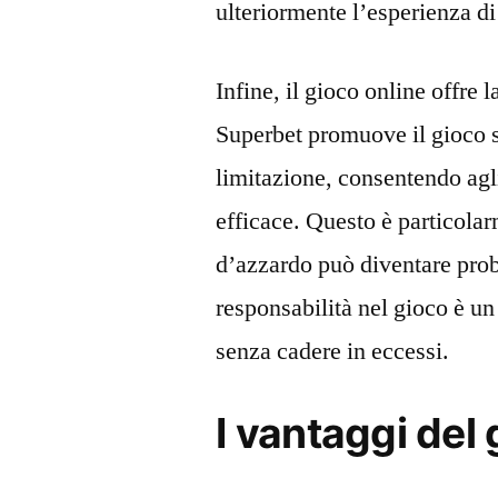
ulteriormente l’esperienza di
Infine, il gioco online offre 
Superbet promuove il gioco s
limitazione, consentendo agli
efficace. Questo è particolar
d’azzardo può diventare pro
responsabilità nel gioco è un
senza cadere in eccessi.
I vantaggi del 