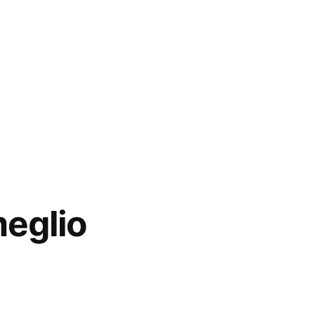
meglio