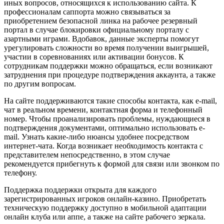
иных вопросов, относящихся к использованию сайта. К
профессионалам саппорта можно связываться за
приобретением безопасной линка на рабочее резервный
портал в случае блокировки официальному порталу с
азартными играми. Вдобавок, данные эксперты помогут
урегулировать сложности во время получении выигрышей,
участии в соревнованиях или активации бонусов. К
сотрудникам поддержки можно обращаться, если возникают
затруднения при процедуре подтверждения аккаунта, а также
по другим вопросам.
На сайте поддерживаются такие способы контакта, как e-mail,
чат в реальном времени, контактная форма и телефонный
номер. Чтобы проанализировать проблемы, нуждающиеся в
подтверждения документами, оптимально использовать e-
mail. Узнать какие-либо нюансы удобнее посредством
интернет-чата. Когда возникает необходимость контакта с
представителем непосредственно, в этом случае
рекомендуется прибегнуть к формой для связи или звонком по
телефону.
Поддержка поддержки открыта для каждого
зарегистрированных игроков онлайн-казино. Приобретать
техническую поддержку доступно в мобильной адаптации
онлайн клуба или аппе, а также на сайте рабочего зеркала.