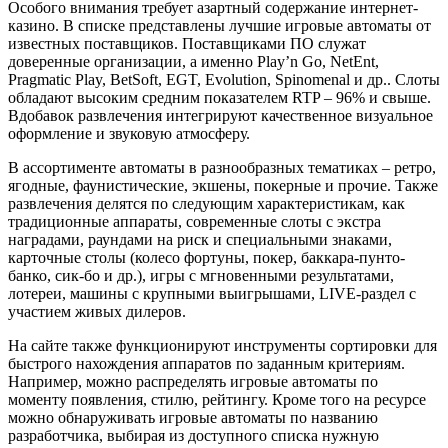
Особого внимания требует азартный содержание интернет-
казино. В списке представлены лучшие игровые автоматы от
известных поставщиков. Поставщиками ПО служат
доверенные организации, а именно Play’n Go, NetEnt,
Pragmatic Play, BetSoft, EGT, Evolution, Spinomenal и др.. Слоты
обладают высоким средним показателем RTP – 96% и свыше.
Вдобавок развлечения интегрируют качественное визуальное
оформление и звуковую атмосферу.
В ассортименте автоматы в разнообразных тематиках – ретро,
ягодные, фаунистические, экшены, покерные и прочие. Также
развлечения делятся по следующим характеристикам, как
традиционные аппараты, современные слоты с экстра
наградами, раундами на риск и специальными знаками,
карточные столы (колесо фортуны, покер, баккара-пунто-
банко, сик-бо и др.), игры с мгновенными результатами,
лотереи, машины с крупными выигрышами, LIVE-раздел с
участием живых дилеров.
На сайте также функционируют инструменты сортировки для
быстрого нахождения аппаратов по заданным критериям.
Например, можно распределять игровые автоматы по
моменту появления, стилю, рейтингу. Кроме того на ресурсе
можно обнаруживать игровые автоматы по названию
разработчика, выбирая из доступного списка нужную