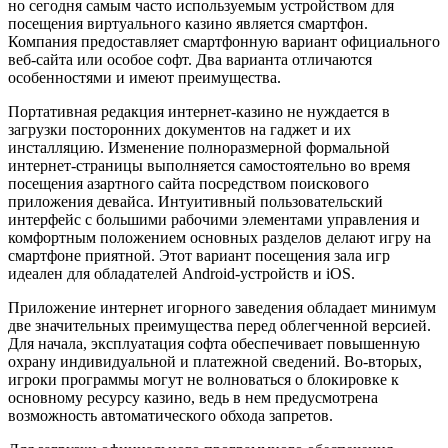
но сегодня самым часто используемым устройством для
посещения виртуального казино является смартфон.
Компания предоставляет смартфонную вариант официального
веб-сайта или особое софт. Два варианта отличаются
особенностями и имеют преимущества.
Портативная редакция интернет-казино не нуждается в
загрузки посторонних документов на гаджет и их
инсталляцию. Изменение полноразмерной формальной
интернет-страницы выполняется самостоятельно во время
посещения азартного сайта посредством поискового
приложения девайса. Интуитивный пользовательский
интерфейс с большими рабочими элементами управления и
комфортным положением основных разделов делают игру на
смартфоне приятной. Этот вариант посещения зала игр
идеален для обладателей Android-устройств и iOS.
Приложение интернет игорного заведения обладает минимум
две значительных преимущества перед облегченной версией.
Для начала, эксплуатация софта обеспечивает повышенную
охрану индивидуальной и платежной сведений. Во-вторых,
игроки программы могут не волноваться о блокировке к
основному ресурсу казино, ведь в нем предусмотрена
возможность автоматического обхода запретов.