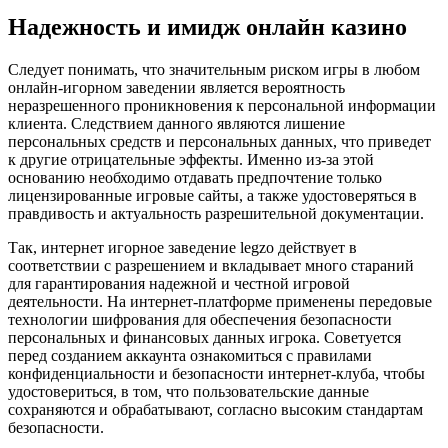
Надежность и имидж онлайн казино
Следует понимать, что значительным риском игры в любом
онлайн-игорном заведении является вероятность
неразрешенного проникновения к персональной информации
клиента. Следствием данного являются лишение
персональных средств и персональных данных, что приведет
к другие отрицательные эффекты. Именно из-за этой
основанию необходимо отдавать предпочтение только
лицензированные игровые сайты, а также удостоверяться в
правдивость и актуальность разрешительной документации.
Так, интернет игорное заведение legzo действует в
соответствии с разрешением и вкладывает много стараний
для гарантирования надежной и честной игровой
деятельности. На интернет-платформе применены передовые
технологии шифрования для обеспечения безопасности
персональных и финансовых данных игрока. Советуется
перед созданием аккаунта ознакомиться с правилами
конфиденциальности и безопасности интернет-клуба, чтобы
удостовериться, в том, что пользовательские данные
сохраняются и обрабатывают, согласно высоким стандартам
безопасности.