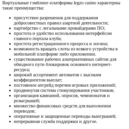
Виртуальные гэмблинг-платформы legzo casino характерны
такие преимущества:
присутствие разрешения для поддержания
добросовестных правил азартной деятельности;
партнёрство с легальными провайдерами ПО;
простота и удобство использования интерфейсом
главного портала клуба;
простота регистрационного процесса и логина;
возможность вращать слоты из всякого устройства в
мобильной платформе либо приложении.
существование рабочих альтернативных сайтов для
обходного пути блокировок основного интернет-
ресурса;
широкий ассортимент автоматов с высоким
коэффициентом выплат;
постоянное апгрейд перечня игровых приложений;
продвинутая система стимулирования участников;
организация кампаний, опросов, чемпионатов и
розыгрышей;
множество финансовых средств для выполнения
переводов;
оперативные и защищенные переводы выигрышей;
непрерывная служба поддержки и другое.