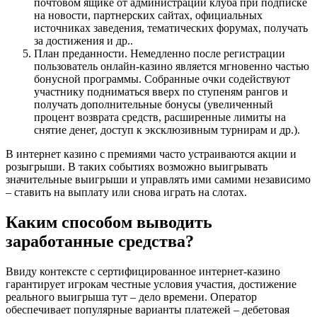
почтовом ящике от администрации клуба при подписке
на новости, партнерских сайтах, официальных
источниках заведения, тематических форумах, получать
за достижения и др..
План преданности. Немедленно после регистрации
пользователь онлайн-казино является мгновенно частью
бонусной программы. Собранные очки содействуют
участнику подниматься вверх по ступеням рангов и
получать дополнительные бонусы (увеличенный
процент возврата средств, расширенные лимиты на
снятие денег, доступ к эксклюзивным турнирам и др.).
В интернет казино с премиями часто устраиваются акции и
розыгрыши. В таких событиях возможно выигрывать
значительные выигрыши и управлять ими самими независимо
– ставить на выплату или снова играть на слотах.
Каким способом выводить
заработанные средства?
Ввиду контексте с сертифицированное интернет-казино
гарантирует игрокам честные условия участия, достижение
реального выигрыша тут – дело времени. Оператор
обеспечивает популярные варианты платежей – дебетовая