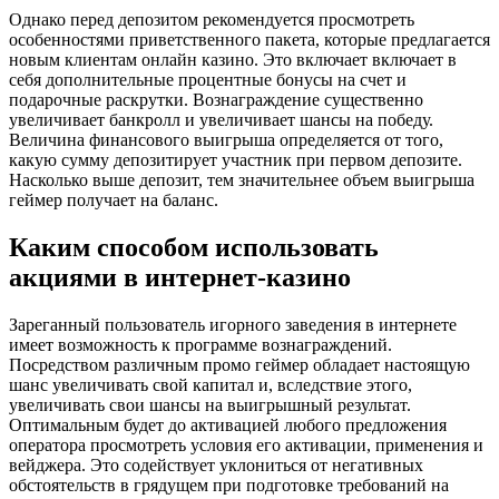
Однако перед депозитом рекомендуется просмотреть
особенностями приветственного пакета, которые предлагается
новым клиентам онлайн казино. Это включает включает в
себя дополнительные процентные бонусы на счет и
подарочные раскрутки. Вознаграждение существенно
увеличивает банкролл и увеличивает шансы на победу.
Величина финансового выигрыша определяется от того,
какую сумму депозитирует участник при первом депозите.
Насколько выше депозит, тем значительнее объем выигрыша
геймер получает на баланс.
Каким способом использовать
акциями в интернет-казино
Зареганный пользователь игорного заведения в интернете
имеет возможность к программе вознаграждений.
Посредством различным промо геймер обладает настоящую
шанс увеличивать свой капитал и, вследствие этого,
увеличивать свои шансы на выигрышный результат.
Оптимальным будет до активацией любого предложения
оператора просмотреть условия его активации, применения и
вейджера. Это содействует уклониться от негативных
обстоятельств в грядущем при подготовке требований на