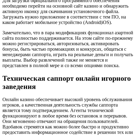
Для загрузки официального программного обеспечения
необходимо перейти на основной сайт казино и обнаружить
активную иконку для скачивания установочного файла.
Загружать нужно приложение в соответствии с тем ПО, на
каком работает мобильное устройство (Android|iOS).
Замечательно, что в пара модификациях функционал азартной
сайта полностью поддерживается. На этом сайте по-прежнему
можно регистрироваться, авторизоваться, активировать
бонусы, быть частью промоакциях и конкурсах, общаться с
менеджерами саппорта, играть на реальные деньги и получать
выплаты. Выбор развлечений также не меняется и
представлен в полной мере и со всеми опциями поиска.
Техническая саппорт онлайн игорного
заведения
Онлайн казино обеспечивает высокий уровень обслуживания
игроков, а качественная деятельность службы саппорта
является тому подтверждением. Агенты технической
функционируют в любое время без остановок и перерывов.
Они мгновенно отвечают на обращения пользователей.
Вдобавок стремятся как можно более быстро и продуктивно
предоставить информационное содействие в решении тех или