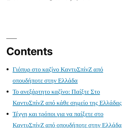
by
Contents
Γιόπυρ στο καζίνο ΚαντυΣπίνΖ από
οπουδήποτε στην Ελλάδα
Το ανεξάρτητο καζίνο: Παίξτε Στο
ΚαντυΣπίνΖ από κάθε σημείο της Ελλάδας
Τέχνη και τρόποι για να παίξετε στο
ΚαντυΣπίνΖ από οπουδήποτε στην Ελλάδα