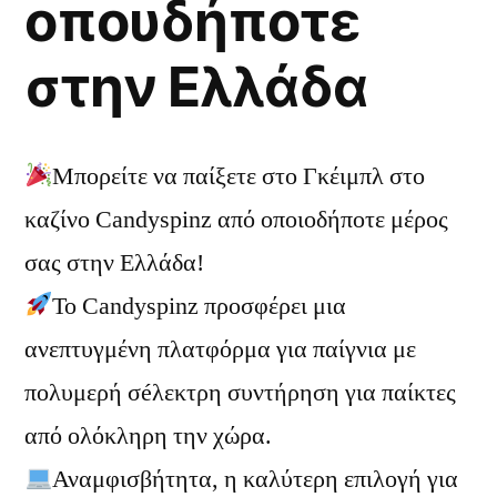
οπουδήποτε
στην Ελλάδα
Μπορείτε να παίξετε στο Γκέιμπλ στο
καζίνο Candyspinz από οποιοδήποτε μέρος
σας στην Ελλάδα!
Το Candyspinz προσφέρει μια
ανεπτυγμένη πλατφόρμα για παίγνια με
πολυμερή σéλεκτρη συντήρηση για παίκτες
από ολόκληρη την χώρα.
Αναμφισβήτητα, η καλύτερη επιλογή για