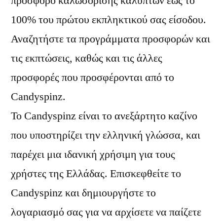
πρόσφορο καλωσόρισης καλύπτων έως το
100% του πρώτου εκπληκτικού σας είσοδου.
Αναζητήστε τα προγράμματα προσφορών και
τις εκπτώσεις, καθώς και τις άλλες
προσφορές που προσφέρονται από το
Candyspinz.
Το Candyspinz είναι το ανεξάρτητο καζίνο
που υποστηρίζει την ελληνική γλώσσα, και
παρέχει μια ιδανική χρήσιμη για τους
χρήστες της Ελλάδας. Επισκεφθείτε το
Candyspinz και δημιουργήστε το
λογαριασμό σας για να αρχίσετε να παίζετε