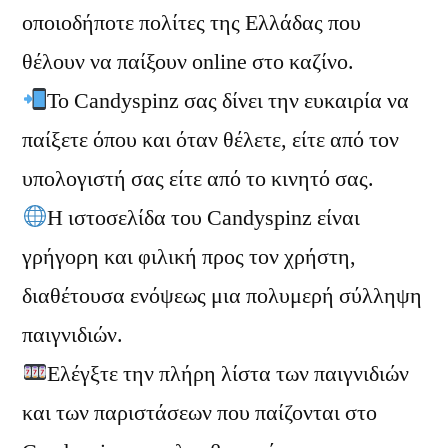
οποιοδήποτε πολίτες της Ελλάδας που
θέλουν να παίξουν online στο καζίνο.
Το Candyspinz σας δίνει την ευκαιρία να
παίξετε όπου και όταν θέλετε, είτε από τον
υπολογιστή σας είτε από το κινητό σας.
Η ιστοσελίδα του Candyspinz είναι
γρήγορη και φιλική προς τον χρήστη,
διαθέτουσα ενόψεως μια πολυμερή σύλληψη
παιγνιδιών.
Ελέγξτε την πλήρη λίστα των παιγνιδιών
και των παριστάσεων που παίζονται στο