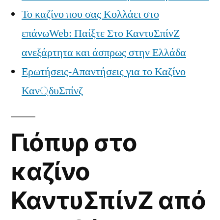
Το καζίνο που σας Κολλάει στο
επάνωWeb: Παίξτε Στο ΚαντυΣπίνΖ
ανεξάρτητα και άσπρως στην Ελλάδα
Ερωτήσεις-Απαντήσεις για το Καζίνο
Καν্δυΣπίνζ
Γιόπυρ στο
καζίνο
ΚαντυΣπίνΖ από