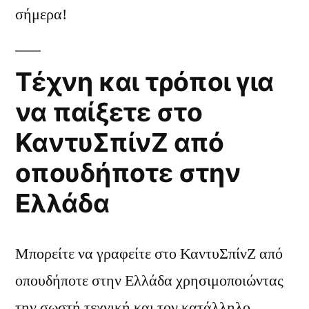
σήμερα!
Τέχνη και τρόποι για
να παίξετε στο
ΚαντυΣπίνΖ από
οπουδήποτε στην
Ελλάδα
Μπορείτε να γραφείτε στο ΚαντυΣπίνΖ από
οπουδήποτε στην Ελλάδα χρησιμοποιώντας
την σωστή τεχνική και τον κατάλληλο