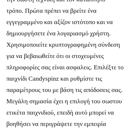
τρόπο. Πρώτα πρέπει να βρείτε ένα
εγγεγραμμένο και αξίζον ιστότοπο και να
δημιουργήσετε ένα λογαριασμό χρήστη.
Χρησιμοποιείτε κρυπτογραφημένη σύνδεση
για να βεβαιωθείτε ότι οι στοχευμένες
πληροφορίες σας είναι ασφαλεις. Επιλέξτε το
παιχνίδι Candyspinz και ρυθμίστε τις
παραμέτρους του με βάση τις απόδοσεις σας.
Μεγάλη σημασία έχει η επιλογή του σωστου
ετικέτα παιχνιδιού, επειδή αυτό μπορεί να
βοηθήσει να περιγράψετε την εμπειρία