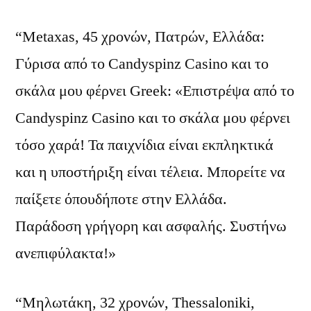
“Metaxas, 45 χρονών, Πατρών, Ελλάδα:
Γύρισα από το Candyspinz Casino και το
σκάλα μου φέρνει Greek: «Επιστρέψα από το
Candyspinz Casino και το σκάλα μου φέρνει
τόσο χαρά! Τα παιχνίδια είναι εκπληκτικά
και η υποστήριξη είναι τέλεια. Μπορείτε να
παίξετε όπουδήποτε στην Ελλάδα.
Παράδοση γρήγορη και ασφαλής. Συστήνω
ανεπιφύλακτα!»
“Μηλωτάκη, 32 χρονών, Thessaloniki,