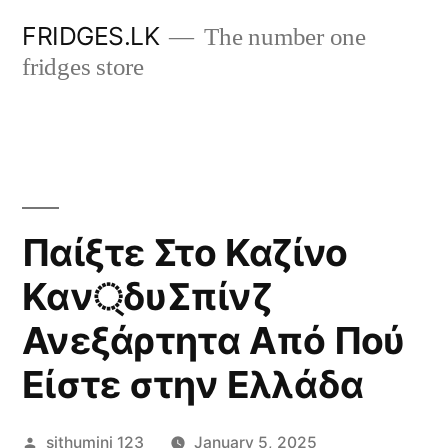
Skip
FRIDGES.LK
The number one
to
fridges store
content
Παίξτε Στο Καζίνο
Καν্δυΣπίνζ
Ανεξάρτητα Από Πού
Είστε στην Ελλάδα
Posted
sithumini 123
January 5, 2025