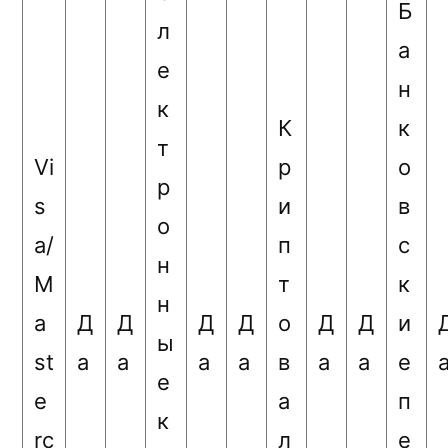
Б
л
а
е
н
к
К
к
т
Vi
р
о
р
s
и
в
о
a/
п
с
н
M
т
к
н
a
Д
Д
Д
Д
о
Д
Д
и
ы
st
а
а
а
а
в
а
а
е
е
e
а
п
к
rc
л
е