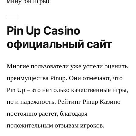
минутой игры!
Pin Up Casino
официальный сайт
Многие пользователи уже успели оценить
преимущества Pinup. Они отмечают, что
Pin Up – это не только качественные игры,
но и надежность. Рейтинг Pinup Казино
постоянно растет, благодаря
положительным отзывам игроков.