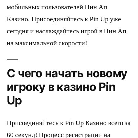
мобильных пользователей Пин Ап
Казино. Присоединяйтесь к Pin Up уже
сегодня и наслаждайтесь игрой в Пин Ап
на максимальной скорости!
С чего начать новому
игроку в казино Pin
Up
Присоединяйтесь к Pin Up Казино всего за
60 секунд! Процесс регистрации на