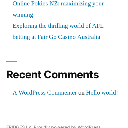
Online Pokies NZ: maximizing your
winning
Exploring the thrilling world of AFL
betting at Fair Go Casino Australia
Recent Comments
A WordPress Commenter
on
Hello world!
FRIDGES.LK
,
Proudly powered by WordPress.