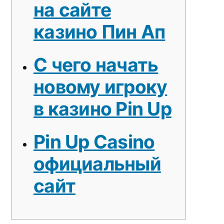
на сайте
казино Пин Ап
С чего начать
новому игроку
в казино Pin Up
Pin Up Casino
официальный
сайт