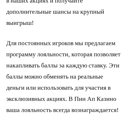
в наших акциях и получайте
дополнительные шансы на крупный
выигрыш!
Для постоянных игроков мы предлагаем
программу лояльности, которая позволяет
накапливать баллы за каждую ставку. Эти
баллы можно обменять на реальные
деньги или использовать для участия в
эксклюзивных акциях. В Пин Ап Казино
ваша лояльность всегда вознаграждается!