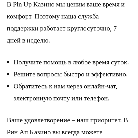
В Pin Up Казино мы ценим ваше время и
комфорт. Поэтому наша служба
поддержки работает круглосуточно, 7
дней в неделю.
Получите помощь в любое время суток.
Решите вопросы быстро и эффективно.
Обратитесь к нам через онлайн-чат,
электронную почту или телефон.
Ваше удовлетворение – наш приоритет. В
Pин Ап Казино вы всегда можете