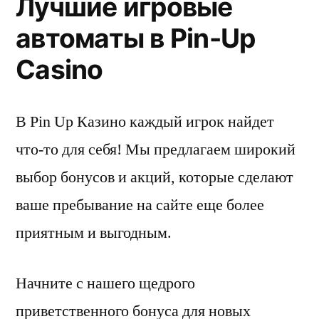
Лучшие игровые
автоматы в Pin-Up
Casino
В Pin Up Казино каждый игрок найдет
что-то для себя! Мы предлагаем широкий
выбор бонусов и акций, которые сделают
ваше пребывание на сайте еще более
приятным и выгодным.
Начните с нашего щедрого
приветственного бонуса для новых