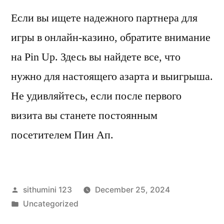
Если вы ищете надежного партнера для
игры в онлайн-казино, обратите внимание
на Pin Up. Здесь вы найдете все, что
нужно для настоящего азарта и выигрыша.
Не удивляйтесь, если после первого
визита вы станете постоянным
посетителем Пин Ап.
Posted
sithumini 123
December 25, 2024
by
Posted
Uncategorized
in