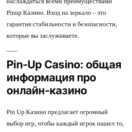
наслаждаться всеми преимуществами
Pinup Казино. Вход на зеркало – это
гарантия стабильности и безопасности,
которые вы заслуживаете.
Pin-Up Casino: общая
информация про
онлайн-казино
Pin Up Казино предлагает огромный
выбор игр, чтобы каждый игрок нашел то,