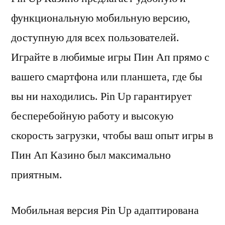
функциональную мобильную версию,
доступную для всех пользователей.
Играйте в любимые игры Пин Ап прямо с
вашего смартфона или планшета, где бы
вы ни находились. Pin Up гарантирует
бесперебойную работу и высокую
скорость загрузки, чтобы ваш опыт игры в
Пин Ап Казино был максимально
приятным.
Мобильная версия Pin Up адаптирована