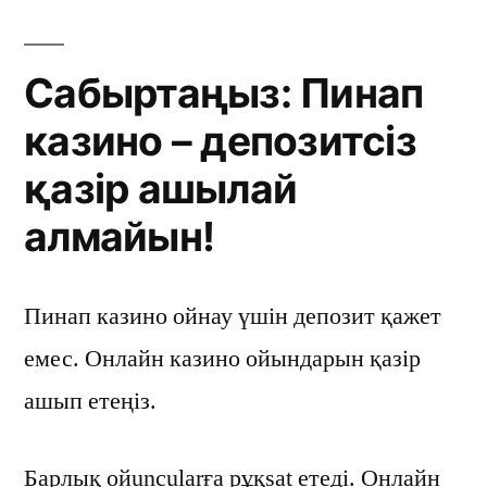
Сабыртаңыз: Пинап
казино – депозитсіз
қазір ашылай
алмайын!
Пинап казино ойнау үшін депозит қажет
емес. Онлайн казино ойындарын қазір
ашып етеңіз.
Барлық ойuncularға рұқsat етеді. Онлайн