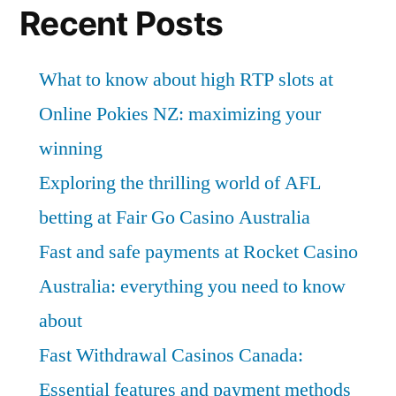
Recent Posts
What to know about high RTP slots at
Online Pokies NZ: maximizing your
winning
Exploring the thrilling world of AFL
betting at Fair Go Casino Australia
Fast and safe payments at Rocket Casino
Australia: everything you need to know
about
Fast Withdrawal Casinos Canada:
Essential features and payment methods