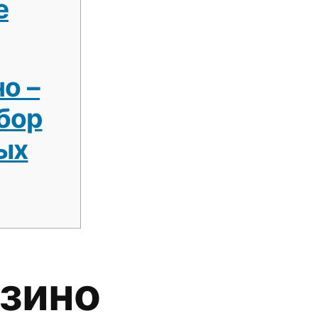
е
о –
бор
ых
азино