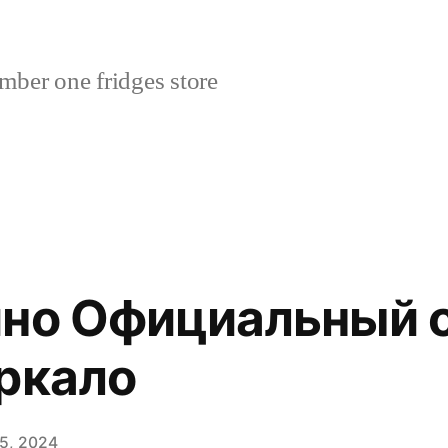
ber one fridges store
ино Официальный 
еркало
5, 2024