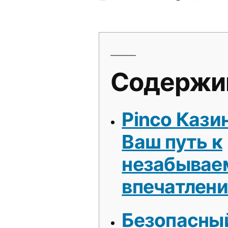
by
Содержи
Pinco Казин
Ваш путь к
незабыва
впечатлен
Безопасны