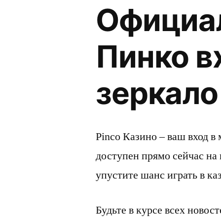
Официа
Пинко в
зеркало
Pinco Казино – ваш вход в
доступен прямо сейчас н
упустите шанс играть в ка
Будьте в курсе всех новост