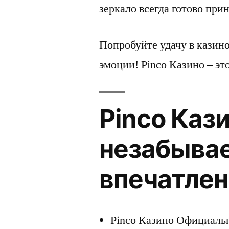
зеркало всегда готово прин
Попробуйте удачу в казин
эмоции! Pinco Казино – эт
Pinco Кази
незабыва
впечатле
Pinco Казино Официальн