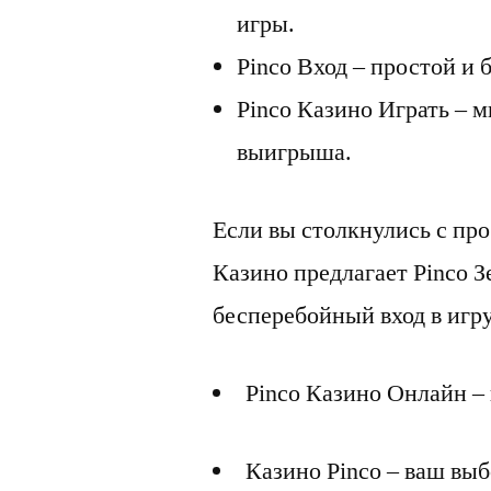
игры.
Pinco Вход – простой и
Pinco Казино Играть – м
выигрыша.
Если вы столкнулись с про
Казино предлагает Pinco З
бесперебойный вход в игру
Pinco Казино Онлайн – 
Казино Pinco – ваш вы