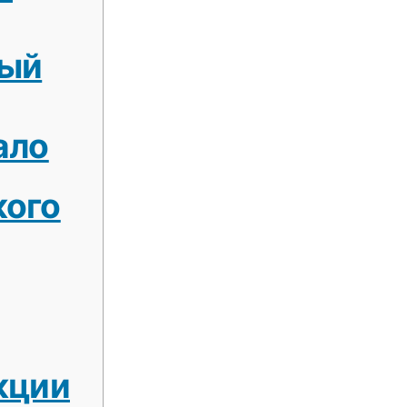
ый
ало
кого
кции