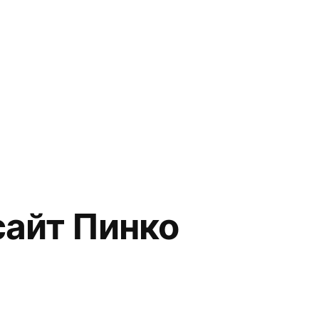
сайт Пинко