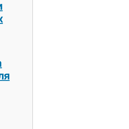
и
х
а
ля