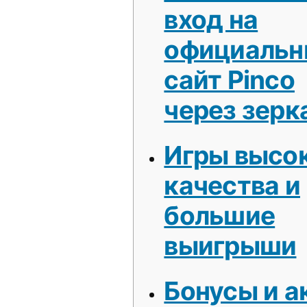
вход на
официальн
сайт Pinco
через зерк
Игры высо
качества и
большие
выигрыши
Бонусы и а