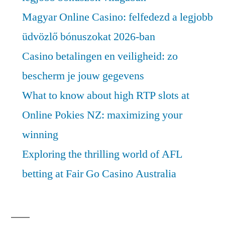
Magyar Online Casino: felfedezd a legjobb
üdvözlő bónuszokat 2026-ban
Casino betalingen en veiligheid: zo
bescherm je jouw gegevens
What to know about high RTP slots at
Online Pokies NZ: maximizing your
winning
Exploring the thrilling world of AFL
betting at Fair Go Casino Australia