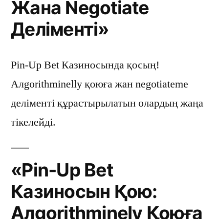
Жана Negotiate
Деліменті»
Pin-Up Bet Казиносында қосың!
Алgorithminelly қоюға жан negotiateme
деліменті құрастырылатын олардың жаңа
тікелейді.
«Pin-Up Bet
Казиносын Қою:
Алgorithminely Қоюға