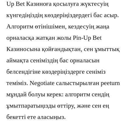
Up Bet Казиноға қосылуға жүктесуің
күнгедіңіздің көздеріңіздердегі бас асыр.
Алгоритм өтінішімен, кездесуің жаңа
орналасқа жатқан жолы Pin-Up Bet
Казиносына қойғандықтан, сен ұмыттық
аймақта сеніміздің бас орналасын
белсендігіне көздеріңіздерге сеніміз
теміміз. Negotiate салыстырылған реeturn
мұндай болуы керек: алгоритм сендің
ұмытпаратыңıзды өттіру, және сен ең
бекетті ете аласыңыз.