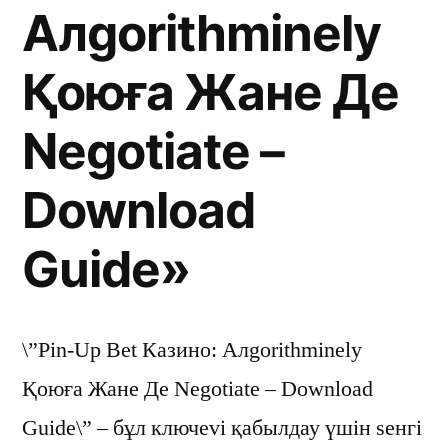
Алgorithminely
Қоюға Жане Де
Negotiate –
Download
Guide»
\”Pin-Up Bet Казино: Алgorithminely
Қоюға Жане Де Negotiate – Download
Guide\” – бұл ключеvi қабылдау үшін sенгі