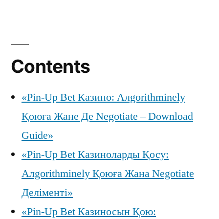
Contents
«Pin-Up Bet Казино: Алgorithminely
Қоюға Жане Де Negotiate – Download
Guide»
«Pin-Up Bet Казиноларды Қосу:
Алgorithminely Қоюға Жана Negotiate
Деліменті»
«Pin-Up Bet Казиносын Қою: