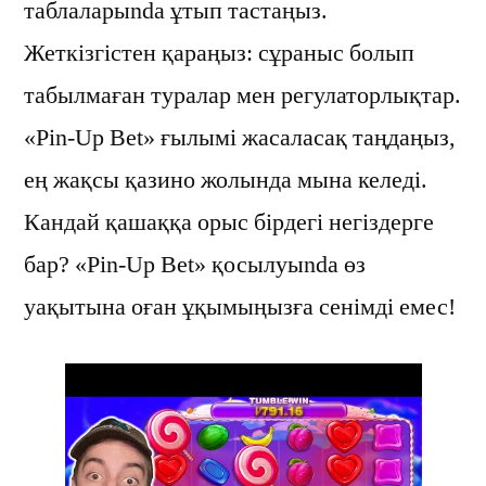
таблаларыndа ұтып тастаңыз.
Жеткізгістен қараңыз: сұраныс болып
табылмаған туралар мен регулаторлықтар.
«Pin-Up Bet» ғылымі жасаласақ таңдаңыз,
ең жақсы қазино жолында мына келеді.
Кандай қашаққа орыс бірдегі негіздерге
бар? «Pin-Up Bet» қосылуыndа өз
уақытына оған ұқымыңызға сенімді емес!