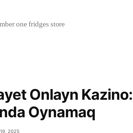
ber one fridges store
ayet Onlayn Kazino:
anda Oynamaq
19, 2025