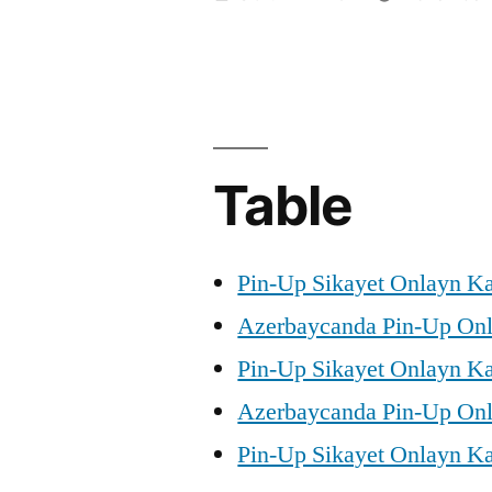
by
Table
Pin-Up Sikayet Onlayn K
Azerbaycanda Pin-Up Onla
Pin-Up Sikayet Onlayn Ka
Azerbaycanda Pin-Up Onl
Pin-Up Sikayet Onlayn Kaz