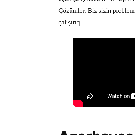
Çözümler. Biz sizin probleml
çalışırıq.