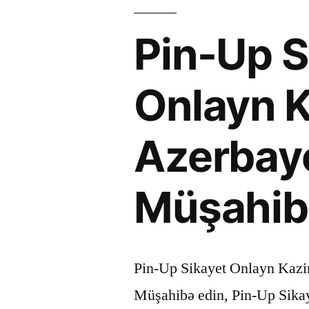
Pin-Up S
Onlayn K
Azerbay
Müşahib
Pin-Up Sikayet Onlayn Kaz
Müşahibə edin, Pin-Up Sik