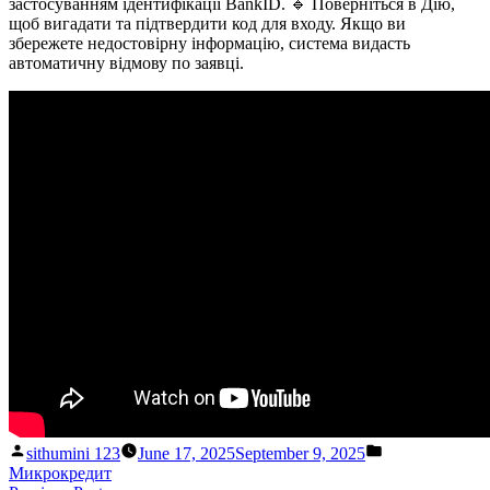
застосуванням ідентифікації BankID. 🔹 Поверніться в Дію,
щоб вигадати та підтвердити код для входу. Якщо ви
збережете недостовірну інформацію, система видасть
автоматичну відмову по заявці.
Posted
Posted
sithumini 123
June 17, 2025
September 9, 2025
by
in
Микрокредит