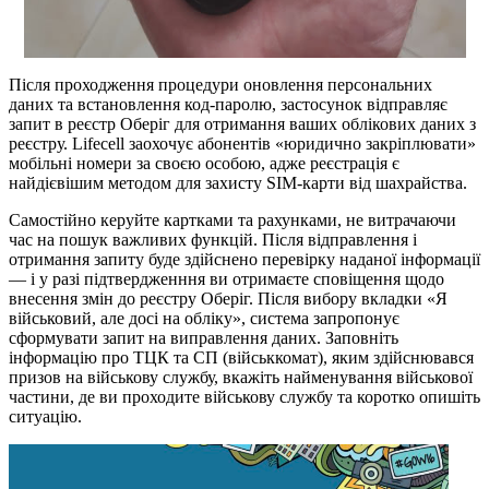
Після проходження процедури оновлення персональних
даних та встановлення код-паролю, застосунок відправляє
запит в реєстр Оберіг для отримання ваших облікових даних з
реєстру. Lifecell заохочує абонентів «юридично закріплювати»
мобільні номери за своєю особою, адже реєстрація є
найдієвішим методом для захисту SIM-карти від шахрайства.
Самостійно керуйте картками та рахунками, не витрачаючи
час на пошук важливих функцій. Після відправлення і
отримання запиту буде здійснено перевірку наданої інформації
— і у разі підтвердженння ви отримаєте сповіщення щодо
внесення змін до реєстру Оберіг. Після вибору вкладки «Я
військовий, але досі на обліку», система запропонує
сформувати запит на виправлення даних. Заповніть
інформацію про ТЦК та СП (військкомат), яким здійснювався
призов на військову службу, вкажіть найменування військової
частини, де ви проходите військову службу та коротко опишіть
ситуацію.