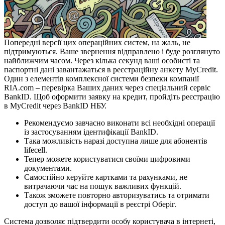
Попередні версії цих операційних систем, на жаль, не
підтримуються. Ваше звернення відправлено і буде розглянуто
найближчим часом. Через кілька секунд ваші особисті та
паспортні дані завантажаться в реєстраційну анкету MyCredit.
Один з елементів комплексної системи безпеки компанії
RIA.com – перевірка Ваших даних через спеціальний сервіс
BankID. Щоб оформити заявку на кредит, пройдіть реєстрацію
в MyCredit через BankID НБУ.
Рекомендуємо завчасно виконати всі необхідні операції
із застосуванням ідентифікації BankID.
Така можливість наразі доступна лише для абонентів
lifecell.
Тепер можете користуватися своїми цифровими
документами.
Самостійно керуйте картками та рахунками, не
витрачаючи час на пошук важливих функцій.
Також зможете повторно авторизуватись та отримати
доступ до вашої інформації в реєстрі Оберіг.
Система дозволяє підтвердити особу користувача в інтернеті,