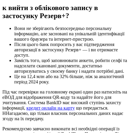
к вийти з облікового запису в
застосунку Резерв+?
Вони не зберігають безпосередньо персональну
інформацію, але засновані на унікальній ідентифікації
вашого браузера та інтернет-пристрою.
Після цього банк попросить у вас підтвердження
авторизації в застосунку Резерв+ — і ви отримаєте
доступ.
Замість того, щоб заповнювати анкети, робити селфі та
надсилати скановані документи, достатньо
авторизуватись у своєму банку і надати потрібні дані.
Це на 12,4 млн або на 32% більше, ніж за аналогічний
період 2024 року.
Під час перевірки на головному екрані один раз натисніть на
еВОД для відображення QR-коду та надайте його для
зчитування. Система BankID має високий ступінь захисту
інформації,
кредит онлайн на карту
що передається.
ННагадаємо, що тільки власник персональних даних надає
згоду на їх передачу.
Рекомендуємо завчасно виконати всі необхідні операції із