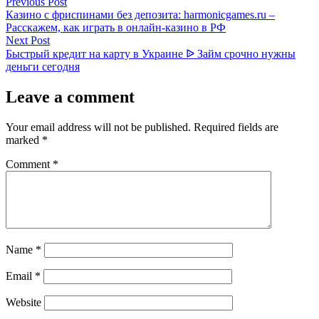
Post
Previous
Previous Post
post:
Казино с фриспинами без депозита: harmonicgames.ru –
navigation
Расскажем, как играть в онлайн-казино в РФ
Next
Next Post
post:
Быстрый кредит на карту в Украине ᐉ Займ срочно нужны
деньги сегодня
Leave a comment
Your email address will not be published.
Required fields are
marked
*
Comment
*
Name
*
Email
*
Website