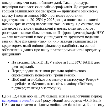
використовуючи надані банком дані. Така процедура
перевірки називається онлайн-верифікація. До отримання
грошей залишилося зовсім трохи — прив’язати банківську
картку і подати заявку. НБУ прогнозує зростання
кредитування на 20–25% у 2025 році, а попит на споживчі
позики зріс як серед населення, так і бізнесу. Це означає, що
фінансові установи зацікавлені в нових клієнтах і готові
розглядати заявки більш лояльно. Цифрова ідентифікація НБУ
— ваш величезний плюс у швидкості та зручності подання
заявки. Але фінальне «так» чи «ні» завжди залишається за
кредитором, який оцінює фінансову надійність на основі
об’єктивних даних про вашу платоспроможність і кредитну
дисципліну.
На сторінці BankID НБУ вибрати ГЛОБУС БАНК для
ідентифікації.
Перед поданням заявки реально оцініть свою
спроможність повернути гроші вчасно.
Щоб вийти з облікового запису в застосунку Резерв+,
перейдіть в «Меню», натисніть клавішу «Вийти»,
підтвердьте вихід з застосунку.
Це на 12,4 млн або на 32% більше, ніж за аналогічний період
всі кредити онлайн
2024 року. Новий застосунок «OTP Bank
UA» ми називаємо лагідним мобільним банкінгом, бо в ньому