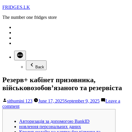
Skip
FRIDGES.LK
to
The number one fridges store
content
Back
Резерв+ кабінет призовника,
військовозобов’язаного та резервіста
Posted
sithumini 123
June 17, 2025
September 9, 2025
Leave a
by
on
comment
Резерв+
кабінет
Авторизація за допомогою BankID
призовника,
новлення персональних даних
військовозобов’язаного
Кредит онлайн на картку без відмови та