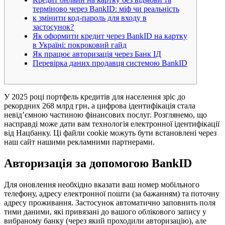
та
терміново через BankID: міф чи реальність
резервіста
к змінити код-пароль для входу в
застосунок?
Як оформити кредит через BankID на картку
в Україні: покроковий гайд
Як працює авторизація через Банк ІД
Перевірка даних продавця системою BankID
У 2025 році портфель кредитів для населення зріс до
рекордних 268 млрд грн, а цифрова ідентифікація стала
невід’ємною частиною фінансових послуг. Розглянемо, що
насправді може дати вам технологія електронної ідентифікації
від Нацбанку. Ці файли cookie можуть бути встановлені через
наш сайт нашими рекламними партнерами.
Авторизація за допомогою BankID
Для оновлення необхідно вказати ваш номер мобільного
телефону, адресу електронної пошти (за бажанням) та поточну
адресу проживання. Застосунок автоматично заповнить поля
тими даними, які привязані до вашого облікового запису у
вибраному банку (через який проходили авторизацію), але