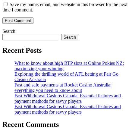
Save my name, email, and website in this browser for the next
time I comment.
Search
Search
Recent Posts
What to know about high RTP slots at Online Pokies NZ:
maximizing your winning
Exploring the thrilling world of AFL betting at Fair Go
Casino Australia
Fast and safe payments at Rocket Casino Australia:
everything you need to know about
Fast Withdrawal Casinos Canada: Essential features and
payment methods for savvy players
Fast Withdrawal Casinos Canada: Essential features and
payment methods for savvy players
Recent Comments