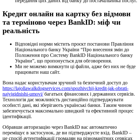
передання цих даних від банку до постачальника послуг.
Кредит онлайн на картку без відмови
та терміново через BankID: міф чи
реальність
Відповідні норми містить проєкт постанови Правління
Національного банку України “Про внесення змін до
Положення про Систему BankID Національного банку
України”, що пропонується для обговорення.
Ми не можемо вимкнути ці файли, адже без них не буде
працювати наш сайт.
Вона надає користувачам зручний та безпечний доступ до
https://lajollawalkdogservices.com/spozhivchij-kredit-jak-obrati-
najvigidnishi-umovi/
багатьох фінансових і державних сервісів.
Технологія дає можливість дистанційно підтверджувати
особисті дані, які зберігають українські банки. Таким чином
забезпечується максимально швидкий та ефективний процес
ідентифікації.
Обравши авторизацію через BankID вас автоматично
переміщує в застосунок, де ви підтверджуєте вхід. BankID –
це спосіб аутентифікації громадян на різноманітних сервісах