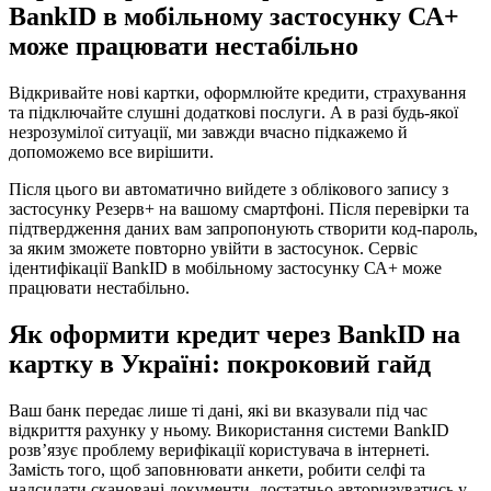
BankID в мобільному застосунку СА+
може працювати нестабільно
Відкривайте нові картки, оформлюйте кредити, страхування
та підключайте слушні додаткові послуги. А в разі будь-якої
незрозумілої ситуації, ми завжди вчасно підкажемо й
допоможемо все вирішити.
Після цього ви автоматично вийдете з облікового запису з
застосунку Резерв+ на вашому смартфоні. Після перевірки та
підтвердження даних вам запропонують створити код-пароль,
за яким зможете повторно увійти в застосунок. Сервіс
ідентифікації BankID в мобільному застосунку СА+ може
працювати нестабільно.
Як оформити кредит через BankID на
картку в Україні: покроковий гайд
Ваш банк передає лише ті дані, які ви вказували під час
відкриття рахунку у ньому. Використання системи BankID
розв’язує проблему верифікації користувача в інтернеті.
Замість того, щоб заповнювати анкети, робити селфі та
надсилати скановані документи, достатньо авторизуватись у