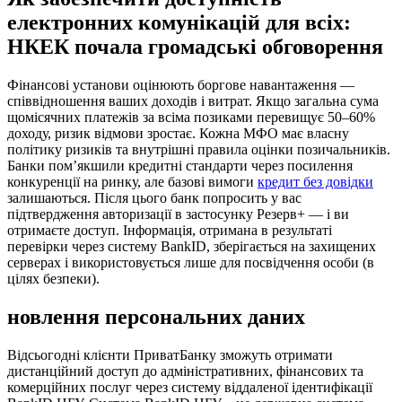
електронних комунікацій для всіх:
НКЕК почала громадські обговорення
Фінансові установи оцінюють боргове навантаження —
співвідношення ваших доходів і витрат. Якщо загальна сума
щомісячних платежів за всіма позиками перевищує 50–60%
доходу, ризик відмови зростає. Кожна МФО має власну
політику ризиків та внутрішні правила оцінки позичальників.
Банки пом’якшили кредитні стандарти через посилення
конкуренції на ринку, але базові вимоги
кредит без довідки
залишаються. Після цього банк попросить у вас
підтвердження авторизації в застосунку Резерв+ — і ви
отримаєте доступ. Інформація, отримана в результаті
перевірки через систему BankID, зберігається на захищених
серверах і використовується лише для посвідчення особи (в
цілях безпеки).
новлення персональних даних
Відсьогодні клієнти ПриватБанку зможуть отримати
дистанційний доступ до адміністративних, фінансових та
комерційних послуг через систему віддаленої ідентифікації