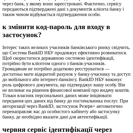
через банк, у якому вони зареєстровані. Фактично, сервісу
передаються підтверджені дані з документів клієнта банку і
таким чином відбувається підтвердження особи.
к змінити код-пароль для входу в
застосунок?
Інтерес таких великих учасників банківського ринку свідчить,
що Система BankID НБУ продовжує ефективно розвиватися.
Щоб скористатися державною системою ідентифікації,
потрібно бути клієнтом одного з банків-учасників.
Громадянам не потрібно додатково реєструватися —
достатньо мати відкритий рахунок у банку-учаснику та доступ
до мобільного або інтернет-банкінгу. BankID НБУ виконує
роль цифрового документа, що підтверджує вашу особу. Він
не впливає на рішення фінансової компанії про видачу коштів.
Тільки власник персональних даних може ініціювати
передання цих даних від банку до постачальника послуг. При
авторизації через BankID, застосунок Резерв+ автоматично
перенаправляє вас до особистого кабінету або застосунку
банку, де необхідно вказати дані для автентифікації.
червня сервіс ідентифікації через