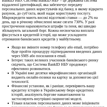
BankID НБУ. Система BankID НБУ – це державна система
віддаленої ідентифікації, яка забезпечує передачу
персональних даних користувачів від банку, в якому відкрито
рахунок, до суб’єкта, який надає користувачу послугу.
Мікрокредити мають високі відсоткові ставки — до 2% на
день, що в річному обчисленні може сягати 730%. У разі
прострочення нараховуються штрафи та пеня, які швидко
збільшують загальний борг. Кожна несвоєчасна виплата
фіксується в кредитній історії, що може ускладнити
отримання банківських кредитів у майбутньому.
Якщо ви зміните номер телефону або email, потрібно
буде пройти процедуру підтвердження введених даних
через SMS або посилання в email.
Інтерес таких великих учасників банківського ринку
свідчить, що Система BankID НБУ продовжує
ефективно розвиватися.
В Україні вже десятки мікрофінансових організацій
видають онлайн-позики на картку за допомогою цієї
технології.
Фінансові установи, як і раніше, перевіряють вашу
кредитну історію в Українському бюро кредитних
історій, аналізують боргове навантаження та
застосовують внутрішні скорингові моделі.
Тільки власник персональних даних може ініціювати