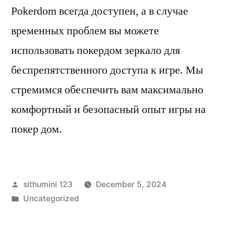
Pokerdom всегда доступен, а в случае
временных проблем вы можете
использовать покердом зеркало для
беспрепятственного доступа к игре. Мы
стремимся обеспечить вам максимально
комфортный и безопасный опыт игры на
покер дом.
Posted
sithumini 123
December 5, 2024
by
Posted
Uncategorized
in