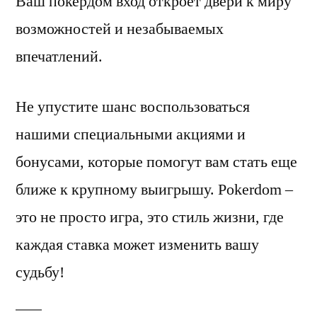
Ваш покердом вход откроет двери к миру
возможностей и незабываемых
впечатлений.
Не упустите шанс воспользоваться
нашими специальными акциями и
бонусами, которые помогут вам стать еще
ближе к крупному выигрышу. Pokerdom –
это не просто игра, это стиль жизни, где
каждая ставка может изменить вашу
судьбу!