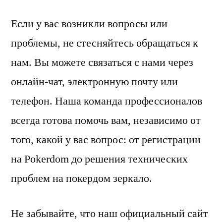
Если у вас возникли вопросы или
проблемы, не стесняйтесь обращаться к
нам. Вы можете связаться с нами через
онлайн-чат, электронную почту или
телефон. Наша команда профессионалов
всегда готова помочь вам, независимо от
того, какой у вас вопрос: от регистрации
на Pokerdom до решения технических
проблем на покердом зеркало.
Не забывайте, что наш официальный сайт