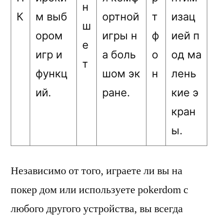
н
К
м выб
ортной
т
изац
ш
ором
игры н
ф
ией п
е
игр и
а боль
о
од ма
т
функц
шом эк
н
лень
ий.
ране.
кие э
кран
ы.
Независимо от того, играете ли вы на
покер дом или используете pokerdom с
любого другого устройства, вы всегда