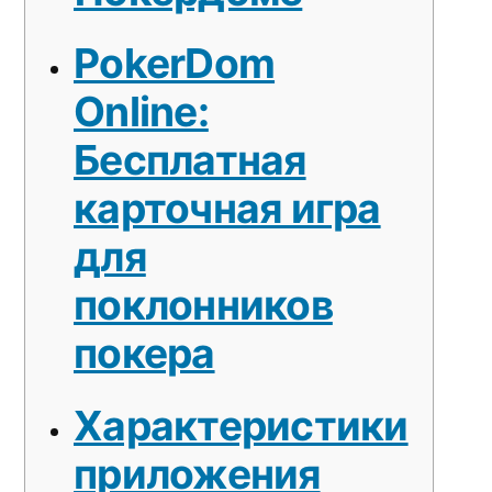
PokerDom
Online:
Бесплатная
карточная игра
для
поклонников
покера
Характеристики
приложения