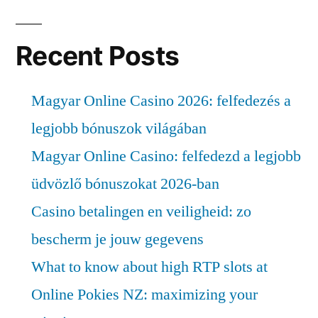
Recent Posts
Magyar Online Casino 2026: felfedezés a
legjobb bónuszok világában
Magyar Online Casino: felfedezd a legjobb
üdvözlő bónuszokat 2026-ban
Casino betalingen en veiligheid: zo
bescherm je jouw gegevens
What to know about high RTP slots at
Online Pokies NZ: maximizing your