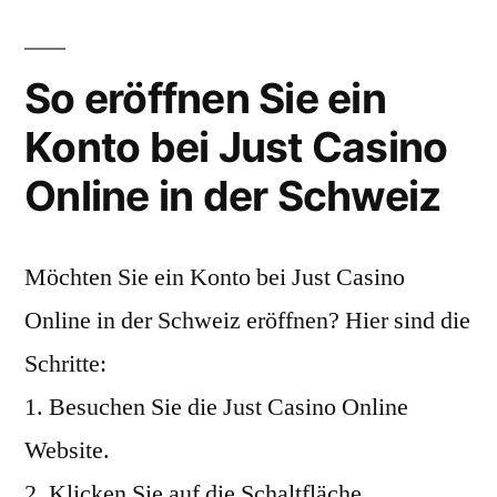
So eröffnen Sie ein
Konto bei Just Casino
Online in der Schweiz
Möchten Sie ein Konto bei Just Casino
Online in der Schweiz eröffnen? Hier sind die
Schritte:
1. Besuchen Sie die Just Casino Online
Website.
2. Klicken Sie auf die Schaltfläche