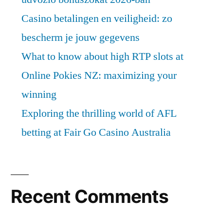
Casino betalingen en veiligheid: zo
bescherm je jouw gegevens
What to know about high RTP slots at
Online Pokies NZ: maximizing your
winning
Exploring the thrilling world of AFL
betting at Fair Go Casino Australia
Recent Comments