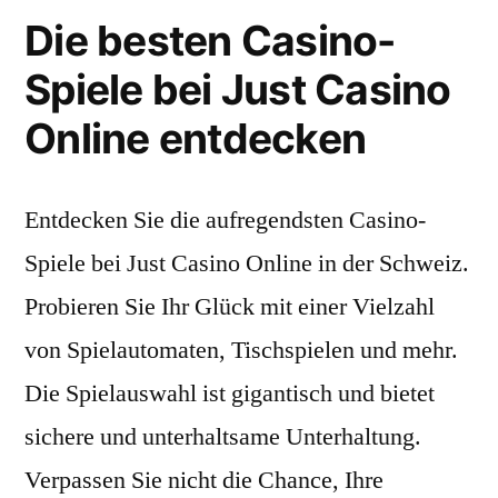
Die besten Casino-
Spiele bei Just Casino
Online entdecken
Entdecken Sie die aufregendsten Casino-
Spiele bei Just Casino Online in der Schweiz.
Probieren Sie Ihr Glück mit einer Vielzahl
von Spielautomaten, Tischspielen und mehr.
Die Spielauswahl ist gigantisch und bietet
sichere und unterhaltsame Unterhaltung.
Verpassen Sie nicht die Chance, Ihre