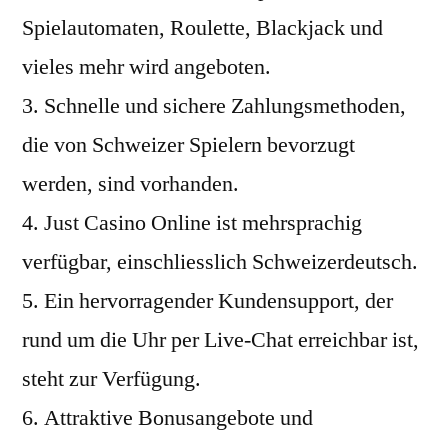
Spielautomaten, Roulette, Blackjack und
vieles mehr wird angeboten.
3. Schnelle und sichere Zahlungsmethoden,
die von Schweizer Spielern bevorzugt
werden, sind vorhanden.
4. Just Casino Online ist mehrsprachig
verfügbar, einschliesslich Schweizerdeutsch.
5. Ein hervorragender Kundensupport, der
rund um die Uhr per Live-Chat erreichbar ist,
steht zur Verfügung.
6. Attraktive Bonusangebote und