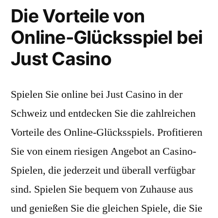
Die Vorteile von
Online-Glücksspiel bei
Just Casino
Spielen Sie online bei Just Casino in der
Schweiz und entdecken Sie die zahlreichen
Vorteile des Online-Glücksspiels. Profitieren
Sie von einem riesigen Angebot an Casino-
Spielen, die jederzeit und überall verfügbar
sind. Spielen Sie bequem von Zuhause aus
und genießen Sie die gleichen Spiele, die Sie