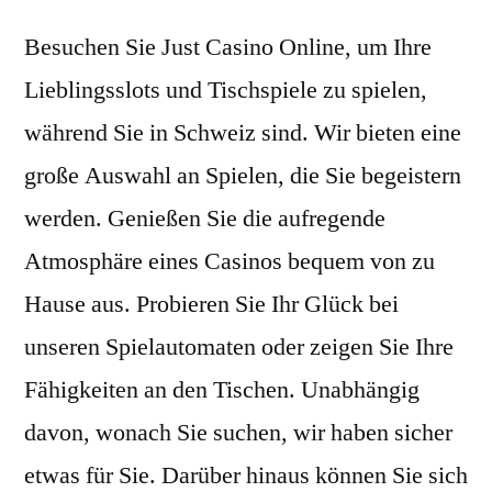
Besuchen Sie Just Casino Online, um Ihre
Lieblingsslots und Tischspiele zu spielen,
während Sie in Schweiz sind. Wir bieten eine
große Auswahl an Spielen, die Sie begeistern
werden. Genießen Sie die aufregende
Atmosphäre eines Casinos bequem von zu
Hause aus. Probieren Sie Ihr Glück bei
unseren Spielautomaten oder zeigen Sie Ihre
Fähigkeiten an den Tischen. Unabhängig
davon, wonach Sie suchen, wir haben sicher
etwas für Sie. Darüber hinaus können Sie sich