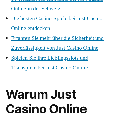
Online in der Schweiz
Die besten Casino-Spiele bei Just Casino
Online entdecken
Erfahren Sie mehr über die Sicherheit und
Zuverlässigkeit von Just Casino Online
Spielen Sie Ihre Lieblingsslots und
Tischspiele bei Just Casino Online
Warum Just
Casino Online