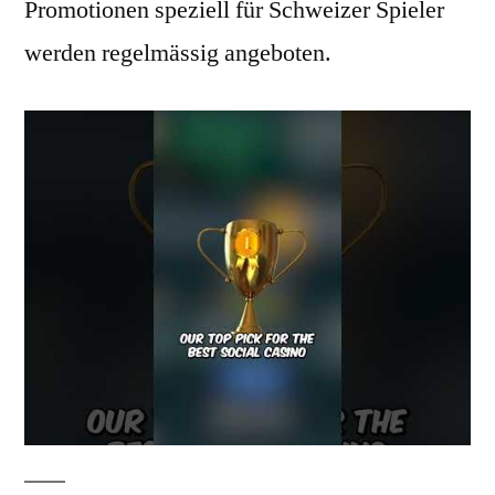
Promotionen speziell für Schweizer Spieler
werden regelmässig angeboten.