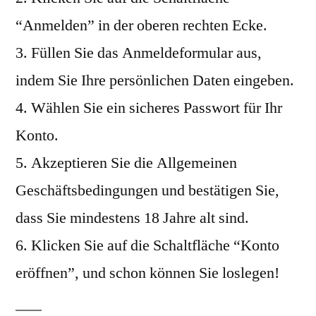
“Anmelden” in der oberen rechten Ecke.
3. Füllen Sie das Anmeldeformular aus,
indem Sie Ihre persönlichen Daten eingeben.
4. Wählen Sie ein sicheres Passwort für Ihr
Konto.
5. Akzeptieren Sie die Allgemeinen
Geschäftsbedingungen und bestätigen Sie,
dass Sie mindestens 18 Jahre alt sind.
6. Klicken Sie auf die Schaltfläche “Konto
eröffnen”, und schon können Sie loslegen!