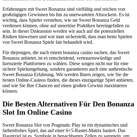
Erfahrungen mit Sweet Bonanza sind vielfältig und reichen von
großzügigen Gewinnen bis hin zu unerwarteten Abzockern. Es ist
wichtig, dass Spieler verstehen, wie sie Sweet Bonanza Geld
verdienen können, ohne auf unseriöse Praktiken hereingefallen zu
sein. In dieser Diskussion werden wir auch auf die potenziellen
Risiken hinweisen und wie man sicherstellt, dass man beim Spielen
von Sweet Bonanza Spiele fair behandelt wird.
Für diejenigen, die nach einem bonanza casino suchen, das Sweet
Bonanza anbietet, ist es entscheidend, vertrauenswürdige und
lizenzierte Plattformen zu wählen. Diese sorgen nicht nur für eine
sichere Spielumgebung, sondern garantieren auch eine authentische
Sweet Bonanza Erfahrung. Wir werden Ihnen zeigen, wie Sie die
besten Online-Casinos finden, die dieses einzigartige Spiel anbieten,
und wie Sie Ihre Chancen auf einen großen Gewinn maximieren
können.
Die Besten Alternativen Für Den Bonanza
Slot Im Online Casino
Sweet Bonanza Slot von Pragmatic Play ist ein dynamisches und
farbenfrohes Spiel, das auf einer 6×5-Raster-Matrix basiert. Das
Hauptziel ist es, Symbole in benachbarten Zellen zu sammeln, um