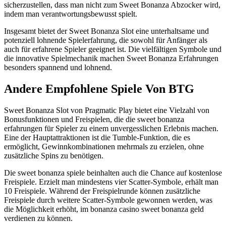
sicherzustellen, dass man nicht zum Sweet Bonanza Abzocker wird,
indem man verantwortungsbewusst spielt.
Insgesamt bietet der Sweet Bonanza Slot eine unterhaltsame und
potenziell lohnende Spielerfahrung, die sowohl für Anfänger als
auch für erfahrene Spieler geeignet ist. Die vielfältigen Symbole und
die innovative Spielmechanik machen Sweet Bonanza Erfahrungen
besonders spannend und lohnend.
Andere Empfohlene Spiele Von BTG
Sweet Bonanza Slot von Pragmatic Play bietet eine Vielzahl von
Bonusfunktionen und Freispielen, die die sweet bonanza
erfahrungen für Spieler zu einem unvergesslichen Erlebnis machen.
Eine der Hauptattraktionen ist die Tumble-Funktion, die es
ermöglicht, Gewinnkombinationen mehrmals zu erzielen, ohne
zusätzliche Spins zu benötigen.
Die sweet bonanza spiele beinhalten auch die Chance auf kostenlose
Freispiele. Erzielt man mindestens vier Scatter-Symbole, erhält man
10 Freispiele. Während der Freispielrunde können zusätzliche
Freispiele durch weitere Scatter-Symbole gewonnen werden, was
die Möglichkeit erhöht, im bonanza casino sweet bonanza geld
verdienen zu können.