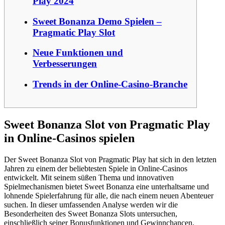
Play 2024
Sweet Bonanza Demo Spielen –
Pragmatic Play Slot
Neue Funktionen und
Verbesserungen
Trends in der Online-Casino-Branche
Sweet Bonanza Slot von Pragmatic Play
in Online-Casinos spielen
Der Sweet Bonanza Slot von Pragmatic Play hat sich in den letzten
Jahren zu einem der beliebtesten Spiele in Online-Casinos
entwickelt. Mit seinem süßen Thema und innovativen
Spielmechanismen bietet Sweet Bonanza eine unterhaltsame und
lohnende Spielerfahrung für alle, die nach einem neuen Abenteuer
suchen. In dieser umfassenden Analyse werden wir die
Besonderheiten des Sweet Bonanza Slots untersuchen,
einschließlich seiner Bonusfunktionen und Gewinnchancen.