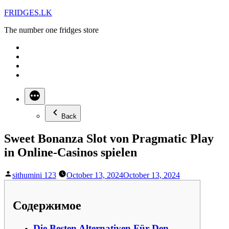
Skip
FRIDGES.LK
to
The number one fridges store
content
Back
Sweet Bonanza Slot von Pragmatic Play
in Online-Casinos spielen
Posted
sithumini 123
October 13, 2024
October 13, 2024
by
Содержимое
Die Besten Alternativen Für Den