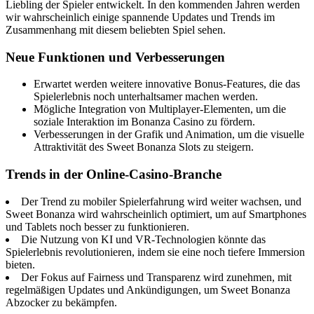
Liebling der Spieler entwickelt. In den kommenden Jahren werden
wir wahrscheinlich einige spannende Updates und Trends im
Zusammenhang mit diesem beliebten Spiel sehen.
Neue Funktionen und Verbesserungen
Erwartet werden weitere innovative Bonus-Features, die das
Spielerlebnis noch unterhaltsamer machen werden.
Mögliche Integration von Multiplayer-Elementen, um die
soziale Interaktion im Bonanza Casino zu fördern.
Verbesserungen in der Grafik und Animation, um die visuelle
Attraktivität des Sweet Bonanza Slots zu steigern.
Trends in der Online-Casino-Branche
Der Trend zu mobiler Spielerfahrung wird weiter wachsen, und
Sweet Bonanza wird wahrscheinlich optimiert, um auf Smartphones
und Tablets noch besser zu funktionieren.
Die Nutzung von KI und VR-Technologien könnte das
Spielerlebnis revolutionieren, indem sie eine noch tiefere Immersion
bieten.
Der Fokus auf Fairness und Transparenz wird zunehmen, mit
regelmäßigen Updates und Ankündigungen, um Sweet Bonanza
Abzocker zu bekämpfen.