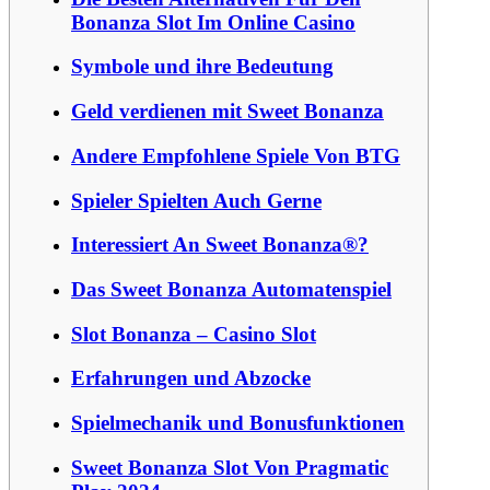
Bonanza Slot Im Online Casino
Symbole und ihre Bedeutung
Geld verdienen mit Sweet Bonanza
Andere Empfohlene Spiele Von BTG
Spieler Spielten Auch Gerne
Interessiert An Sweet Bonanza®?
Das Sweet Bonanza Automatenspiel
Slot Bonanza – Casino Slot
Erfahrungen und Abzocke
Spielmechanik und Bonusfunktionen
Sweet Bonanza Slot Von Pragmatic