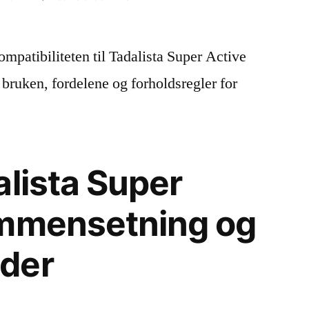
Tadalista
Super
mpatibiliteten til Tadalista Super Active
Active
og
bruken, fordelene og forholdsregler for
diabetes:
kan
du
bruke
alista Super
det?
ammensetning og
der