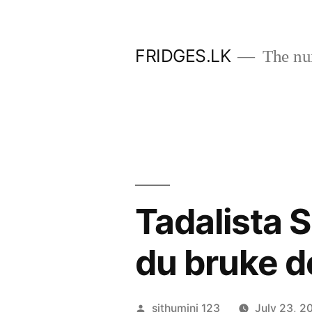
Skip
to
FRIDGES.LK
The num
content
Tadalista 
du bruke d
Posted
sithumini 123
July 23, 2