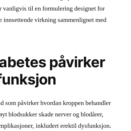
r vanligvis til en formulering designet for
re innsettende virkning sammenlignet med
abetes påvirker
sfunksjon
and som påvirker hvordan kroppen behandler
øyt blodsukker skade nerver og blodårer,
mplikasjoner, inkludert erektil dysfunksjon.