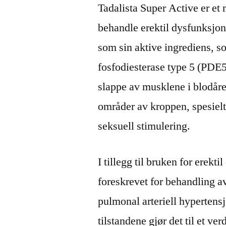
Tadalista Super Active er et
behandle erektil dysfunksjo
som sin aktive ingrediens, s
fosfodiesterase type 5 (PDE
slappe av musklene i blodår
områder av kroppen, spesielt
seksuell stimulering.
I tillegg til bruken for erekt
foreskrevet for behandling a
pulmonal arteriell hypertensj
tilstandene gjør det til et ve