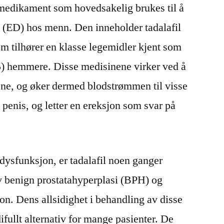
 medikament som hovedsakelig brukes til å
n (ED) hos menn. Den inneholder tadalafil
om tilhører en klasse legemidler kjent som
5) hemmere. Disse medisinene virker ved å
ene, og øker dermed blodstrømmen til visse
 penis, og letter en ereksjon som svar på
il dysfunksjon, er tadalafil noen ganger
v benign prostatahyperplasi (BPH) og
on. Dens allsidighet i behandling av disse
rdifullt alternativ for mange pasienter. De