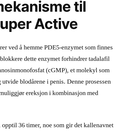
ekanisme til
Super Active
gerer ved å hemme PDE5-enzymet som finnes
blokkere dette enzymet forhindrer tadalafil
uanosinmonofosfat (cGMP), et molekyl som
og utvide blodårene i penis. Denne prosessen
muliggjør ereksjon i kombinasjon med
 opptil 36 timer, noe som gir det kallenavnet