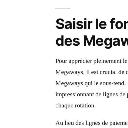
Saisir le 
des Mega
Pour apprécier pleinement l
Megaways, il est crucial de 
Megaways qui le sous-tend. 
impressionnant de lignes de 
chaque rotation.
Au lieu des lignes de paieme