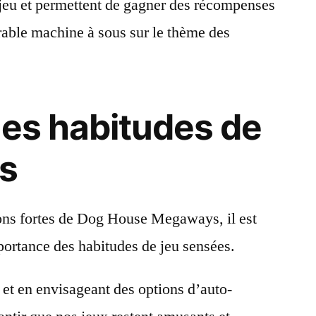
 jeu et permettent de gagner des récompenses
rable machine à sous sur le thème des
des habitudes de
es
ions fortes de Dog House Megaways, il est
mportance des habitudes de jeu sensées.
 et en envisageant des options d’auto-