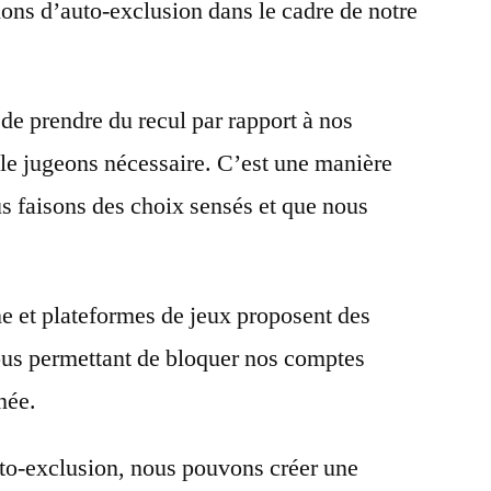
ons d’auto-exclusion dans le cadre de notre
de prendre du recul par rapport à nos
 le jugeons nécessaire. C’est une manière
us faisons des choix sensés et que nous
e et plateformes de jeux proposent des
us permettant de bloquer nos comptes
née.
uto-exclusion, nous pouvons créer une