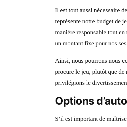
Il est tout aussi nécessaire d
représente notre budget de j
manière responsable tout en 
un montant fixe pour nos sess
Ainsi, nous pourrons nous con
procure le jeu, plutôt que d
privilégions le divertissemen
Options d’aut
S’il est important de maîtris