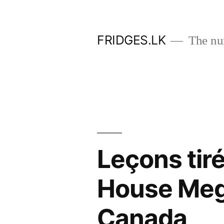
Skip
to
FRIDGES.LK
The num
content
Leçons tir
House Mega
Canada