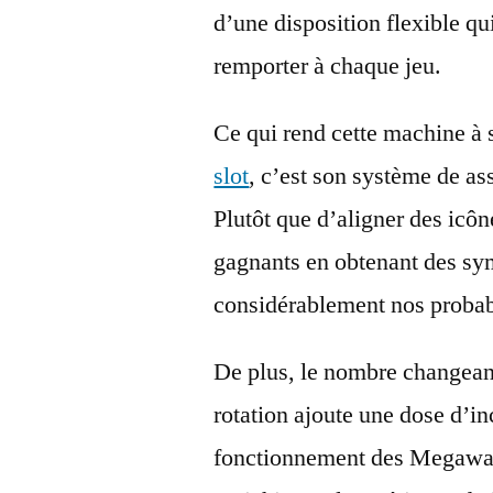
d’une disposition flexible q
remporter à chaque jeu.
Ce qui rend cette machine à 
slot
, c’est son système de as
Plutôt que d’aligner des icôn
gagnants en obtenant des sy
considérablement nos probabi
De plus, le nombre changeant
rotation ajoute une dose d’in
fonctionnement des Megaway