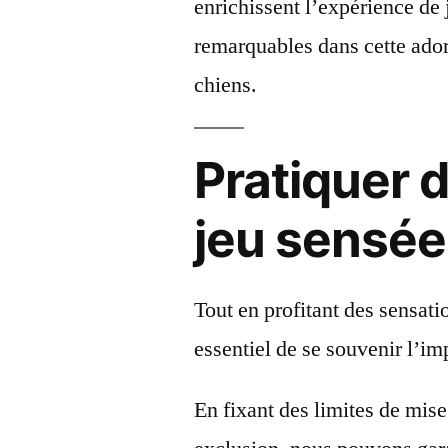
enrichissent l’expérience de
remarquables dans cette ado
chiens.
Pratiquer 
jeu sensé
Tout en profitant des sensat
essentiel de se souvenir l’i
En fixant des limites de mise