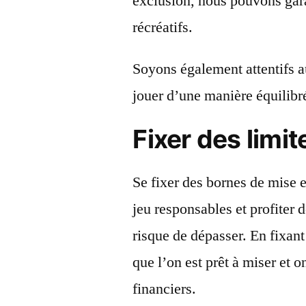
exclusion, nous pouvons gara
récréatifs.
Soyons également attentifs a
jouer d’une manière équilibr
Fixer des limi
Se fixer des bornes de mise e
jeu responsables et profit
risque de dépasser. En fixan
que l’on est prêt à miser et o
financiers.