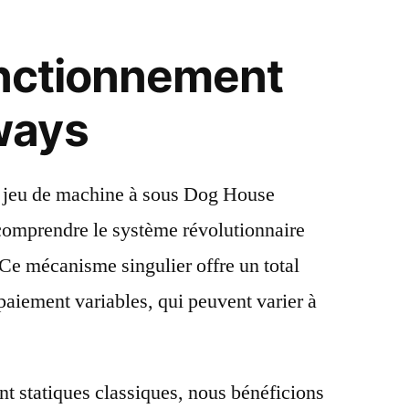
Canada
fonctionnement
ways
e jeu de machine à sous Dog House
comprendre le système révolutionnaire
Ce mécanisme singulier offre un total
paiement variables, qui peuvent varier à
nt statiques classiques, nous bénéficions