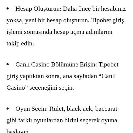
Hesap Oluşturun: Daha önce bir hesabınız
yoksa, yeni bir hesap oluşturun. Tipobet giriş
işlemi sonrasında hesap açma adımlarını
takip edin.
Canlı Casino Bölümüne Erişin: Tipobet
giriş yaptıktan sonra, ana sayfadan “Canlı
Casino” seçeneğini seçin.
Oyun Seçin: Rulet, blackjack, baccarat
gibi farklı oyunlardan birini seçerek oyuna
başlayın.