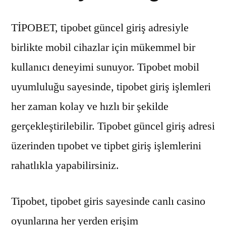
TİPOBET, tipobet güncel giriş adresiyle
birlikte mobil cihazlar için mükemmel bir
kullanıcı deneyimi sunuyor. Tipobet mobil
uyumluluğu sayesinde, tipobet giriş işlemleri
her zaman kolay ve hızlı bir şekilde
gerçekleştirilebilir. Tipobet güncel giriş adresi
üzerinden tıpobet ve tipbet giriş işlemlerini
rahatlıkla yapabilirsiniz.
Tipobet, tipobet giris sayesinde canlı casino
oyunlarına her yerden erişim