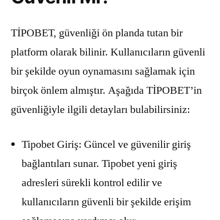
TİPOBET, güvenliği ön planda tutan bir
platform olarak bilinir. Kullanıcıların güvenli
bir şekilde oyun oynamasını sağlamak için
birçok önlem almıştır. Aşağıda TİPOBET’in
güvenliğiyle ilgili detayları bulabilirsiniz:
Tipobet Giriş: Güncel ve güvenilir giriş
bağlantıları sunar. Tipobet yeni giriş
adresleri sürekli kontrol edilir ve
kullanıcıların güvenli bir şekilde erişim