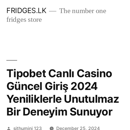
Skip
FRIDGES.LK
The number one
to
fridges store
content
Tipobet Canlı Casino
Güncel Giriş 2024
Yeniliklerle Unutulmaz
Bir Deneyim Sunuyor
Posted
sithumini 123
December 25, 2024