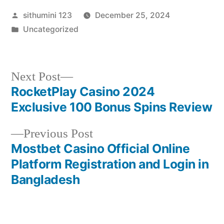
Posted
sithumini 123
December 25, 2024
by
Posted
Uncategorized
in
Next
Next Post
post:
RocketPlay Casino 2024
Post
Exclusive 100 Bonus Spins Review
navigation
Previous
Previous Post
post:
Mostbet Casino Official Online
Platform Registration and Login in
Bangladesh