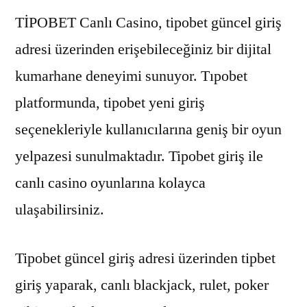
TİPOBET Canlı Casino, tipobet güncel giriş
adresi üzerinden erişebileceğiniz bir dijital
kumarhane deneyimi sunuyor. Tıpobet
platformunda, tipobet yeni giriş
seçenekleriyle kullanıcılarına geniş bir oyun
yelpazesi sunulmaktadır. Tipobet giriş ile
canlı casino oyunlarına kolayca
ulaşabilirsiniz.
Tipobet güncel giriş adresi üzerinden tipbet
giriş yaparak, canlı blackjack, rulet, poker