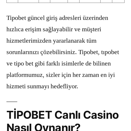
Tipobet güncel giriş adresleri üzerinden
hızlıca erişim sağlayabilir ve müşteri
hizmetlerimizden yararlanarak tüm
sorunlarınızı çözebilirsiniz. Tipobet, tıpobet
ve tipo bet gibi farklı isimlerle de bilinen
platformumuz, sizler için her zaman en iyi
hizmeti sunmayı hedefliyor.
TİPOBET Canlı Casino
Nasıl Oynanır?