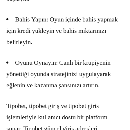
Bahis Yapın: Oyun içinde bahis yapmak
için kredi yükleyin ve bahis miktarınızı
belirleyin.
Oyunu Oynayın: Canlı bir krupiyenin
yönettiği oyunda stratejinizi uygulayarak
eğlenin ve kazanma şansınızı artırın.
Tipobet, tipobet giriş ve tipobet giris
işlemleriyle kullanıcı dostu bir platform
sunar. Tipobet güncel giriş adresleri