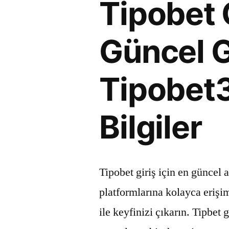
Tipobet 
Güncel G
Tipobet
Bilgiler
Tipobet giriş için en güncel 
platformlarına kolayca erişim
ile keyfinizi çıkarın. Tipbet 