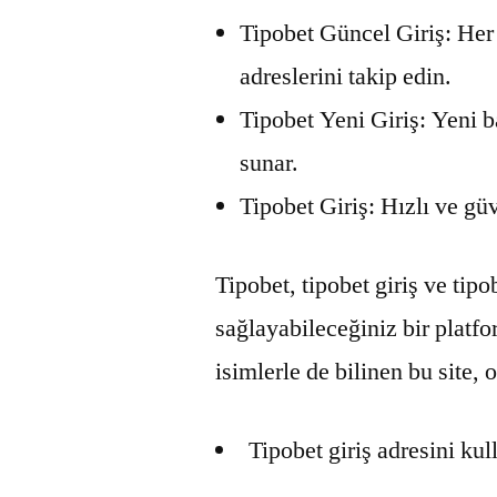
Tipobet Güncel Giriş: Her 
adreslerini takip edin.
Tipobet Yeni Giriş: Yeni ba
sunar.
Tipobet Giriş: Hızlı ve güv
Tipobet, tipobet giriş ve tipo
sağlayabileceğiniz bir platfor
isimlerle de bilinen bu site,
Tipobet giriş adresini kul