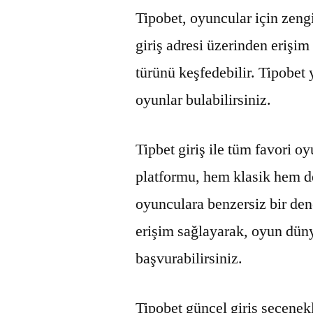
Tipobet, oyuncular için zengi
giriş adresi üzerinden erişim
türünü keşfedebilir. Tipobet 
oyunlar bulabilirsiniz.
Tipbet giriş ile tüm favori o
platformu, hem klasik hem de
oyunculara benzersiz bir den
erişim sağlayarak, oyun dün
başvurabilirsiniz.
Tipobet güncel giriş seçenek