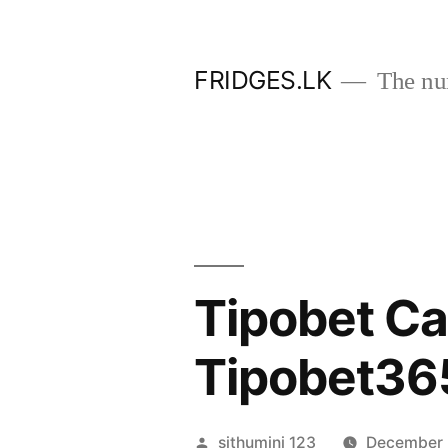
Skip
to
FRIDGES.LK
The num
content
Tipobet Ca
Tipobet365
Posted
sithumini 123
December 