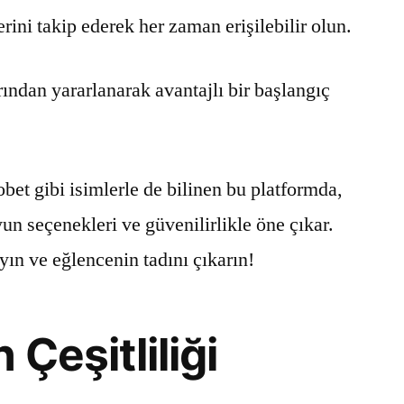
erini takip ederek her zaman erişilebilir olun.
arından yararlanarak avantajlı bir başlangıç
obet gibi isimlerle de bilinen bu platformda,
n seçenekleri ve güvenilirlikle öne çıkar.
yın ve eğlencenin tadını çıkarın!
Çeşitliliği