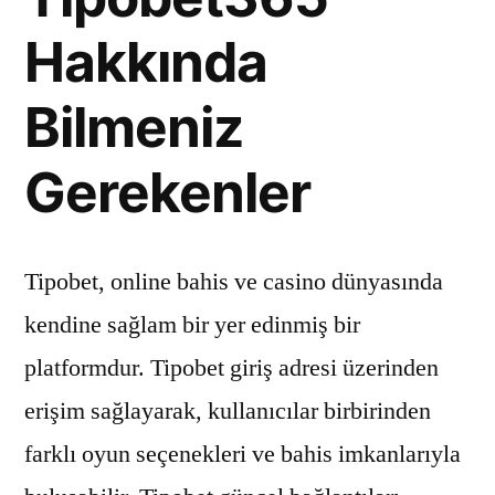
Hakkında
Bilmeniz
Gerekenler
Tipobet, online bahis ve casino dünyasında
kendine sağlam bir yer edinmiş bir
platformdur. Tipobet giriş adresi üzerinden
erişim sağlayarak, kullanıcılar birbirinden
farklı oyun seçenekleri ve bahis imkanlarıyla