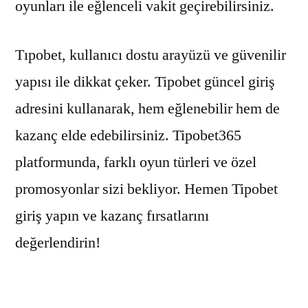
oyunları ile eğlenceli vakit geçirebilirsiniz.
Tıpobet, kullanıcı dostu arayüzü ve güvenilir
yapısı ile dikkat çeker. Tipobet güncel giriş
adresini kullanarak, hem eğlenebilir hem de
kazanç elde edebilirsiniz. Tipobet365
platformunda, farklı oyun türleri ve özel
promosyonlar sizi bekliyor. Hemen Tipobet
giriş yapın ve kazanç fırsatlarını
değerlendirin!