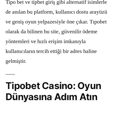
Tipo bet ve tipbet giriş gibi alternatif isimlerle
de anılan bu platform, kullanıcı dostu arayüzü
ve geniş oyun yelpazesiyle öne çıkar. Tıpobet
olarak da bilinen bu site, güvenilir ödeme
yöntemleri ve hızlı erişim imkanıyla
kullanıcıların tercih ettiği bir adres haline
gelmiştir.
Tipobet Casino: Oyun
Dünyasına Adım Atın