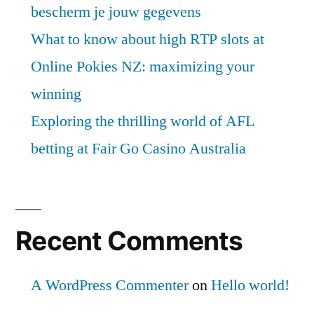
bescherm je jouw gegevens
What to know about high RTP slots at
Online Pokies NZ: maximizing your
winning
Exploring the thrilling world of AFL
betting at Fair Go Casino Australia
Recent Comments
A WordPress Commenter
on
Hello world!