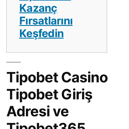
Kazanç
Fırsatlarını
Keşfedin
Tipobet Casino
Tipobet Giriş
Adresi ve
Tipobet365