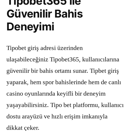
Tipobet365 ile
Güvenilir Bahis
Deneyimi
Tipobet giriş adresi üzerinden
ulaşabileceğiniz Tipobet365, kullanıcılarına
güvenilir bir bahis ortamı sunar. Tipbet giriş
yaparak, hem spor bahislerinde hem de canlı
casino oyunlarında keyifli bir deneyim
yaşayabilirsiniz. Tipo bet platformu, kullanıcı
dostu arayüzü ve hızlı erişim imkanıyla
dikkat çeker.