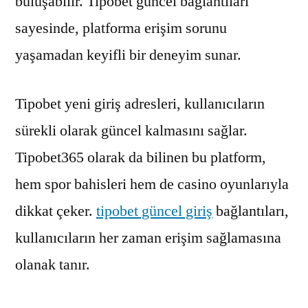
buluşabilir. Tipobet güncel bağlantıları
sayesinde, platforma erişim sorunu
yaşamadan keyifli bir deneyim sunar.
Tipobet yeni giriş adresleri, kullanıcıların
sürekli olarak güncel kalmasını sağlar.
Tipobet365 olarak da bilinen bu platform,
hem spor bahisleri hem de casino oyunlarıyla
dikkat çeker.
tipobet güncel giriş
bağlantıları,
kullanıcıların her zaman erişim sağlamasına
olanak tanır.