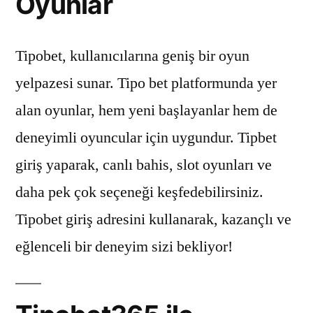
Oyunlar
Tipobet, kullanıcılarına geniş bir oyun
yelpazesi sunar. Tipo bet platformunda yer
alan oyunlar, hem yeni başlayanlar hem de
deneyimli oyuncular için uygundur. Tipbet
giriş yaparak, canlı bahis, slot oyunları ve
daha pek çok seçeneği keşfedebilirsiniz.
Tipobet giriş adresini kullanarak, kazançlı ve
eğlenceli bir deneyim sizi bekliyor!