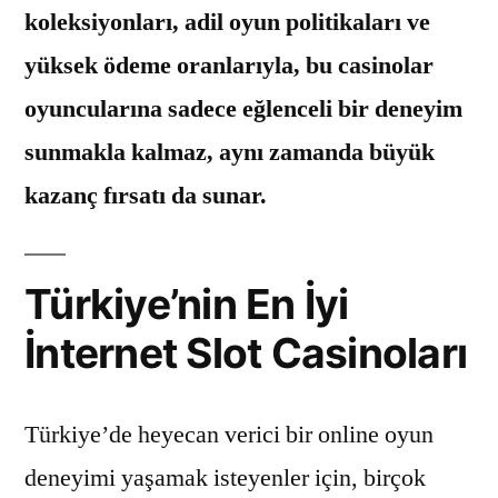
koleksiyonları, adil oyun politikaları ve
yüksek ödeme oranlarıyla, bu casinolar
oyuncularına sadece eğlenceli bir deneyim
sunmakla kalmaz, aynı zamanda büyük
kazanç fırsatı da sunar.
Türkiye’nin En İyi
İnternet Slot Casinoları
Türkiye’de heyecan verici bir online oyun
deneyimi yaşamak isteyenler için, birçok