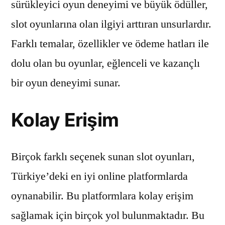
sürükleyici oyun deneyimi ve büyük ödüller,
slot oyunlarına olan ilgiyi arttıran unsurlardır.
Farklı temalar, özellikler ve ödeme hatları ile
dolu olan bu oyunlar, eğlenceli ve kazançlı
bir oyun deneyimi sunar.
Kolay Erişim
Birçok farklı seçenek sunan slot oyunları,
Türkiye’deki en iyi online platformlarda
oynanabilir. Bu platformlara kolay erişim
sağlamak için birçok yol bulunmaktadır. Bu