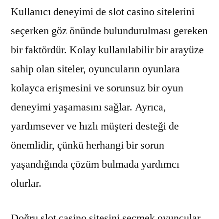
Kullanıcı deneyimi de slot casino sitelerini
seçerken göz önünde bulundurulması gereken
bir faktördür. Kolay kullanılabilir bir arayüze
sahip olan siteler, oyuncuların oyunlara
kolayca erişmesini ve sorunsuz bir oyun
deneyimi yaşamasını sağlar. Ayrıca,
yardımsever ve hızlı müşteri desteği de
önemlidir, çünkü herhangi bir sorun
yaşandığında çözüm bulmada yardımcı
olurlar.
Doğru slot casino sitesini seçmek oyuncular