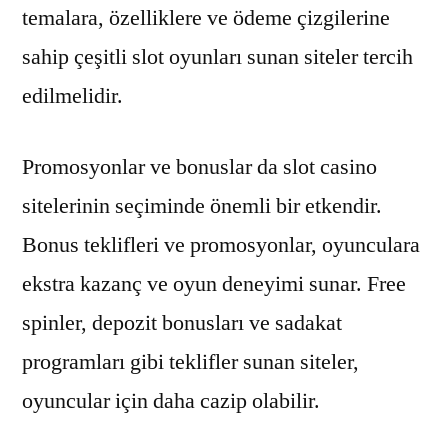
temalara, özelliklere ve ödeme çizgilerine
sahip çeşitli slot oyunları sunan siteler tercih
edilmelidir.
Promosyonlar ve bonuslar da slot casino
sitelerinin seçiminde önemli bir etkendir.
Bonus teklifleri ve promosyonlar, oyunculara
ekstra kazanç ve oyun deneyimi sunar. Free
spinler, depozit bonusları ve sadakat
programları gibi teklifler sunan siteler,
oyuncular için daha cazip olabilir.