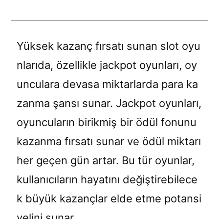
Yüksek kazanç fırsatı sunan slot oyu
nlarıda, özellikle jackpot oyunları, oy
unculara devasa miktarlarda para ka
zanma şansı sunar. Jackpot oyunları,
oyuncuların birikmiş bir ödül fonunu
kazanma fırsatı sunar ve ödül miktarı
her geçen gün artar. Bu tür oyunlar,
kullanıcıların hayatını değiştirebilece
k büyük kazançlar elde etme potansi
yelini sunar.