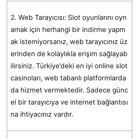
2. Web Tarayıcısı: Slot oyunlarını oyn
amak için herhangi bir indirme yapm
ak istemiyorsanız, web tarayıcınız üz
erinden de kolaylıkla erişim sağlayab
ilirsiniz. Türkiye’deki en iyi online slot
casinoları, web tabanlı platformlarda
da hizmet vermektedir. Sadece günc
el bir tarayıcıya ve internet bağlantısı
na ihtiyacınız vardır.