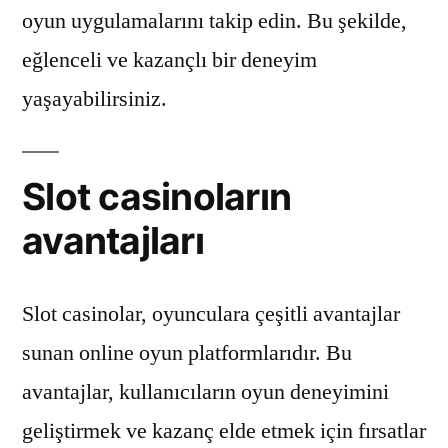
oyun uygulamalarını takip edin. Bu şekilde,
eğlenceli ve kazançlı bir deneyim
yaşayabilirsiniz.
Slot casinoların
avantajları
Slot casinolar, oyunculara çeşitli avantajlar
sunan online oyun platformlarıdır. Bu
avantajlar, kullanıcıların oyun deneyimini
geliştirmek ve kazanç elde etmek için fırsatlar