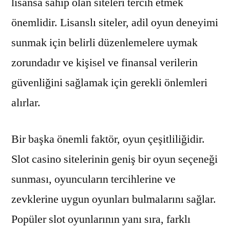
lisansa sahip olan siteleri tercih etmek
önemlidir. Lisanslı siteler, adil oyun deneyimi
sunmak için belirli düzenlemelere uymak
zorundadır ve kişisel ve finansal verilerin
güvenliğini sağlamak için gerekli önlemleri
alırlar.
Bir başka önemli faktör, oyun çeşitliliğidir.
Slot casino sitelerinin geniş bir oyun seçeneği
sunması, oyuncuların tercihlerine ve
zevklerine uygun oyunları bulmalarını sağlar.
Popüler slot oyunlarının yanı sıra, farklı