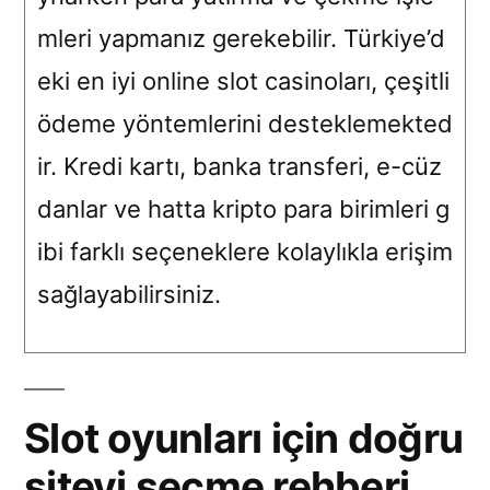
mleri yapmanız gerekebilir. Türkiye’d
eki en iyi online slot casinoları, çeşitli
ödeme yöntemlerini desteklemekted
ir. Kredi kartı, banka transferi, e-cüz
danlar ve hatta kripto para birimleri g
ibi farklı seçeneklere kolaylıkla erişim
sağlayabilirsiniz.
Slot oyunları için doğru
siteyi seçme rehberi