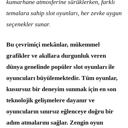
kumarhane atmosferine sürüklerken, farklı
temalara sahip slot oyunları, her zevke uygun
seçenekler sunar.
Bu çevrimiçi mekânlar, mükemmel
grafikler ve akıllara durgunluk veren
dünya genelinde popüler slot oyunları ile
oyuncuları büyülemektedir. Tüm oyunlar,
kusursuz bir deneyim sunmak için en son
teknolojik gelişmelere dayanır ve
oyuncuların sınırsız eğlenceye doğru bir
adım atmalarını sağlar. Zengin oyun