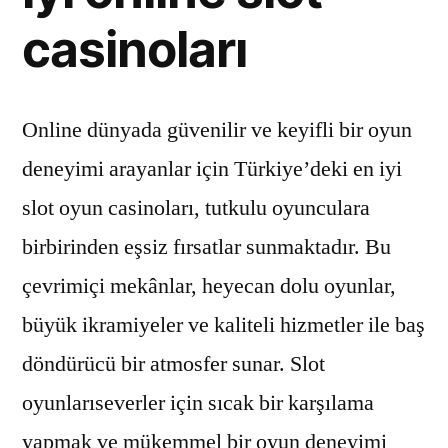
casinoları
Online dünyada güvenilir ve keyifli bir oyun
deneyimi arayanlar için Türkiye’deki en iyi
slot oyun casinoları, tutkulu oyunculara
birbirinden eşsiz fırsatlar sunmaktadır. Bu
çevrimiçi mekânlar, heyecan dolu oyunlar,
büyük ikramiyeler ve kaliteli hizmetler ile baş
döndürücü bir atmosfer sunar. Slot
oyunlarıseverler için sıcak bir karşılama
yapmak ve mükemmel bir oyun deneyimi