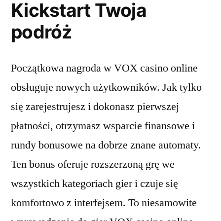
Kickstart Twoja
podróż
Początkowa nagroda w VOX casino online
obsługuje nowych użytkowników. Jak tylko
się zarejestrujesz i dokonasz pierwszej
płatności, otrzymasz wsparcie finansowe i
rundy bonusowe na dobrze znane automaty.
Ten bonus oferuje rozszerzoną grę we
wszystkich kategoriach gier i czuje się
komfortowo z interfejsem. To niesamowite