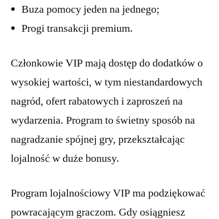
Buza pomocy jeden na jednego;
Progi transakcji premium.
Członkowie VIP mają dostęp do dodatków o
wysokiej wartości, w tym niestandardowych
nagród, ofert rabatowych i zaproszeń na
wydarzenia. Program to świetny sposób na
nagradzanie spójnej gry, przekształcając
lojalność w duże bonusy.
Program lojalnościowy VIP ma podziękować
powracającym graczom. Gdy osiągniesz