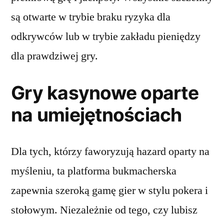
są otwarte w trybie braku ryzyka dla
odkrywców lub w trybie zakładu pieniędzy
dla prawdziwej gry.
Gry kasynowe oparte
na umiejętnościach
Dla tych, którzy faworyzują hazard oparty na
myśleniu, ta platforma bukmacherska
zapewnia szeroką gamę gier w stylu pokera i
stołowym. Niezależnie od tego, czy lubisz