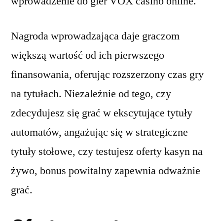
wprowadzenie do gier VOX casino online.
Nagroda wprowadzająca daje graczom
większą wartość od ich pierwszego
finansowania, oferując rozszerzony czas gry
na tytułach. Niezależnie od tego, czy
zdecydujesz się grać w ekscytujące tytuły
automatów, angażując się w strategiczne
tytuły stołowe, czy testujesz oferty kasyn na
żywo, bonus powitalny zapewnia odważnie
grać.