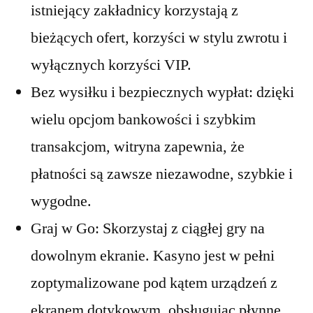
istniejący zakładnicy korzystają z
bieżących ofert, korzyści w stylu zwrotu i
wyłącznych korzyści VIP.
Bez wysiłku i bezpiecznych wypłat: dzięki
wielu opcjom bankowości i szybkim
transakcjom, witryna zapewnia, że ​​
płatności są zawsze niezawodne, szybkie i
wygodne.
Graj w Go: Skorzystaj z ciągłej gry na
dowolnym ekranie. Kasyno jest w pełni
zoptymalizowane pod kątem urządzeń z
ekranem dotykowym, obsługując płynne