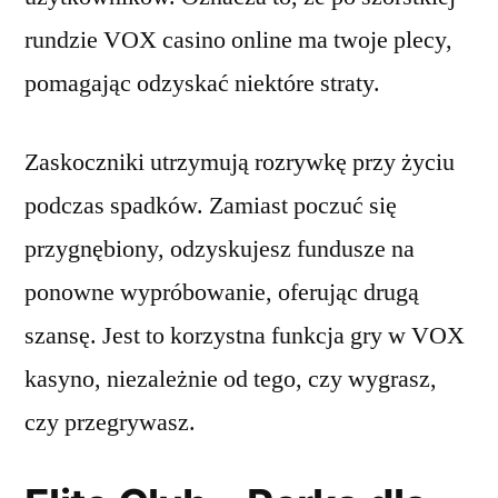
rundzie VOX casino online ma twoje plecy,
pomagając odzyskać niektóre straty.
Zaskoczniki utrzymują rozrywkę przy życiu
podczas spadków. Zamiast poczuć się
przygnębiony, odzyskujesz fundusze na
ponowne wypróbowanie, oferując drugą
szansę. Jest to korzystna funkcja gry w VOX
kasyno, niezależnie od tego, czy wygrasz,
czy przegrywasz.