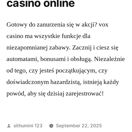
casino online
Gotowy do zanurzenia się w akcji? vox
casino ma wszystkie funkcje dla
niezapomnianej zabawy. Zacznij i ciesz się
automatami, bonusami i obsługą. Niezależnie
od tego, czy jesteś początkującym, czy
doświadczonym hazardzistą, istnieją każdy
powód, aby się dzisiaj zarejestrować!
Posted
sithumini 123
September 22, 2025