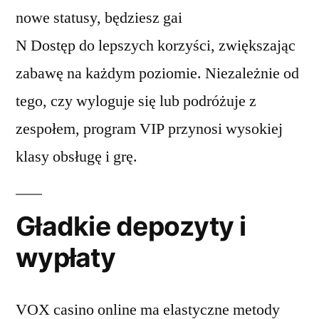
nowe statusy, będziesz gai
N Dostęp do lepszych korzyści, zwiększając
zabawę na każdym poziomie. Niezależnie od
tego, czy wyloguje się lub podróżuje z
zespołem, program VIP przynosi wysokiej
klasy obsługę i grę.
Gładkie depozyty i
wypłaty
VOX casino online ma elastyczne metody