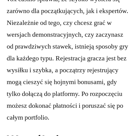
zarówno dla początkujących, jak i ekspertów.
Niezależnie od tego, czy chcesz grać w
wersjach demonstracyjnych, czy zaczynasz
od prawdziwych stawek, istnieją sposoby gry
dla każdego typu. Rejestracja gracza jest bez
wysiłku i szybka, a początrzy rejestrujący
mogą cieszyć się hojnymi bonusami, gdy
tylko dołączą do platformy. Po rozpoczęciu
możesz dokonać płatności i poruszać się po
całym portfolio.