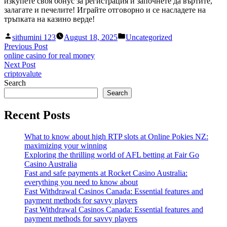
изкупете своя бонус за регистрация и започнете да въртите,
залагате и печелите! Играйте отговорно и се насладете на
тръпката на казино верде!
Posted
Posted
sithumini 123
August 18, 2025
Uncategorized
by
in
Post
Previous
Previous Post
post:
online casino for real money
navigation
Next
Next Post
post:
criptovalute
Search
Search
Recent Posts
What to know about high RTP slots at Online Pokies NZ:
maximizing your winning
Exploring the thrilling world of AFL betting at Fair Go
Casino Australia
Fast and safe payments at Rocket Casino Australia:
everything you need to know about
Fast Withdrawal Casinos Canada: Essential features and
payment methods for savvy players
Fast Withdrawal Casinos Canada: Essential features and
payment methods for savvy players