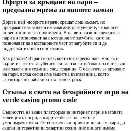
Оферти за връщане на пари –
предпазна мрежа за вашите залози
Дори и най -добрите играчи срещат лош късмет, но
програмите за защита на залагането се уверете, че вашите
инвестиции не са пропилени. В нашето казино сделките с
пари ви позволяват да възстановите загубите, като ви
позволяват да възстановите част от загубите си и да
поддържате опита си в казино.
Как работи? Играйте това, което ви харесва най -много, и
върнете част от загубените си залози като баланс за изтегляне
или залагания седмица след седмица. С офертите за връщане
на пари, всяка сесия има защитна възглавница, която
гарантира по -забавно с по -малък риск.
Стъпка в света на безкрайните игри на
verde casino promo code
Същността на всяка платформа за интернет игри е неговата
колекция от игри, а в app verde casino гамата е
умопомрачителна. От естетически приятни игри с макари до
екшън интерактивни хазартни сесии, ние винаги имаме