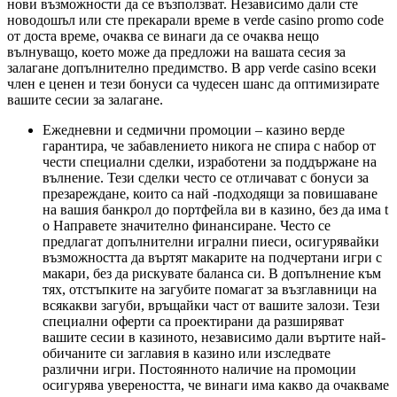
нови възможности да се възползват. Независимо дали сте
новодошъл или сте прекарали време в verde casino promo code
от доста време, очаква се винаги да се очаква нещо
вълнуващо, което може да предложи на вашата сесия за
залагане допълнително предимство. В app verde casino всеки
член е ценен и тези бонуси са чудесен шанс да оптимизирате
вашите сесии за залагане.
Ежедневни и седмични промоции – казино верде
гарантира, че забавлението никога не спира с набор от
чести специални сделки, изработени за поддържане на
вълнение. Тези сделки често се отличават с бонуси за
презареждане, които са най -подходящи за повишаване
на вашия банкрол до портфейла ви в казино, без да има t
o Направете значително финансиране. Често се
предлагат допълнителни игрални пиеси, осигурявайки
възможността да въртят макарите на подчертани игри с
макари, без да рискувате баланса си. В допълнение към
тях, отстъпките на загубите помагат за възглавници на
всякакви загуби, връщайки част от вашите залози. Тези
специални оферти са проектирани да разширяват
вашите сесии в казиното, независимо дали въртите най-
обичаните си заглавия в казино или изследвате
различни игри. Постоянното наличие на промоции
осигурява увереността, че винаги има какво да очакваме