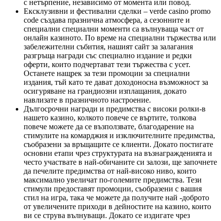
с нетърпение, независимо от момента или повод.
Ексклузивни и фестивални сделки – verde casino promo
code създава празнична атмосфера, а сезонните и
специални специални моменти са вълнуваща част от
онлайн казиното. По време на специални тържества или
забележителни събития, нашият сайт за залагания
разгръща награди със специално издание и редки
оферти, които подчертават тези тържества с усет.
Останете нащрек за тези промоции за специални
издания, тъй като те дават доходоносна възможност за
осигуряване на грандиозни изплащания, докато
навлизате в празничното настроение.
Дългосрочни награди и предимства с високи ролки-в
нашето казино, колкото повече се въртите, толкова
повече можете да се възползвате, благодарение на
стимулите на комарджия и изключителните предимства,
съобразени за връщащите се клиенти. Докато постигате
основни етапи чрез структурата на възнагражденията и
често участвате в най-обичаните си залози, ще започнете
да печелите предимства от най-високо ниво, които
максимално увеличат по-големите предимства. Тези
стимули предоставят промоции, съобразени с вашия
стил на игра, така че можете да получите най -доброто
от увеличените приходи в дейностите на казино, които
ви се струва вълнуващи. Докато се издигате чрез