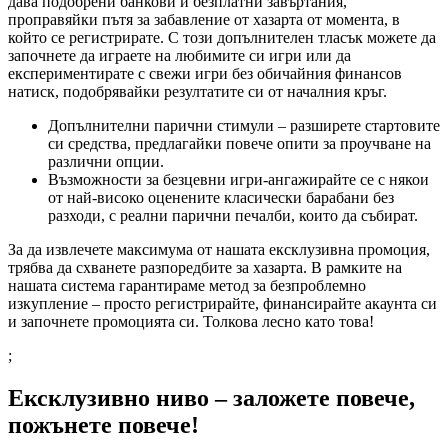
дава подобрени банкови и безплатни завъртания,
проправяйки пътя за забавление от хазарта от момента, в
който се регистрирате. С този допълнителен тласък можете да
започнете да играете на любимите си игри или да
експериментирате с свежи игри без обичайния финансов
натиск, подобрявайки резултатите си от началния кръг.
Допълнителни парични стимули – разширете стартовите
си средства, предлагайки повече опити за проучване на
различни опции.
Възможности за безцевни игри-ангажирайте се с някои
от най-високо оценените класически барабани без
разходи, с реални парични печалби, които да събират.
За да извлечете максимума от нашата ексклузивна промоция,
трябва да схванете разпоредбите за хазарта. В рамките на
нашата система гарантираме метод за безпроблемно
изкупление – просто регистрирайте, финансирайте акаунта си
и започнете промоцията си. Толкова лесно като това!
;
Ексклузивно ниво – заложете повече,
пожънете повече!