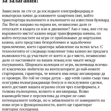
за залагания!
Замисляли ли сте се да изследвате електрифициращ и
новаторски начин да изживеете хазартния свят, който
транспортира вълнението и вълнението на известния булевард
Лас Вегас направо на екрана ви, независимо дали се
отпускате в къщата си или в движение? Ако е така, вие сте на
върховното място! казино верде трансформира начина, по
който ентусиастите на игри се приближават до виртуални
казина, като представи безпроблемно и задълбочено
приключение, което гарантира забавление на всеки ъгъл. С
технологията от следващо поколение това казино ви предлага
възможността да участвате от което и да е място, независимо
дали се настанявате на вашия лежащ или чакате между
пътуванията. Широката колекция от игри, включваща всичко-
от класически любители на вентилаторите до най-новите
стартирания, гарантира, че винаги има нещо ангажиращо да
се провери. Но той не спира дотук – app verde casino също така
осигурява възнаграждаващи бонуси и ексклузивни сделки,
които доставят вашата игрална сесия чрез платформата, е
толкова пълноценна, колкото и ангажираща. Всяко
взаимодействие е перспектива да открие не само
потенциалните победи, но и забавлението от намирането на
нови игри и функционалности, които ще гарантират
повторни посещения.