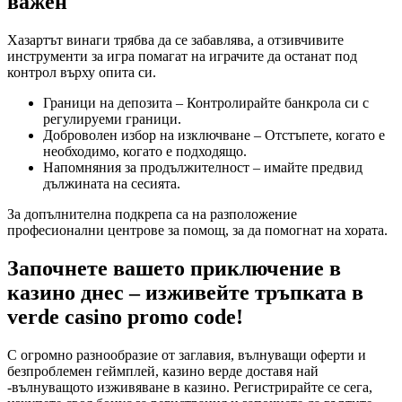
важен
Хазартът винаги трябва да се забавлява, а отзивчивите
инструменти за игра помагат на играчите да останат под
контрол върху опита си.
Граници на депозита – Контролирайте банкрола си с
регулируеми граници.
Доброволен избор на изключване – Отстъпете, когато е
необходимо, когато е подходящо.
Напомняния за продължителност – имайте предвид
дължината на сесията.
За допълнителна подкрепа са на разположение
професионални центрове за помощ, за да помогнат на хората.
Започнете вашето приключение в
казино днес – изживейте тръпката в
verde casino promo code!
С огромно разнообразие от заглавия, вълнуващи оферти и
безпроблемен геймплей, казино верде доставя най
-вълнуващото изживяване в казино. Регистрирайте се сега,