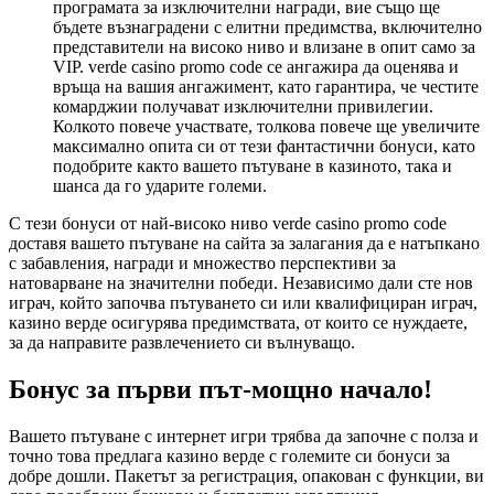
програмата за изключителни награди, вие също ще
бъдете възнаградени с елитни предимства, включително
представители на високо ниво и влизане в опит само за
VIP. verde casino promo code се ангажира да оценява и
връща на вашия ангажимент, като гарантира, че честите
комарджии получават изключителни привилегии.
Колкото повече участвате, толкова повече ще увеличите
максимално опита си от тези фантастични бонуси, като
подобрите както вашето пътуване в казиното, така и
шанса да го ударите големи.
С тези бонуси от най-високо ниво verde casino promo code
доставя вашето пътуване на сайта за залагания да е натъпкано
с забавления, награди и множество перспективи за
натоварване на значителни победи. Независимо дали сте нов
играч, който започва пътуването си или квалифициран играч,
казино верде осигурява предимствата, от които се нуждаете,
за да направите развлечението си вълнуващо.
Бонус за първи път-мощно начало!
Вашето пътуване с интернет игри трябва да започне с полза и
точно това предлага казино верде с големите си бонуси за
добре дошли. Пакетът за регистрация, опакован с функции, ви