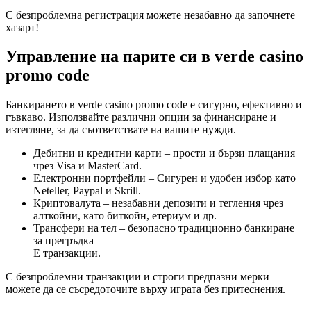
С безпроблемна регистрация можете незабавно да започнете
хазарт!
Управление на парите си в verde casino
promo code
Банкирането в verde casino promo code е сигурно, ефективно и
гъвкаво. Използвайте различни опции за финансиране и
изтегляне, за да съответствате на вашите нужди.
Дебитни и кредитни карти – прости и бързи плащания
чрез Visa и MasterCard.
Електронни портфейли – Сигурен и удобен избор като
Neteller, Paypal и Skrill.
Криптовалута – незабавни депозити и тегления чрез
алткойни, като биткойн, етериум и др.
Трансфери на тел – безопасно традиционно банкиране
за прегръдка
E транзакции.
С безпроблемни транзакции и строги предпазни мерки
можете да се съсредоточите върху играта без притеснения.