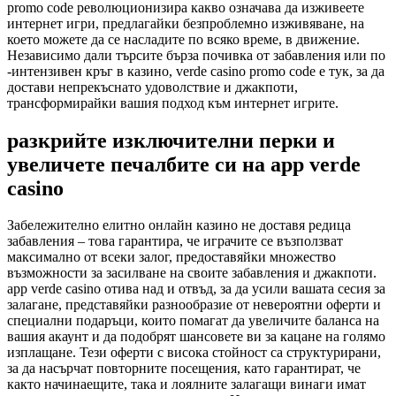
promo code революционизира какво означава да изживеете
интернет игри, предлагайки безпроблемно изживяване, на
което можете да се насладите по всяко време, в движение.
Независимо дали търсите бърза почивка от забавления или по
-интензивен кръг в казино, verde casino promo code е тук, за да
достави непрекъснато удоволствие и джакпоти,
трансформирайки вашия подход към интернет игрите.
разкрийте изключителни перки и
увеличете печалбите си на app verde
casino
Забележително елитно онлайн казино не доставя редица
забавления – това гарантира, че играчите се възползват
максимално от всеки залог, предоставяйки множество
възможности за засилване на своите забавления и джакпоти.
app verde casino отива над и отвъд, за да усили вашата сесия за
залагане, представяйки разнообразие от невероятни оферти и
специални подаръци, които помагат да увеличите баланса на
вашия акаунт и да подобрят шансовете ви за кацане на голямо
изплащане. Тези оферти с висока стойност са структурирани,
за да насърчат повторните посещения, като гарантират, че
както начинаещите, така и лоялните залагащи винаги имат