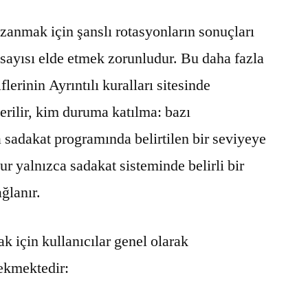
azanmak için şanslı rotasyonların sonuçları
sayısı elde etmek zorunludur. Bu daha fazla
flerinin Ayrıntılı kuralları sitesinde
erilir, kim duruma katılma: bazı
 sadakat programında belirtilen bir seviyeye
r yalnızca sadakat sisteminde belirli bir
ağlanır.
ak için kullanıcılar genel olarak
ekmektedir: