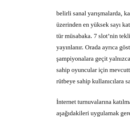
belirli sanal yarışmalarda, k
üzerinden en yüksek sayı kat
tür müsabaka. 7 slot’nin tekli
yayınlanır. Orada ayrıca göst
şampiyonalara geçit yalnızca
sahip oyuncular için mevcuttu
rütbeye sahip kullanıcılara s
İnternet turnuvalarına katılm
aşağıdakileri uygulamak ger