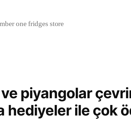
ber one fridges store
 ve piyangolar çevri
 hediyeler ile çok ö