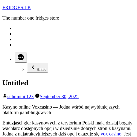
Skip
FRIDGES.LK
to
The number one fridges store
content
Back
Untitled
Posted
sithumini 123
September 30, 2025
by
Kasyno online Voxcasino — Jedna wśród najwybitniejszych
platform gamblingowych
Entuzjaści gier kasynowych z terytorium Polski mają dzisiaj bogaty
wachlarz dostępnych opcji w dziedzinie dobrych stron z kasynami.
Jedną z najatrakcyjniejszych dziś opcji okazuje się
vox casino
. Jest