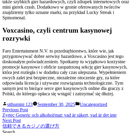
także szybkich gier hazardowych, czyli zdrapek internetowych oraz
mini gierek crash. Dodatkowo w gronie oferowanych twórców
znajdziemy tylko uznane marki, na przykład Lucky Streak i
Spinomenal.
Voxcasino, czyli centrum kasynowej
rozrywki
Faro Entertainment N.V. to przedsiębiorstwo, które wie, jak
przygotowywać dobre serwisy hazardowe, a Voxcasino jest tego
doskonałym poświadczeniem. Spotkamy tu wyjątkowo korzystne
promocje kasynowe i obficie zaopatrzoną sekcję gier kasynowych,
która jest rozległa i w dodatku cały czas ulepszana. Wypełnieniem
owych zalet jest bezpieczne, niezależne otoczenie gry, za które
odpowiada licencja i używane rozwiązania technologiczne. Tym
samym jest to bieżące serce gier kasynowych online dla graczy z
Polski, do którego opłaca się wstąpić i zatrzymać się dłużej.
Posted
Posted
sithumini 123
September 30, 2025
Uncategorized
by
in
Post
Previous
Previous Post
post:
Zyrtec Generic och alkohol/mat: vad är säkert, vad är det inte
navigation
Next
Next Post
post:
信頼できるカジノの選び方
Search