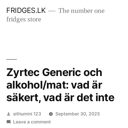
Skip
FRIDGES.LK
The number one
to
fridges store
content
Zyrtec Generic och
alkohol/mat: vad är
säkert, vad är det inte
Posted
sithumini 123
September 30, 2025
by
on
Leave a comment