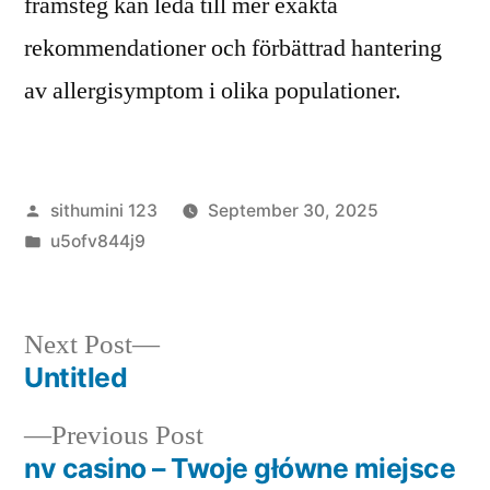
framsteg kan leda till mer exakta
rekommendationer och förbättrad hantering
av allergisymptom i olika populationer.
Posted
sithumini 123
September 30, 2025
by
Posted
u5ofv844j9
in
Next
Next Post
post:
Untitled
Post
Previous
Previous Post
navigation
post:
nv casino – Twoje główne miejsce