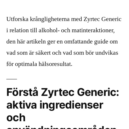
Zyrtec
Generic
Utforska krångligheterna med Zyrtec Generic
och
alkohol/mat:
i relation till alkohol- och matinteraktioner,
vad
den här artikeln ger en omfattande guide om
är
säkert,
vad som är säkert och vad som bör undvikas
vad
för optimala hälsoresultat.
är
det
inte
Förstå Zyrtec Generic:
aktiva ingredienser
och